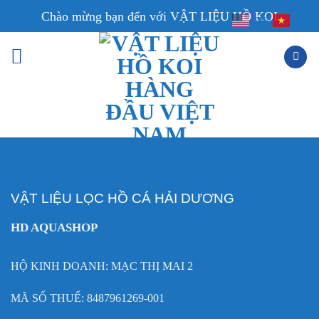
Skip
Chào mừng bạn đến với VẬT LIỆU HỒ KOI
EN
VI
to
content
VẬT LIỆU LỌC HỒ CÁ HẢI DƯƠNG
HD AQUASHOP
HỘ KINH DOANH: MẠC THỊ MAI 2
MÃ SỐ THUẾ: 8487961269-001