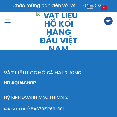
Skip
Chào mừng bạn đến với VẬT LIỆU HỒ KOI
VI
EN
to
content
VẬT LIỆU LỌC HỒ CÁ HẢI DƯƠNG
HD AQUASHOP
HỘ KINH DOANH: MẠC THỊ MAI 2
MÃ SỐ THUẾ: 8487961269-001