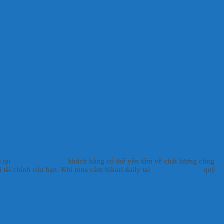
nhiên Lecithin, cây bách vừng
 tại
HD
AQUASHOP
khách hàng có thể yên tâm về chất lượng cũng
i tài chính của bạn. Khi mua cám hikari daily tại
HD AQUAHOP
quý