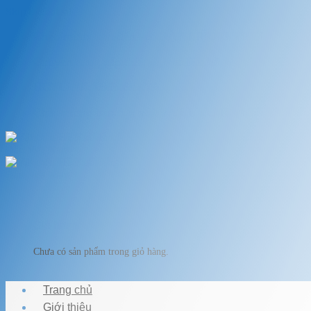
Skip to content
Chào mừng bạn đến với VẬT LIỆU HỒ KOI
Chuyên cung cấp thiết bị, vật liệu hồ cá
HOTLINE: 0989.682.794
Chào mừng bạn đến với VẬT LIỆU HỒ KOI
Giỏ hàng
Chưa có sản phẩm trong giỏ hàng.
Trang chủ
Giới thiệu