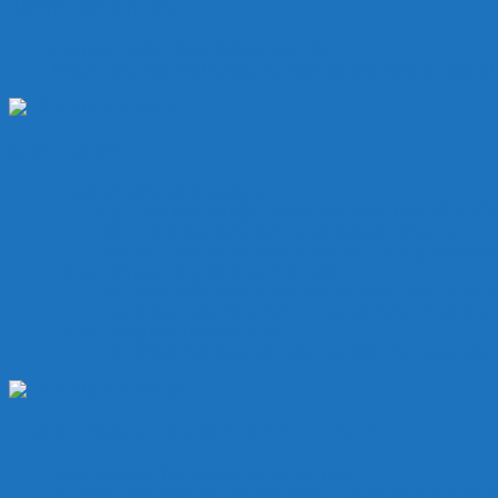
Thông Tin Chung:
Loại sản phẩm:
Cám Hikari Daily Đỏ
Nguồn gốc:
Sản xuất tại các nhà máy chế biến thức ăn chăn nuô
Công Dụng:
Cung cấp dinh dưỡng đầy đủ:
Giúp phát triển cơ bắp và tăng cường sức khỏe tổng thể c
Hỗ trợ hệ thống miễn dịch và cải thiện sức khỏe da.
Đảm bảo cung cấp đủ năng lượng cho các hoạt động hàng
Tăng cường tăng trưởng và phát triển:
Nhờ thành phần dinh dưỡng cân đối, cám Daily Đỏ giúp 
Thành phần cám chứa chất xơ giúp cải thiện hệ tiêu hóa,
Tăng cường khả năng sinh sản:
Các dưỡng chất trong cám giúp cải thiện chức năng sinh 
Thành Phần Của
Cám HIKARI DAILY
Đạm 36% chất béo 4% xơ 3% tro thô 12%
Có chứa ” tinh chất thảo dược tự nhiên “, thành phần thảo dược