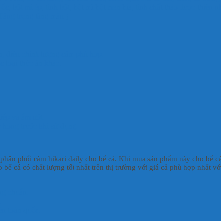
c, bột mì ép, tinh bột, bột mì bột men bia, tinh chất thảo dược thiên 
 Tăng trọng tăng màu )
ển, điều chỉnh lượng cám phù hợp.
c loại thức ăn khác.
tiếp và ẩm ướt.
hỏng trước khi sử dụng.
, phân phối cám hikari daily cho bể cá. Khi mua sản phẩm này cho bể cá
bể cá có chất lượng tốt nhất trên thị trường với giá cả phù hợp nhất vớ
ng chuẩn.
.
ên toàn quốc.