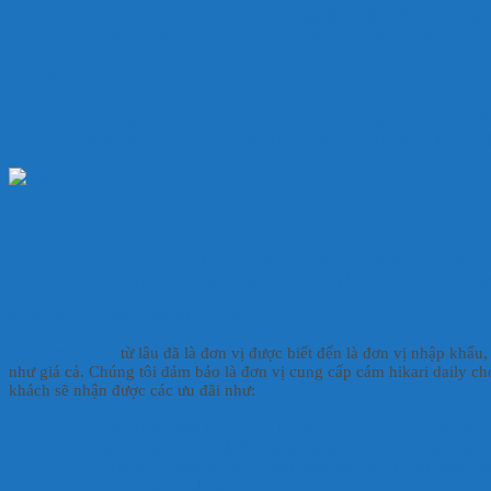
Sử dụng nguyên liệu bột cá trắng nhập khẩu, bột phụ, bột xoắn ố
Dòng cám cân bằng hỗ trợ tăng size phát triển body, màu sắc (
Cách Sử Dụng:
Định lượng:
Tùy thuộc vào loại vật nuôi và giai đoạn phát tri
Phương pháp cho ăn:
Có thể cho ăn trực tiếp hoặc trộn với cá
Lưu Ý:
Bảo quản
cám ở nơi khô ráo, thoáng mát, tránh ánh nắng trực 
Kiểm tra hạn sử dụng
và đảm bảo cám không bị mốc hoặc hư 
NÊN MUA CÁM HIKARI DAILY Ở ĐÂU?
HD AQUAHOP
từ lâu đã là đơn vị được biết đến là đơn vị nhập khẩu
như giá cả. Chúng tôi đảm bảo là đơn vị cung cấp cám hikari daily cho 
khách sẽ nhận được các ưu đãi như:
Sản phẩm đảm bảo là sản phẩm chính hãng, đạt chất lượ
Khách hàng được kiểm tra sản phẩm trước khi giao hàng
Giao hàng nhanh chóng, linh hoạt cho các khách hàng tr
Thanh toán linh hoạt.