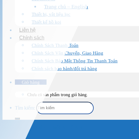
Trang chủ – English
Thiết bị, vật liệu lọc
Thiết kế hồ koi
Liên hệ
Chính sách
Chính Sách Thanh Toán
Chính Sách Vận Chuyển, Giao Hàng
Chính Sách Bảo Mật Thông Tin Thanh Toán
Chính sách bảo hành/đổi trả hàng
Giỏ hàng
Chưa có sản phẩm trong giỏ hàng.
Tìm kiếm:
Trang chủ
/
Sản Phẩm
/
Thiết Bị Hồ Koi