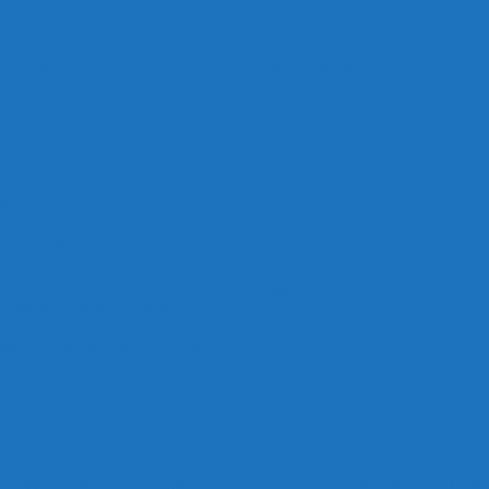
i uy tín, sử dụng nguyên liệu từ các nguồn đáng tin cậy.
ủa vật nuôi.
 ngày của vật nuôi.
vật nuôi tăng cân nhanh chóng và đều đặn.
 giảm các vấn đề về đường ruột.
sản và nâng cao tỷ lệ sinh sản thành công.
 700m, có thể nâng cao khả năng miễn dịch của cơ thể, củng cố body, t