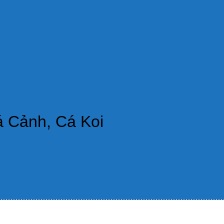
á Cảnh, Cá Koi
t triển và duy trì sức khỏe của cá koi, giúp cá tăng trọng lượng và mà
n, sử dụng nguyên liệu từ các nguồn đáng tin cậy.