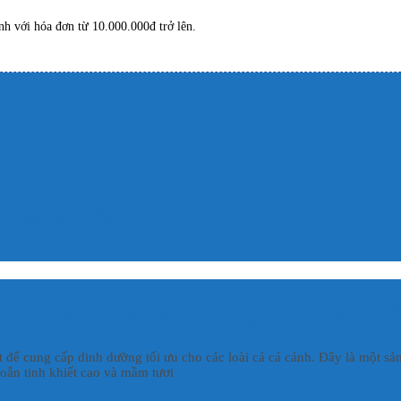
h với hóa đơn từ 10.000.000đ trở lên.
, a porta ante lectus
 Hikari Daily – Thức Ăn Cá 
iệt để cung cấp dinh dưỡng tối ưu cho các loài cá cá cảnh. Đây là một 
oắn tinh khiết cao và mầm tươi