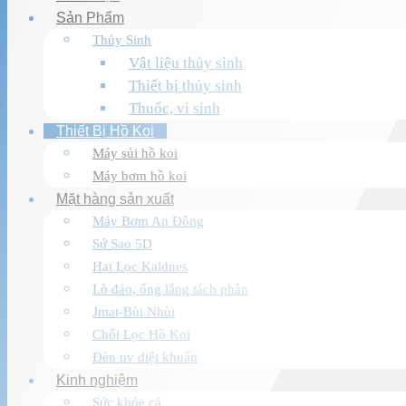
Sản Phẩm
Thủy Sinh
Vật liệu thủy sinh
Thiết bị thủy sinh
Thuốc, vi sinh
Thiết Bị Hồ Koi
Máy sủi hồ koi
Máy bơm hồ koi
Mặt hàng sản xuất
Máy Bơm An Đông
Sứ Sao 5D
Hạt Lọc Kaldnes
Lò đảo, ống lắng tách phân
Jmat-Bùi Nhùi
Chổi Lọc Hồ Koi
Đèn uv diệt khuẩn
Kinh nghiệm
Sức khỏe cá