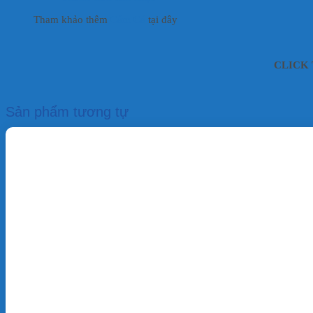
Tham khảo thêm
Cám Cá
tại đây
CLICK T
Sản phẩm tương tự