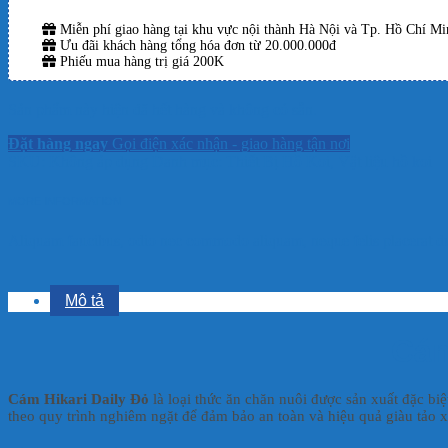
Miễn phí giao hàng tại khu vực nội thành Hà Nội và Tp. Hồ Chí Min
Ưu đãi khách hàng tổng hóa đơn từ 20.000.000đ
Phiếu mua hàng trị giá 200K
Sản phẩm này hiện đã hết hàng và không có sẵn.
Đặt hàng ngay
Gọi điện xác nhận - giao hàng tận nơi
SKU:
Không áp dụng
Danh mục:
Thiết Bị Hồ Koi
,
Vật liệu hồ koi
MORE INFORMATION
Aliquam faucibus, odio nec commodo aliquam, neque felis placerat dui
Mô tả
Cám
Cám Hikari Daily Đỏ
là loại thức ăn chăn nuôi được sản xuất đặc b
theo quy trình nghiêm ngặt để đảm bảo an toàn và hiệu quả giàu tảo x