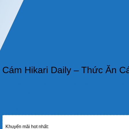
Cám Hikari Daily – Thức Ăn C
Cám Hikari Daily Đỏ
cung cấp đầy đủ dinh dưỡng cần thiết cho sự phá
Thông Tin Chung:
Loại sản phẩm:&amp;lt;/strong> Cám Daily Đỏ
Nguồn gốc:
Sản xuất tại các nhà máy chế biến thức ăn chăn nuôi uy tí
Khuyến mãi hot nhất: