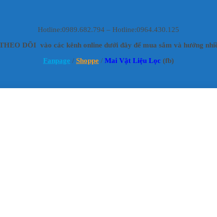
Hotline:0989.682.794 – Hotline:0964.430.125
HEO DÕI vào các kênh online dưới đây để mua sắm và hưởng nhiề
Fanpage
/
Shoppe
/
Mai Vật Liệu Lọc
(fb)