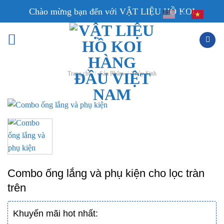
Skip
Chào mừng bạn đến với VẬT LIỆU HỒ KOI
EN
VI
to
content
Trang chủ
/
Sản Phẩm
/
Thủy Sinh
Combo ống lắng và phụ kiện cho lọc tràn
trên
Khuyến mãi hot nhất: