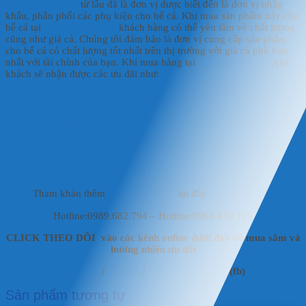
HD AQUASHOP
từ lâu đã là đơn vị được biết đến là đơn vị nhập
khẩu, phân phối các phụ kiện cho bể cá. Khi mua sản phẩm này cho
bể cá tại
HD AQUASHOP
khách hàng có thể yên tâm về chất lượng
cũng như giá cả. Chúng tôi đảm bảo là đơn vị cung cấp sản phẩm
cho bể cá có chất lượng tốt nhất trên thị trường với giá cả phù hợp
nhất với tài chính của bạn. Khi mua hàng tại
HD AQUASHOP
quý
khách sẽ nhận được các ưu đãi như:
Sản phẩm đảm bảo là sản phẩm chính hãng, đạt chất
lượng chuẩn.
Khách hàng được kiểm tra sản phẩm trước khi giao
hàng.
Giao hàng nhanh chóng, linh hoạt cho các khách hàng
trên toàn quốc.
Thanh toán linh hoạt.
Tham khảo thêm
Phụ kiện hồ koi
tại đây
Hotline:0989.682.794 – Hotline:0964.430.125
CLICK THEO DÕI vào các kênh online dưới đây để mua sắm và
hưởng nhiều ưu đãi
Fanpage
/
Shoppe
/
Mai Vật Liệu Lọc
(fb)
Sản phẩm tương tự