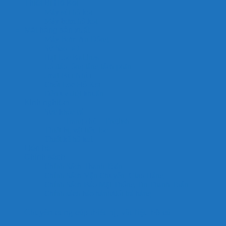
Thiết Bị Hồ Koi
Máy sủi hồ koi
Máy bơm hồ koi
Mặt hàng sản xuất
Máy Bơm An Đông
Sứ Sao 5D
Hạt Lọc Kaldnes
Lò đảo, ống lắng tách phân
Jmat-Bùi Nhùi
Chổi Lọc Hồ Koi
Đèn uv diệt khuẩn
Kinh nghiệm
Sức khỏe cá
Trang chủ – English
Thiết bị, vật liệu lọc
Thiết kế hồ koi
Liên hệ
Chính sách
Chính Sách Thanh Toán
Chính Sách Vận Chuyển, Giao Hàng
Chính Sách Bảo Mật Thông Tin Thanh Toán
Chính sách bảo hành/đổi trả hàng
Chuyên cung cấp thiết bị, vật liệu hồ cá