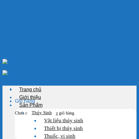
Skip to content
Chào mừng bạn đến với VẬT LIỆU HỒ KOI
Chuyên cung cấp thiết bị, vật liệu hồ cá
HOTLINE: 0989.682.794
Chào mừng bạn đến với VẬT LIỆU HỒ KOI
Trang chủ
Giới thiệu
Giỏ hàng
Sản Phẩm
Thủy Sinh
Chưa có sản phẩm trong giỏ hàng.
Vật liệu thủy sinh
Thiết bị thủy sinh
Thuốc, vi sinh