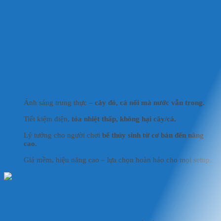
Chiều dài đèn
Công suất
Kích thước bể phù hợp
phẩm
XP-300
30 cm
16W
Bể 30–40 cm
XP-450
45 cm
24W
Bể 45–55 cm
XP-600
60 cm
32W
Bể 60–70 cm
XP-800
80 cm
36W
Bể 80–90 cm
XP-900
90 cm
38W
Bể 90–110 cm
🎯 Tại sao chọn đèn Neo Helios Flat XP?
Ánh sáng trung thực –
cây đỏ, cá nổi mà nước vẫn trong.
Tiết kiệm điện,
tỏa nhiệt thấp, không hại cây/cá.
Lý tưởng cho người chơi
bể thủy sinh từ cơ bản đến nâng
cao.
Giá mềm, hiệu năng cao – lựa chọn hoàn hảo cho mọi setup.
NÊN MUA ĐÈN NEO HELIOS FLAT XP Ở ĐÂU?