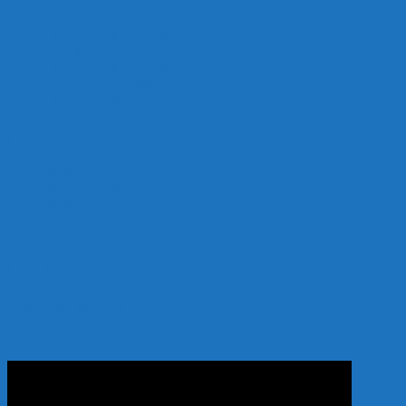
Chính sách
Chính sách bảo mật thông tin
Điều khoản giao dịch chung
Chính sách bảo mật thông tin thanh toán
Chính sách vận chuyển, giao hàng
Chính sách thanh toán
Hướng dẫn
Hướng dẫn mua hàng
Hướng dẫn thanh toán
Hướng dẫn giao nhận
Hình thức thanh toán:
Thanh toán khi nhận hàng
YOUTUBE