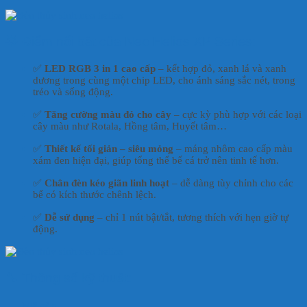
🌟 Điểm nổi bật của Neo Helios XP Series:
✅
LED RGB 3 in 1 cao cấp
– kết hợp đỏ, xanh lá và xanh
dương trong cùng một chip LED, cho ánh sáng sắc nét, trong
trẻo và sống động.
✅
Tăng cường màu đỏ cho cây
– cực kỳ phù hợp với các loại
cây màu như Rotala, Hồng tâm, Huyết tâm…
✅
Thiết kế tối giản – siêu mỏng
– máng nhôm cao cấp màu
xám đen hiện đại, giúp tổng thể bể cá trở nên tinh tế hơn.
✅
Chân đèn kéo giãn linh hoạt
– dễ dàng tùy chỉnh cho các
bể có kích thước chênh lệch.
✅
Dễ sử dụng
– chỉ 1 nút bật/tắt, tương thích với hẹn giờ tự
động.
🔧 Thông số kỹ thuật:
Mã sản