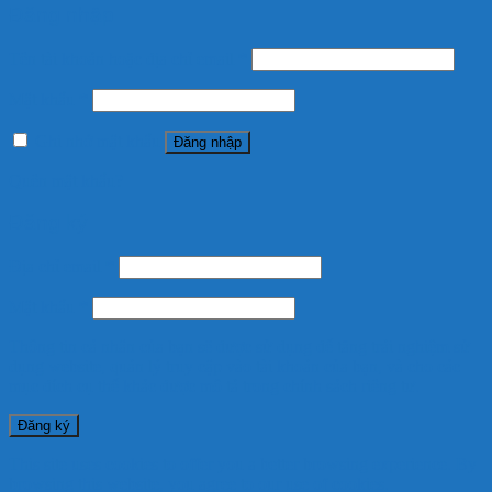
Đăng nhập
Tên tài khoản hoặc địa chỉ email
*
Mật khẩu
*
Ghi nhớ mật khẩu
Đăng nhập
Quên mật khẩu?
Đăng ký
Địa chỉ email
*
Mật khẩu
*
Thông tin cá nhân của bạn sẽ được sử dụng để tăng trải nghiệm sử
dụng website, quản lý truy cập vào tài khoản của bạn, và cho các
mục đích cụ thể khác được mô tả trong
chính sách riêng tư
.
Đăng ký
This site uses cookies to offer you a better browsing experience. By
browsing this website, you agree to our use of cookies.