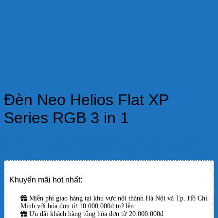
Đèn Neo Helios Flat XP
Series RGB 3 in 1
Đèn Neo Helios Flat XP RGB 3 in 1 cho ánh sáng sắc nét, giúp cây đỏ rực,
cá nổi bật mà nước vẫn trong. Thiết kế siêu mỏng, phù hợp mọi bể cá.
Khuyến mãi hot nhất:
Miễn phí giao hàng tại khu vực nội thành Hà Nội và Tp. Hồ Chí
Minh với hóa đơn từ 10.000.000đ trở lên.
Ưu đãi khách hàng tổng hóa đơn từ 20.000.000đ