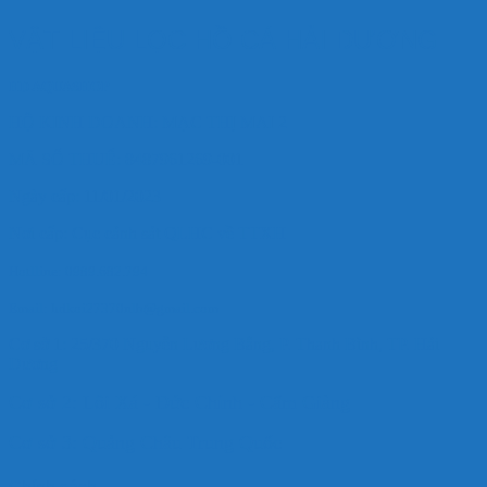
VẬT LIỆU LỌC HỒ CÁ HẢI DƯƠNG
HD AQUASHOP
HỘ KINH DOANH: MẠC THỊ MAI 2
MÃ SỐ THUẾ: 8487961269-001
Ngày cấp: 11/01/2023
Nơi cấp: Cục cảnh sát QLHC về TTXH
Hotlline: 0989.682.794
Email: hdkoi27370nlb@gmail.com
Cơ sở 1: 25/370 Nguyễn Lương Bằng, P. Thanh Bình, TP. Hải
Dương
Cơ sở 2: Lôi Xá - Đức Chính - Cẩm Giàng
Cơ sở 3: Quảng Châu Trung Quốc