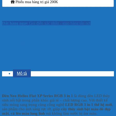
Phiếu mua hàng trị giá 200K
Sản phẩm này hiện đã hết hàng và không có sẵn.
Đặt hàng ngay
Gọi điện xác nhận - giao hàng tận nơi
SKU:
Không áp dụng
Danh mục:
Sản Phẩm
,
Thiết bị thủy sinh
,
Thủy Sinh
MORE INFORMATION
Aliquam faucibus, odio nec commodo aliquam, neque felis placerat
dui, a porta ante lectus
Mô tả
Đèn Neo Helios Flat XP Series RGB 3 in 1 – Siêu Mỏng,
Cực Đẹp, Cây Đỏ Cháy!
Đèn Neo Helios Flat XP Series RGB 3 in 1
là dòng đèn LED thủy
sinh nổi bật trong phân khúc giá rẻ – chất lượng cao. Với thiết kế
siêu mỏng sang trọng cùng công nghệ
LED RGB 3 in 1 thế hệ mới
,
sản phẩm cho ánh sáng rực rỡ, giúp
cây thủy sinh bật màu đỏ đẹp
mắt, cá lên màu lung linh
mà không làm nước bị ám màu.