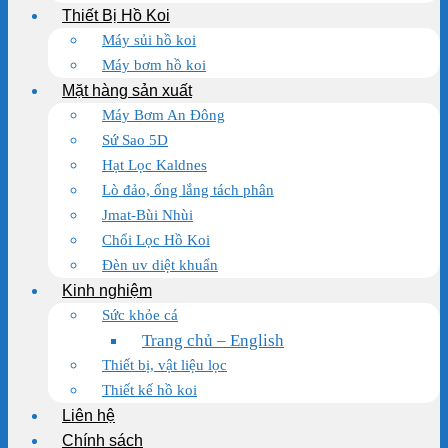
Thiết Bị Hồ Koi
Máy sủi hồ koi
Máy bơm hồ koi
Mặt hàng sản xuất
Máy Bơm An Đông
Sứ Sao 5D
Hạt Lọc Kaldnes
Lò đảo, ống lắng tách phân
Jmat-Bùi Nhùi
Chổi Lọc Hồ Koi
Đèn uv diệt khuẩn
Kinh nghiệm
Sức khỏe cá
Trang chủ – English
Thiết bị, vật liệu lọc
Thiết kế hồ koi
Liên hệ
Chính sách