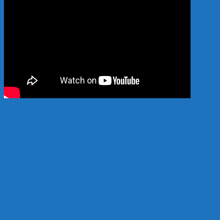
Hỗ trợ 24/7: 0989.682.794
Copyright 2024 © vatlieuhokoi.com Đơn vị sản xuất vật liệu hồ koi hàng đầu
Việt Nam
Trang chủ
Giới thiệu
Sản Phẩm
Thủy Sinh
Vật liệu thủy sinh
Thiết bị thủy sinh
Thuốc, vi sinh