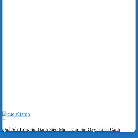
+
Quả Sủi Tròn, Sủi Banh Siêu Mịn – Cục Sủi Oxy Hồ cá Cảnh