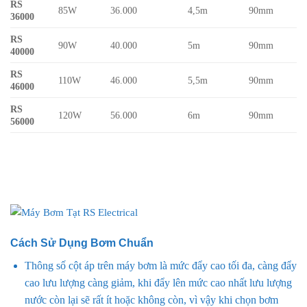
RS
85W
36.000
4,5m
90mm
36000
RS
90W
40.000
5m
90mm
40000
RS
110W
46.000
5,5m
90mm
46000
RS
120W
56.000
6m
90mm
56000
Cách Sử Dụng Bơm Chuẩn
Thông số cột áp trên máy bơm là mức đẩy cao tối đa, càng đẩy
cao lưu lượng càng giảm, khi đẩy lên mức cao nhất lưu lượng
nước còn lại sẽ rất ít hoặc không còn, vì vậy khi chọn bơm