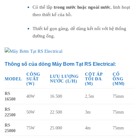
Có thể lắp
trong nước hoặc ngoài nước
, linh hoạt
theo thiết kế của hồ.
Thiết kế gọn gàng, dễ dàng kết nối với hệ thống
đường ống.
Thông số của dòng Máy Bơm Tạt RS Electrical:
CÔNG
CỘT ÁP
CỔ
LƯU LƯỢNG
MODEL
SUẤT
TỐI ĐA
ỐNG
NƯỚC (L/H)
(W)
(M)
(MM)
RS
40W
16.500
2,5m
75mm
16500
RS
50W
22.500
3m
75mm
22500
RS
75W
25.000
4m
75mm
25000