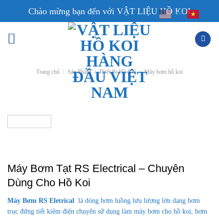
Skip
Chào mừng bạn đến với VẬT LIỆU HỒ KOI
EN
VI
to
content
Trang chủ
/
Sản Phẩm
/
Thiết Bị Hồ Koi
/
Máy bơm hồ koi
Máy Bơm Tạt RS Electrical – Chuyên
Dùng Cho Hồ Koi
Máy Bơm RS Eletrical
là dòng bơm luồng lưu lượng lớn dạng bơm
trục đứng tiết kiệm điện chuyên sử dụng làm máy bơm cho hồ koi, bơm