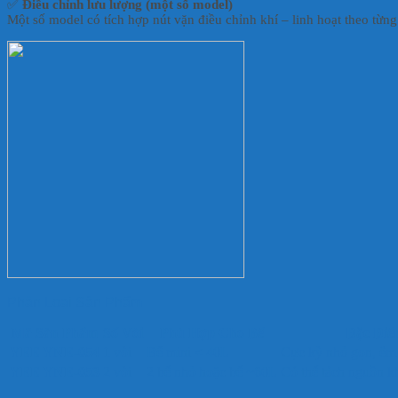
✅
Điều chỉnh lưu lượng (một số model)
Một số model có tích hợp nút vặn điều chỉnh khí – linh hoạt theo từn
Phân Loại Sản Phẩm
Mã Sản Phẩm
Số Vòi
Phù Hợp Cho Bể
Đặc Điể
YEE YNE-054
1 vòi
Bể mini < 40L
Cực kỳ nhỏ gọn, êm 
YEE YNE-053
2 vòi
2 bể nhỏ hoặc bể ~60L
Có thể tách nguồn k