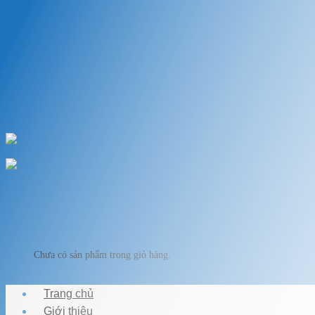
Skip to content
Chào mừng bạn đến với VẬT LIỆU HỒ KOI
Chuyên cung cấp thiết bị, vật liệu hồ cá
HOTLINE: 0989.682.794
Chào mừng bạn đến với VẬT LIỆU HỒ KOI
Giỏ hàng
Chưa có sản phẩm trong giỏ hàng.
Trang chủ
Giới thiệu