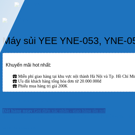
Máy sủi YEE YNE-053, YNE-0
Khuyến mãi hot nhất:
Miễn phí giao hàng tại khu vực nội thành Hà Nội và Tp. Hồ Chí Min
Ưu đãi khách hàng tổng hóa đơn từ 20.000.000đ
Phiếu mua hàng trị giá 200K
Sản phẩm này hiện đã hết hàng và không có sẵn.
Đặt hàng ngay
Gọi điện xác nhận - giao hàng tận nơi
SKU:
Không áp dụng
Danh mục:
Sản Phẩm
,
Thiết bị thủy sinh
,
Thủy
MORE INFORMATION