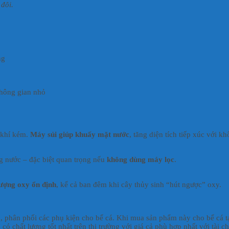
đôi.
ng
 không gian nhỏ
 khí kém.
Máy sủi giúp khuấy mặt nước
, tăng diện tích tiếp xúc với 
ng nước – đặc biệt quan trọng nếu
không dùng máy lọc
.
lượng oxy ổn định
, kể cả ban đêm khi cây thủy sinh “hút ngược” oxy.
ẩu, phân phối các phụ kiện cho bể cá. Khi mua sản phẩm này cho bể cá t
ó chất lượng tốt nhất trên thị trường với giá cả phù hợp nhất với tài 