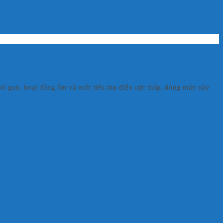
 Ái – Tiết Kiệm Điện
nhỏ gọn, hoạt động êm và mức tiêu thụ điện cực thấp, dòng máy này