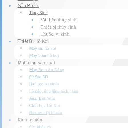
Sản Phẩm
Thủy Sinh
Vật liệu thủy sinh
Thiết bị thủy sinh
Thuốc, vi sinh
Thiết Bị Hồ Koi
Máy sủi hồ koi
Máy bơm hồ koi
Mặt hàng sản xuất
Máy Bơm An Đông
Sứ Sao 5D
Hạt Lọc Kaldnes
Lò đảo, ống lắng tách phân
Jmat-Bùi Nhùi
Chổi Lọc Hồ Koi
Đèn uv diệt khuẩn
Kinh nghiệm
Sức khỏe cá