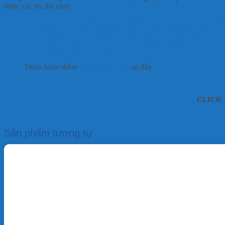
được các ưu đãi như:
Sản phẩm đảm bảo là sản phẩm chính hãng, đạt chất lượ
Khách hàng được kiểm tra sản phẩm trước khi giao hàng
Giao hàng nhanh chóng, linh hoạt cho các khách hàng tr
Thanh toán linh hoạt.
Tham khảo thêm
Phụ kiện hồ koi
tại đây
CLICK T
Sản phẩm tương tự