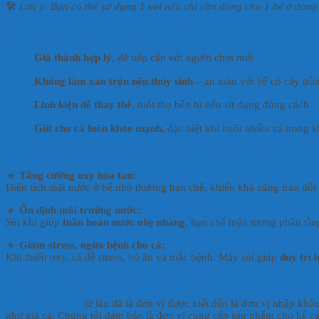
🛠
Lưu ý: Bạn có thể sử dụng
1 vòi
nếu chỉ cần dùng cho 1 bể ở dòng 
Ưu Điểm Khi Dùng Máy Sủi YEE YNE
Giá thành hợp lý
, dễ tiếp cận với người chơi mới
Không làm xáo trộn nền thủy sinh
– an toàn với bể có cây trồ
Linh kiện dễ thay thế
, tuổi thọ bền bỉ nếu sử dụng đúng cách
Giữ cho cá luôn khỏe mạnh
, đặc biệt khi nuôi nhiều cá trong
Vì Sao Nên Sử Dụng Máy Sủi Oxy Cho Bể Cá Nhỏ?
🔹
Tăng cường oxy hòa tan:
Diện tích mặt nước ở bể nhỏ thường hạn chế, khiến khả năng trao đổi
🔹
Ổn định môi trường nước:
Sủi khí giúp
tuần hoàn nước nhẹ nhàng
, hạn chế hiện tượng phân tầ
🔹
Giảm stress, ngừa bệnh cho cá:
Khi thiếu oxy, cá dễ stress, bỏ ăn và mắc bệnh. Máy sủi giúp
duy trì 
NÊN MUA MÁY SỦI YEE YNE Ở ĐÂU?
HD AQUASHOP
từ lâu đã là đơn vị được biết đến là đơn vị nhập kh
như giá cả. Chúng tôi đảm bảo là đơn vị cung cấp sản phẩm cho bể cá c