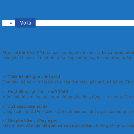
Aliquam faucibus, odio nec commodo aliquam, neque felis placerat dui
Mô tả
Máy Sủi Khí YEE YNE
Máy sủi khí YEE YNE
là lựa chọn tuyệt vời cho các
bể cá mini
,
bể t
mang đến hiệu suất ổn định, giúp tăng cường oxy hòa tan trong nước
Đặc Điểm Nổi Bật Của Máy Sủi YEE YNE Series
✅
Thiết kế nhỏ gọn – hiện đại
Gọn nhẹ, dễ bố trí ở bất kỳ đâu: bàn làm việc, góc nhà, kệ hồ cá. Thí
✅
Hoạt động cực êm – dưới 35dB
Vận hành nhẹ nhàng, gần như không gây tiếng động – lý tưởng đặt t
✅
Tiết kiệm điện tối đa
Công suất chỉ từ
1W – 2W
, vận hành liên tục nhiều giờ mà không lo t
✅
Sẵn phụ kiện – dùng ngay
Máy đi kèm
dây khí, đầu sủi và van một chiều
– không cần mua thêm,