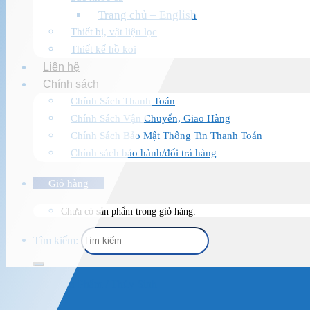
Trang chủ – English
Thiết bị, vật liệu lọc
Thiết kế hồ koi
Liên hệ
Chính sách
Chính Sách Thanh Toán
Chính Sách Vận Chuyển, Giao Hàng
Chính Sách Bảo Mật Thông Tin Thanh Toán
Chính sách bảo hành/đổi trả hàng
Giỏ hàng
Chưa có sản phẩm trong giỏ hàng.
Tìm kiếm:
Trang chủ
/
Sản Phẩm
/
Thủy Sinh