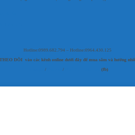
ng chuẩn.
.
ên toàn quốc.
Hotline:0989.682.794 – Hotline:0964.430.125
HEO DÕI vào các kênh online dưới đây để mua sắm và hưởng nhiề
Fanpage
/
Shoppe
/
Mai Vật Liệu Lọc
(fb)