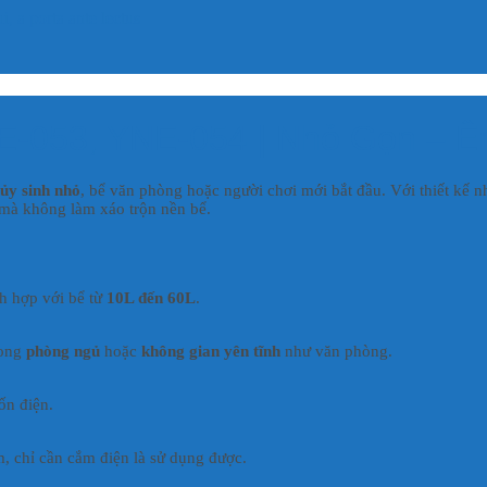
, a porta ante lectus
-053, YNE-054 | Nhỏ Gọn – Êm
hủy sinh nhỏ
, bể văn phòng hoặc người chơi mới bắt đầu. Với thiết kế 
 mà không làm xáo trộn nền bể.
ch hợp với bể từ
10L đến 60L
.
rong
phòng ngủ
hoặc
không gian yên tĩnh
như văn phòng.
ốn điện.
 chỉ cần cắm điện là sử dụng được.