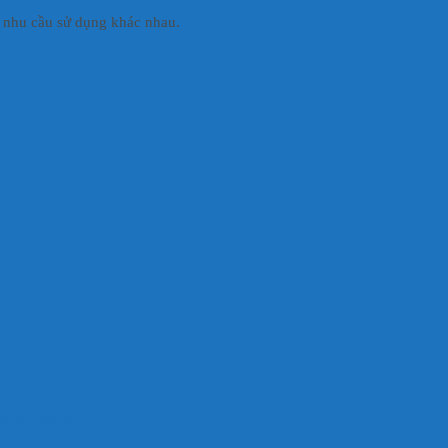
g nhu cầu sử dụng khác nhau.
m
ái
hí ra 2 hướng