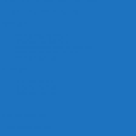
Cơ sở 2: Lôi Xá - Đức Chính - Cẩm Giàng
Cơ sở 3: Quảng Châu Trung Quốc
Chính sách
Chính sách bảo mật thông tin
Điều khoản giao dịch chung
Chính sách bảo mật thông tin thanh toán
Chính sách vận chuyển, giao hàng
Chính sách thanh toán
Hướng dẫn
Hướng dẫn mua hàng
Hướng dẫn thanh toán
Hướng dẫn giao nhận
Hình thức thanh toán:
Thanh toán khi nhận hàng