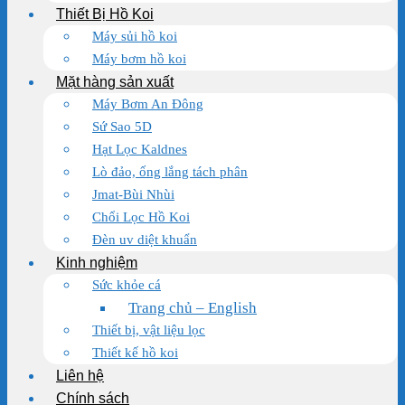
Thiết Bị Hồ Koi
Máy sủi hồ koi
Máy bơm hồ koi
Mặt hàng sản xuất
Máy Bơm An Đông
Sứ Sao 5D
Hạt Lọc Kaldnes
Lò đảo, ống lắng tách phân
Jmat-Bùi Nhùi
Chổi Lọc Hồ Koi
Đèn uv diệt khuẩn
Kinh nghiệm
Sức khỏe cá
Trang chủ – English
Thiết bị, vật liệu lọc
Thiết kế hồ koi
Liên hệ
Chính sách