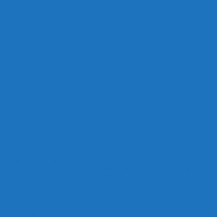
YOUTUBE
Hỗ trợ 24/7: 0989.682.794
Copyright 2024 © vatlieuhokoi.com Đơn vị sản xuất vật liệu hồ koi hàng đầu
Việt Nam
Trang chủ
Giới thiệu
Sản Phẩm