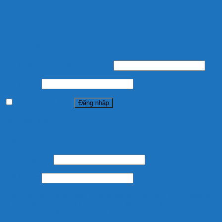
Chính sách bảo hành/đổi trả hàng
Chuyên cung cấp thiết bị, vật liệu hồ cá
Đăng nhập
Tên tài khoản hoặc địa chỉ email
*
Mật khẩu
*
Ghi nhớ mật khẩu
Đăng nhập
Quên mật khẩu?
Đăng ký
Địa chỉ email
*
Mật khẩu
*
Thông tin cá nhân của bạn sẽ được sử dụng để tăng trải nghiệm sử
dụng website, quản lý truy cập vào tài khoản của bạn, và cho các
mục đích cụ thể khác được mô tả trong
chính sách riêng tư
.