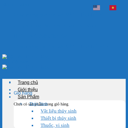
Skip to content
EN
VI
Chào mừng bạn đến với VẬT LIỆU HỒ KOI
Chuyên cung cấp thiết bị, vật liệu hồ cá
HOTLINE: 0989.682.794
Chào mừng bạn đến với VẬT LIỆU HỒ KOI
Trang chủ
Giới thiệu
Giỏ hàng
Sản Phẩm
Thủy Sinh
Chưa có sản phẩm trong giỏ hàng.
Vật liệu thủy sinh
Thiết bị thủy sinh
Thuốc, vi sinh