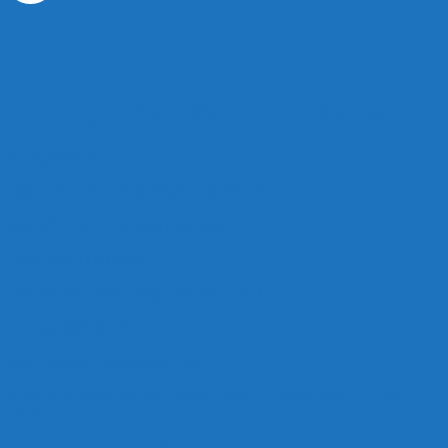
VẬT LIỆU LỌC HỒ CÁ HẢI DƯƠNG
HD AQUASHOP
HỘ KINH DOANH: MẠC THỊ MAI 2
MÃ SỐ THUẾ: 8487961269-001
Ngày cấp: 11/01/2023
Nơi cấp: Cục cảnh sát QLHC về TTXH
Hotlline: 0989.682.794
Email: hdkoi27370nlb@gmail.com
Cơ sở 1: 25/370 Nguyễn Lương Bằng, P. Thanh Bình, TP. Hải
Dương