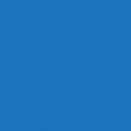
Thủy Sinh
Vật liệu thủy sinh
Thiết bị thủy sinh
Thuốc, vi sinh
Thiết Bị Hồ Koi
Máy sủi hồ koi
Máy bơm hồ koi
Mặt hàng sản xuất
Máy Bơm An Đông
Sứ Sao 5D
Hạt Lọc Kaldnes
Lò đảo, ống lắng tách phân
Jmat-Bùi Nhùi
Chổi Lọc Hồ Koi
Đèn uv diệt khuẩn
Kinh nghiệm
Sức khỏe cá
Trang chủ – English
Thiết bị, vật liệu lọc
Thiết kế hồ koi
Liên hệ
Chính sách
Chính Sách Thanh Toán
Chính Sách Vận Chuyển, Giao Hàng
Chính Sách Bảo Mật Thông Tin Thanh Toán