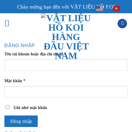
Skip
Chào mừng bạn đến với VẬT LIỆU HỒ KOI
EN
VI
to
content
ĐĂNG NHẬP
Tên tài khoản hoặc địa chỉ email
*
Mật khẩu
*
Ghi nhớ mật khẩu
Đăng nhập