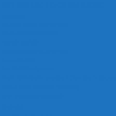
VẬT LIỆU LỌC HỒ CÁ HẢI DƯƠNG
HD AQUASHOP
HỘ KINH DOANH: MẠC THỊ MAI 2
MÃ SỐ THUẾ: 8487961269-001
Ngày cấp: 11/01/2023
Nơi cấp: Cục cảnh sát QLHC về TTXH
Hotlline: 0989.682.794
Email: hdkoi27370nlb@gmail.com
Cơ sở 1: 25/370 Nguyễn Lương Bằng, P. Thanh Bình, TP. Hải Dươ
Cơ sở 2: Lôi Xá - Đức Chính - Cẩm Giàng
Cơ sở 3: Quảng Châu Trung Quốc
Chính sách