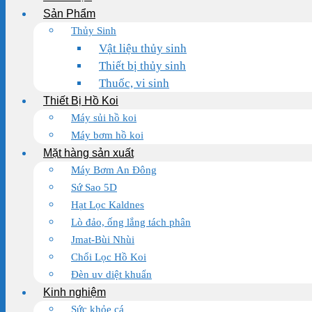
Sản Phẩm
Thủy Sinh
Vật liệu thủy sinh
Thiết bị thủy sinh
Thuốc, vi sinh
Thiết Bị Hồ Koi
Máy sủi hồ koi
Máy bơm hồ koi
Mặt hàng sản xuất
Máy Bơm An Đông
Sứ Sao 5D
Hạt Lọc Kaldnes
Lò đảo, ống lắng tách phân
Jmat-Bùi Nhùi
Chổi Lọc Hồ Koi
Đèn uv diệt khuẩn
Kinh nghiệm
Sức khỏe cá