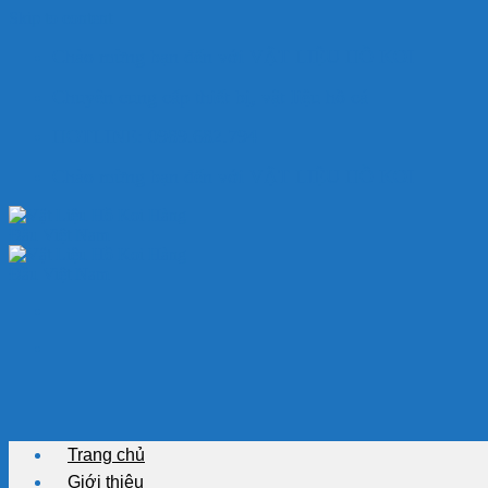
Skip to content
Chào mừng bạn đến với VẬT LIỆU HỒ KOI
Chuyên cung cấp thiết bị, vật liệu hồ cá
HOTLINE: 0989.682.794
Chào mừng bạn đến với VẬT LIỆU HỒ KOI
Trang chủ
Giới thiệu