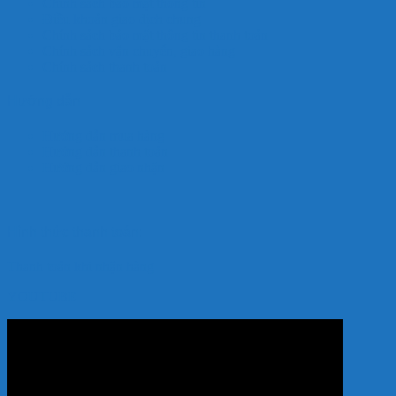
Chính sách bảo mật thông tin
Điều khoản giao dịch chung
Chính sách bảo mật thông tin thanh toán
Chính sách vận chuyển, giao hàng
Chính sách thanh toán
Hướng dẫn
Hướng dẫn mua hàng
Hướng dẫn thanh toán
Hướng dẫn giao nhận
Hình thức thanh toán:
Thanh toán khi nhận hàng
YOUTUBE