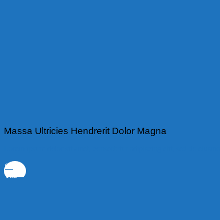
Massa Ultricies Hendrerit Dolor Magna
Lorem ipsum dolor sit amet, consectetur adipiscing elit, sed do eiusmo
06
Th5