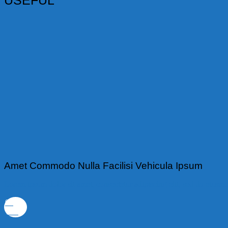
USEFUL
Amet Commodo Nulla Facilisi Vehicula Ipsum
Lorem ipsum dolor sit amet, consectetur adipiscing elit, sed do eiusmo
06
Th5