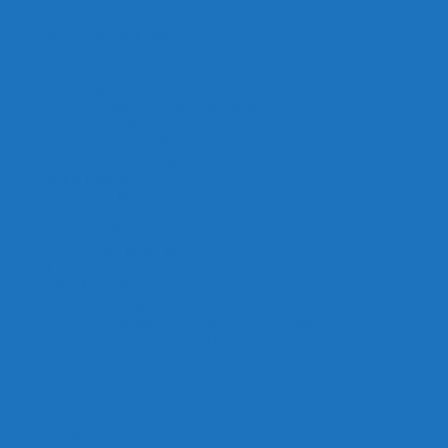
Máy bơm hồ koi
Mặt hàng sản xuất
Máy Bơm An Đông
Sứ Sao 5D
Hạt Lọc Kaldnes
Lò đảo, ống lắng tách phân
Jmat-Bùi Nhùi
Chổi Lọc Hồ Koi
Đèn uv diệt khuẩn
Kinh nghiệm
Sức khỏe cá
Trang chủ – English
Thiết bị, vật liệu lọc
Thiết kế hồ koi
Liên hệ
Chính sách
Chính Sách Thanh Toán
Chính Sách Vận Chuyển, Giao Hàng
Chính Sách Bảo Mật Thông Tin Thanh Toán
Chính sách bảo hành/đổi trả hàng
Chuyên cung cấp thiết bị, vật liệu hồ cá
Đăng nhập