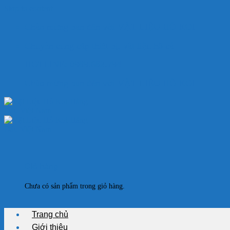
Skip to content
Chào mừng bạn đến với VẬT LIỆU HỒ KOI
Chuyên cung cấp thiết bị, vật liệu hồ cá
HOTLINE: 0989.682.794
Chào mừng bạn đến với VẬT LIỆU HỒ KOI
Giỏ hàng
Chưa có sản phẩm trong giỏ hàng.
Trang chủ
Giới thiệu