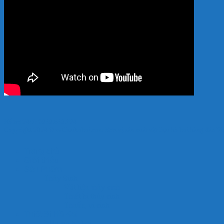
Hỗ trợ 24/7: 0989.682.794
Copyright 2024 © vatlieuhokoi.com Đơn vị sản xuất vật liệu hồ koi hàng đầu V
Trang chủ
Giới thiệu
Sản Phẩm
Thủy Sinh
Vật liệu thủy sinh
Thiết bị thủy sinh
Thuốc, vi sinh
Thiết Bị Hồ Koi
Máy sủi hồ koi