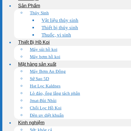
Sản Phẩm
Thủy Sinh
Vật liệu thủy sinh
Thiết bị thủy sinh
Thuốc, vi sinh
Thiết Bị Hồ Koi
Máy sủi hồ koi
Máy bơm hồ koi
Mặt hàng sản xuất
Máy Bơm An Đông
Sứ Sao 5D
Hạt Lọc Kaldnes
Lò đảo, ống lắng tách phân
Jmat-Bùi Nhùi
Chổi Lọc Hồ Koi
Đèn uv diệt khuẩn
Kinh nghiệm
Sức khỏe cá