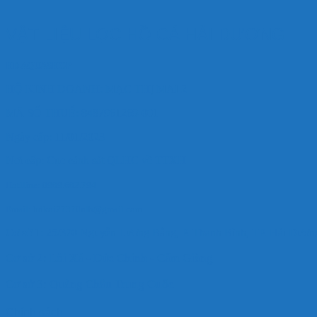
VẬT LIỆU LỌC HỒ CÁ HẢI DƯƠNG
HD AQUASHOP
HỘ KINH DOANH: MẠC THỊ MAI 2
MÃ SỐ THUẾ: 8487961269-001
Ngày cấp: 11/01/2023
Nơi cấp: Cục cảnh sát QLHC về TTXH
Hotlline: 0989.682.794
Email: hdkoi27370nlb@gmail.com
Cơ sở 1: 25/370 Nguyễn Lương Bằng, P. Thanh Bình, TP. Hải Dươ
Cơ sở 2: Lôi Xá - Đức Chính - Cẩm Giàng
Cơ sở 3: Quảng Châu Trung Quốc
Chính sách