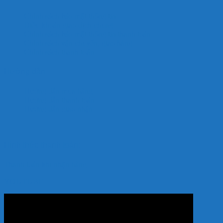
Chính sách bảo mật thông tin
Điều khoản giao dịch chung
Chính sách bảo mật thông tin thanh toán
Chính sách vận chuyển, giao hàng
Chính sách thanh toán
Hướng dẫn
Hướng dẫn mua hàng
Hướng dẫn thanh toán
Hướng dẫn giao nhận
Hình thức thanh toán:
Thanh toán khi nhận hàng
YOUTUBE