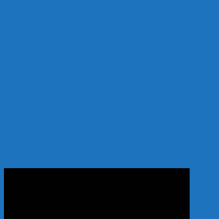
Điều khoản giao dịch chung
Chính sách bảo mật thông tin thanh toán
Chính sách vận chuyển, giao hàng
Chính sách thanh toán
Hướng dẫn
Hướng dẫn mua hàng
Hướng dẫn thanh toán
Hướng dẫn giao nhận
Hình thức thanh toán:
Thanh toán khi nhận hàng
YOUTUBE