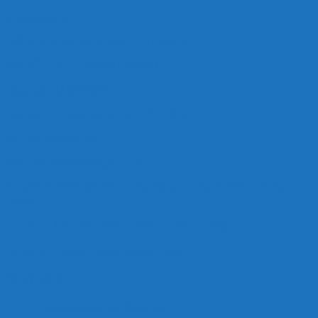
HD AQUASHOP
HỘ KINH DOANH: MẠC THỊ MAI 2
MÃ SỐ THUẾ: 8487961269-001
Ngày cấp: 11/01/2023
Nơi cấp: Cục cảnh sát QLHC về TTXH
Hotlline: 0989.682.794
Email: hdkoi27370nlb@gmail.com
Cơ sở 1: 25/370 Nguyễn Lương Bằng, P. Thanh Bình, TP. Hải
Dương
Cơ sở 2: Lôi Xá - Đức Chính - Cẩm Giàng
Cơ sở 3: Quảng Châu Trung Quốc
Chính sách
Chính sách bảo mật thông tin