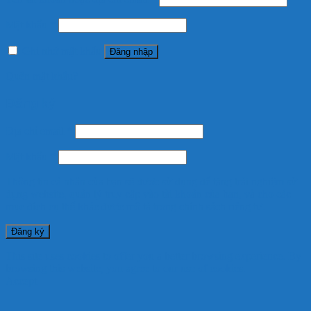
Mật khẩu
*
Ghi nhớ mật khẩu
Đăng nhập
Quên mật khẩu?
Đăng ký
Địa chỉ email
*
Mật khẩu
*
Thông tin cá nhân của bạn sẽ được sử dụng để tăng trải nghiệm sử
dụng website, quản lý truy cập vào tài khoản của bạn, và cho các
mục đích cụ thể khác được mô tả trong
chính sách riêng tư
.
Đăng ký
This site uses cookies to offer you a better browsing experience. By
browsing this website, you agree to our use of cookies.
Accept