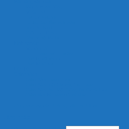
Mặt hàng sản xuất
Máy Bơm An Đông
Sứ Sao 5D
Hạt Lọc Kaldnes
Lò đảo, ống lắng tách phân
Jmat-Bùi Nhùi
Chổi Lọc Hồ Koi
Đèn uv diệt khuẩn
Kinh nghiệm
Sức khỏe cá
Trang chủ – English
Thiết bị, vật liệu lọc
Thiết kế hồ koi
Liên hệ
Chính sách
Chính Sách Thanh Toán
Chính Sách Vận Chuyển, Giao Hàng
Chính Sách Bảo Mật Thông Tin Thanh Toán
Chính sách bảo hành/đổi trả hàng
Chuyên cung cấp thiết bị, vật liệu hồ cá
Đăng nhập
Tên tài khoản hoặc địa chỉ email
*