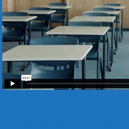
VẬT LIỆU LỌC HỒ CÁ HẢI DƯƠNG