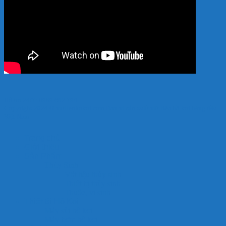
Hỗ trợ 24/7: 0989.682.794
Copyright 2024 © vatlieuhokoi.com Đơn vị sản xuất vật liệu hồ koi hàng đầu
Việt Nam
Trang chủ
Giới thiệu
Sản Phẩm
Thủy Sinh
Vật liệu thủy sinh
Thiết bị thủy sinh
Thuốc, vi sinh
Thiết Bị Hồ Koi
Máy sủi hồ koi
Máy bơm hồ koi