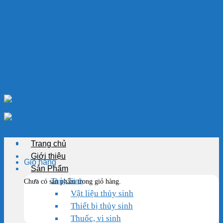
Skip to content
Chào mừng bạn đến với VẬT LIỆU HỒ KOI
Chuyên cung cấp thiết bị, vật liệu hồ cá
HOTLINE: 0989.682.794
Chào mừng bạn đến với VẬT LIỆU HỒ KOI
Trang chủ
Giới thiệu
Giỏ hàng
Sản Phẩm
Thủy Sinh
Chưa có sản phẩm trong giỏ hàng.
Vật liệu thủy sinh
Thiết bị thủy sinh
Thuốc, vi sinh