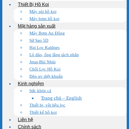
Thiết Bị Hồ Koi
Máy sủi hồ koi
Máy bơm hồ koi
Mặt hàng sản xuất
Máy Bơm An Đông
Sứ Sao 5D
Hạt Lọc Kaldnes
Lò đảo, ống lắng tách phân
Jmat-Bùi Nhùi
Chổi Lọc Hồ Koi
Đèn uv diệt khuẩn
Kinh nghiệm
Sức khỏe cá
Trang chủ – English
Thiết bị, vật liệu lọc
Thiết kế hồ koi
Liên hệ
Chính sách