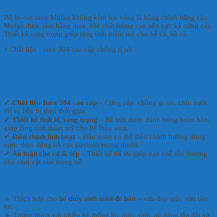
Bộ In-out inox Mufan không kèm lọc váng là hàng chính hãng của
Mufan được làm bằng inox 304 chất lượng cao nên cực kỳ cứng cáp.
Thiết kế sang trọng giúp tăng tính thẩm mỹ cho bể cá, hồ cá.
+ Chất liệu : inox 304 cao cấp chống rỉ sét
Ưu điểm nổi bật
✔
Chất liệu Inox 304 cao cấp
– Cứng cáp, chống gỉ sét, chịu nước
tốt và bền bỉ theo thời gian.
✔
Thiết kế tinh tế, sang trọng
– Bề mặt được đánh bóng hoàn hảo,
giúp tăng tính thẩm mỹ cho bể thủy sinh.
✔
Điều chỉnh linh hoạt
– Đầu xoay có thể điều chỉnh hướng dòng
nước theo đúng bố cục (layout) mong muốn.
✔
An toàn cho cá & tép
– Thiết kế tối ưu giúp hạn chế tổn thương
cho sinh vật nhỏ trong bể.
Ứng dụng:
🔹 Thích hợp cho
bể thủy sinh mini để bàn
– vừa đẹp mắt, vừa tiện
lợi.
🔹 Tương thích với nhiều hệ thống lọc thủy sinh, dễ dàng lắp đặt và