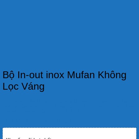
Bộ In-out inox Mufan Không
Lọc Váng
In Out inox Mufan không kèm lọc váng là hàng chính hãng của Mufan
được làm bằng inox 304 chất lượng cao nên cực kỳ cứng cáp. Thiết kế sang
trọng giúp tăng tính thẩm mỹ cho bể cá, hồ cá.
+ Chất liệu : inox 304 cao cấp chống rỉ sét