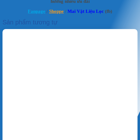
hưởng nhiều ưu đãi
Fanpage
/
Shoppe
/
Mai Vật Liệu Lọc
(fb)
Sản phẩm tương tự