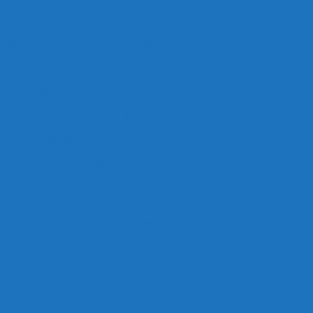
HD AQUASHOP
HỘ KINH DOANH: MẠC THỊ MAI 2
MÃ SỐ THUẾ: 8487961269-001
Ngày cấp: 11/01/2023
Nơi cấp: Cục cảnh sát QLHC về TTXH
Hotlline: 0989.682.794
Email: hdkoi27370nlb@gmail.com
Cơ sở 1: 25/370 Nguyễn Lương Bằng, P. Thanh Bình, TP. Hải
Dương
Cơ sở 2: Lôi Xá - Đức Chính - Cẩm Giàng
Cơ sở 3: Quảng Châu Trung Quốc
Chính sách
Chính sách bảo mật thông tin