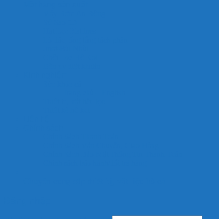
Mặt hàng sản xuất
Máy Bơm An Đông
Sứ Sao 5D
Hạt Lọc Kaldnes
Lò đảo, ống lắng tách phân
Jmat-Bùi Nhùi
Chổi Lọc Hồ Koi
Đèn uv diệt khuẩn
Kinh nghiệm
Sức khỏe cá
Trang chủ – English
Thiết bị, vật liệu lọc
Thiết kế hồ koi
Liên hệ
Chính sách
Chính Sách Thanh Toán
Chính Sách Vận Chuyển, Giao Hàng
Chính Sách Bảo Mật Thông Tin Thanh Toán
Chính sách bảo hành/đổi trả hàng
Chuyên cung cấp thiết bị, vật liệu hồ cá
Đăng nhập