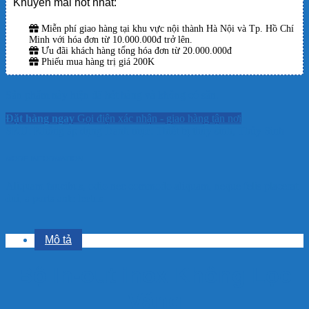
Khuyến mãi hot nhất:
Miễn phí giao hàng tại khu vực nội thành Hà Nội và Tp. Hồ Chí
Minh với hóa đơn từ 10.000.000đ trở lên.
Ưu đãi khách hàng tổng hóa đơn từ 20.000.000đ
Phiếu mua hàng trị giá 200K
Sản phẩm này hiện đã hết hàng và không có sẵn.
Đặt hàng ngay
Gọi điện xác nhận - giao hàng tận nơi
SKU:
Không áp dụng
Danh mục:
Thiết bị thủy sinh
,
Thủy Sinh
MORE INFORMATION
Aliquam faucibus, odio nec commodo aliquam, neque felis placerat
dui, a porta ante lectus
Mô tả
Bộ In-out inox Không Lọc
Váng