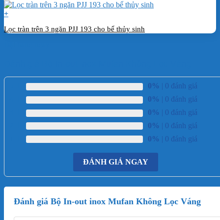
+
Lọc tràn trên 3 ngăn PJJ 193 cho bể thủy sinh
Đặt hàng ngay
Đánh giá Bộ In-out inox Mufan Không Lọc Váng
5
0%
| 0 đánh giá
4
0%
| 0 đánh giá
3
0%
| 0 đánh giá
2
0%
| 0 đánh giá
1
0%
| 0 đánh giá
ĐÁNH GIÁ NGAY
Đánh giá Bộ In-out inox Mufan Không Lọc Váng