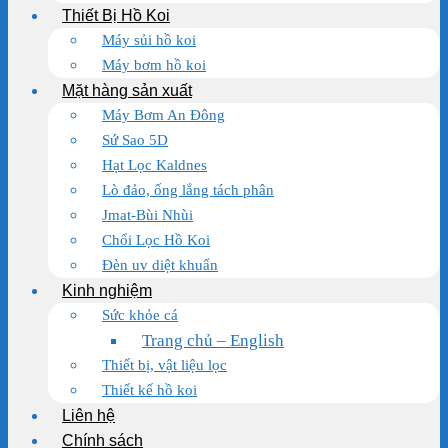
Thiết Bị Hồ Koi
Máy sủi hồ koi
Máy bơm hồ koi
Mặt hàng sản xuất
Máy Bơm An Đông
Sứ Sao 5D
Hạt Lọc Kaldnes
Lò đảo, ống lắng tách phân
Jmat-Bùi Nhùi
Chổi Lọc Hồ Koi
Đèn uv diệt khuẩn
Kinh nghiệm
Sức khỏe cá
Trang chủ – English
Thiết bị, vật liệu lọc
Thiết kế hồ koi
Liên hệ
Chính sách