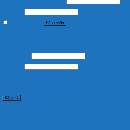
Tên tài khoản hoặc địa chỉ email
*
Mật khẩu
*
Ghi nhớ mật khẩu
Đăng nhập
Quên mật khẩu?
Đăng ký
Địa chỉ email
*
Mật khẩu
*
Thông tin cá nhân của bạn sẽ được sử dụng để tăng trải nghiệm sử
dụng website, quản lý truy cập vào tài khoản của bạn, và cho các
mục đích cụ thể khác được mô tả trong
chính sách riêng tư
.
Đăng ký
This site uses cookies to offer you a better browsing experience. By
browsing this website, you agree to our use of cookies.
Accept