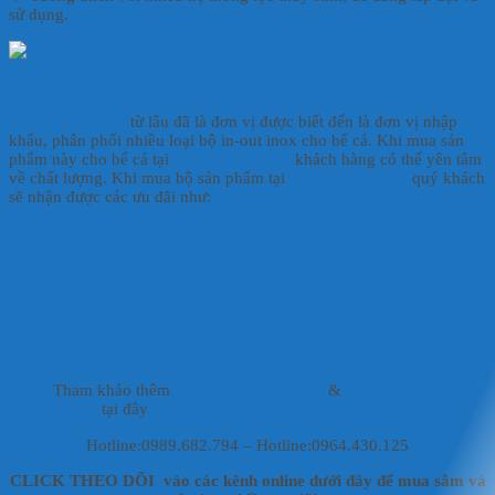
sử dụng.
NÊN MUA BỘ IN-OUT INOX Ở ĐÂU?
HD AQUASHOP
từ lâu đã là đơn vị được biết đến là đơn vị nhập
khẩu, phân phối nhiều loại bộ in-out inox cho bể cá. Khi mua sản
phẩm này cho bể cá tại
HD AQUASHOP
khách hàng có thể yên tâm
về chất lượng. Khi mua bộ sản phẩm tại
HD AQUASHOP
quý khách
sẽ nhận được các ưu đãi như:
Sản phẩm đảm bảo là sản phẩm chính hãng, đạt chất
lượng chuẩn.
Khách hàng được kiểm tra sản phẩm trước khi giao
hàng.
Giao hàng nhanh chóng, linh hoạt cho các khách hàng
trên toàn quốc.
Thanh toán linh hoạt.
Tham khảo thêm
vật liệu lọc thủy sinh
&
vật liệu lọc
hồ koi
tại đây
Hotline:0989.682.794 – Hotline:0964.430.125
CLICK THEO DÕI vào các kênh online dưới đây để mua sắm và