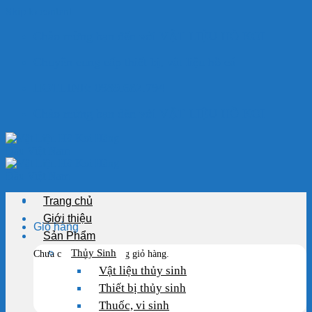
Skip to content
Chào mừng bạn đến với VẬT LIỆU HỒ KOI
Chuyên cung cấp thiết bị, vật liệu hồ cá
HOTLINE: 0989.682.794
Chào mừng bạn đến với VẬT LIỆU HỒ KOI
Trang chủ
Giới thiệu
Giỏ hàng
Sản Phẩm
Thủy Sinh
Chưa có sản phẩm trong giỏ hàng.
Vật liệu thủy sinh
Thiết bị thủy sinh
Thuốc, vi sinh