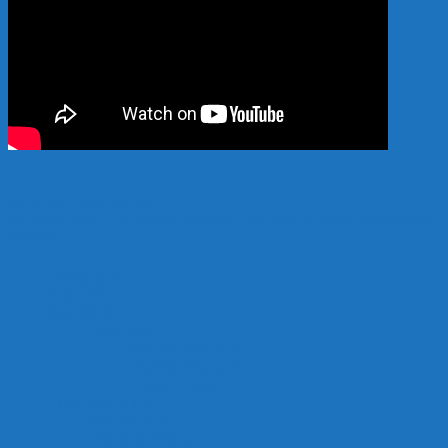
Hỗ trợ 24/7: 0989.682.794
Copyright 2024 © vatlieuhokoi.com Đơn vị sản xuất vật liệu hồ koi hàng đầu
Việt Nam
Trang chủ
Giới thiệu
Sản Phẩm
Thủy Sinh
Vật liệu thủy sinh
Thiết bị thủy sinh
Thuốc, vi sinh
Thiết Bị Hồ Koi
Máy sủi hồ koi
Máy bơm hồ koi