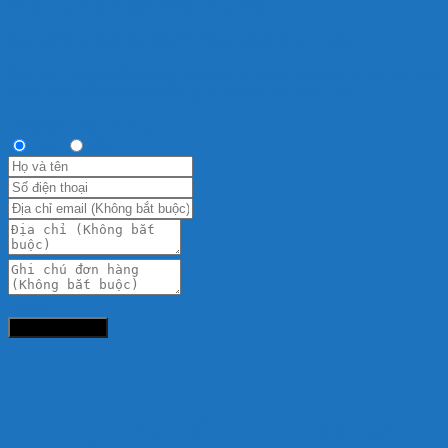
Bộ In-out inox Mufan Không Lọc Váng
Sản phẩm này hiện đã hết hàng và không có sẵn.
Bạn vui lòng nhập đúng số điện thoại để chúng tôi sẽ gọi xác
nhận đơn hàng trước khi giao hàng. Xin cảm ơn!
Thông tin người mua
Anh
Chị
Tổng:
Đặt hàng ngay
VẬT LIỆU LỌC HỒ CÁ HẢI DƯƠNG