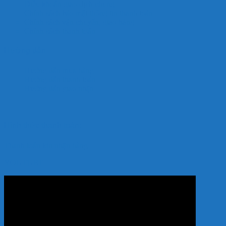
Điều khoản giao dịch chung
Chính sách bảo mật thông tin thanh toán
Chính sách vận chuyển, giao hàng
Chính sách thanh toán
Hướng dẫn
Hướng dẫn mua hàng
Hướng dẫn thanh toán
Hướng dẫn giao nhận
Hình thức thanh toán:
Thanh toán khi nhận hàng
YOUTUBE