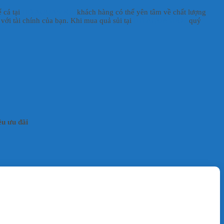
 cá tại
HD AQUASHOP
khách hàng có thể yên tâm về chất lượng
 với tài chính của bạn. Khi mua quả sủi tại
HD AQUASHOP
quý
u ưu đãi