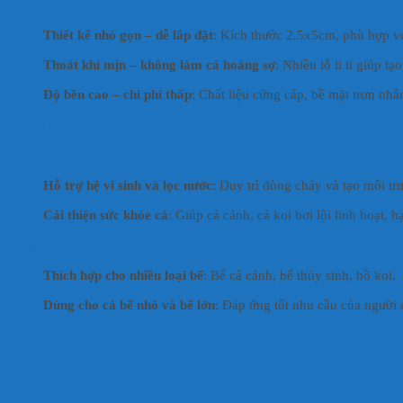
Đặc Điểm Nổi Bật Của Quả Sủi 2.5x5cm
Thiết kế nhỏ gọn – dễ lắp đặt
: Kích thước 2.5x5cm, phù hợp với
Thoát khí mịn – không làm cá hoảng sợ
: Nhiều lỗ li ti giúp t
Độ bền cao – chi phí thấp
: Chất liệu cứng cáp, bề mặt trơn nhẵ
Công Dụng Của Quả Sủi 2.5x5cm
Tăng cường oxy hòa tan
: Giúp nước trong bể giàu oxy, tạo đi
Hỗ trợ hệ vi sinh và lọc nước
: Duy trì dòng chảy và tạo môi trư
Cải thiện sức khỏe cá
: Giúp cá cảnh, cá koi bơi lội linh hoạt, h
Ứng Dụng
Thích hợp cho nhiều loại bể
: Bể cá cảnh, bể thủy sinh, hồ koi.
Dùng cho cả bể nhỏ và bể lớn
: Đáp ứng tốt nhu cầu của người
NÊN MUA QUẢ SỦI Ở ĐÂU?