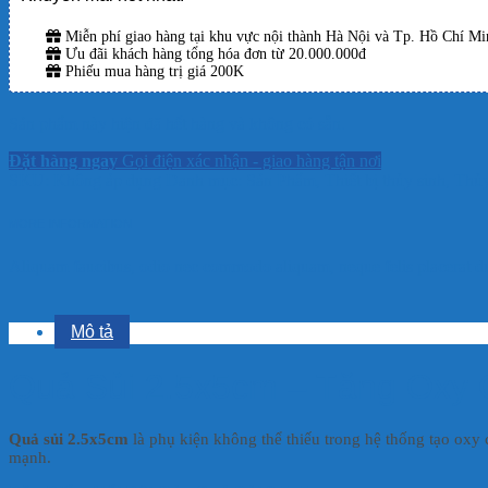
Miễn phí giao hàng tại khu vực nội thành Hà Nội và Tp. Hồ Chí Min
Ưu đãi khách hàng tổng hóa đơn từ 20.000.000đ
Phiếu mua hàng trị giá 200K
Sản phẩm này hiện đã hết hàng và không có sẵn.
Đặt hàng ngay
Gọi điện xác nhận - giao hàng tận nơi
SKU:
Không áp dụng
Danh mục:
Sản Phẩm
,
Thiết bị thủy sinh
,
Thủy
MORE INFORMATION
Aliquam faucibus, odio nec commodo aliquam, neque felis placerat dui
Mô tả
Quả Sủi 2.5x5cm – Tăng Oxy 
Quả sủi 2.5x5cm
là phụ kiện không thể thiếu trong hệ thống tạo oxy
mạnh.