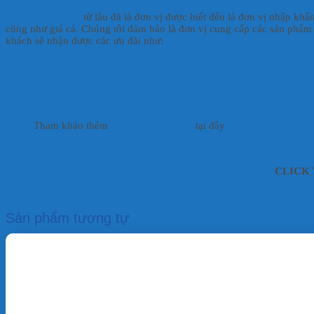
HD AQUASHOP
từ lâu đã là đơn vị được biết đến là đơn vị nhập khẩ
cũng như giá cả. Chúng tôi đảm bảo là đơn vị cung cấp các sản phẩm ch
khách sẽ nhận được các ưu đãi như:
Sản phẩm đảm bảo là sản phẩm chính hãng, đạt chất lượ
Khách hàng được kiểm tra sản phẩm trước khi giao hàng
Giao hàng nhanh chóng, linh hoạt cho các khách hàng tr
Thanh toán linh hoạt.
Tham khảo thêm
Phụ kiện thủy sinh
tại đây
CLICK T
Sản phẩm tương tự