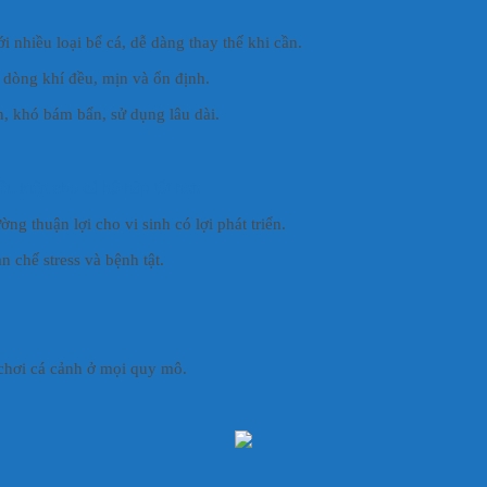
 nhiều loại bể cá, dễ dàng thay thế khi cần.
ạo dòng khí đều, mịn và ổn định.
n, khó bám bẩn, sử dụng lâu dài.
ều kiện cho cá hô hấp tốt hơn.
ờng thuận lợi cho vi sinh có lợi phát triển.
ạn chế stress và bệnh tật.
 chơi cá cảnh ở mọi quy mô.