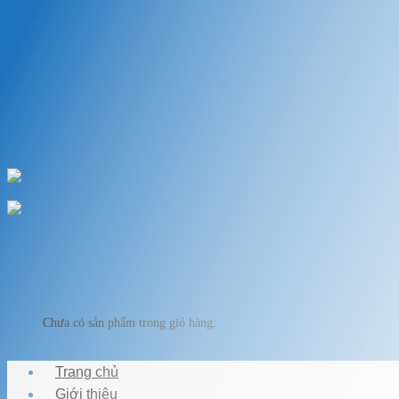
Skip to content
Chào mừng bạn đến với VẬT LIỆU HỒ KOI
Chuyên cung cấp thiết bị, vật liệu hồ cá
HOTLINE: 0989.682.794
Chào mừng bạn đến với VẬT LIỆU HỒ KOI
Giỏ hàng
Chưa có sản phẩm trong giỏ hàng.
Trang chủ
Giới thiệu