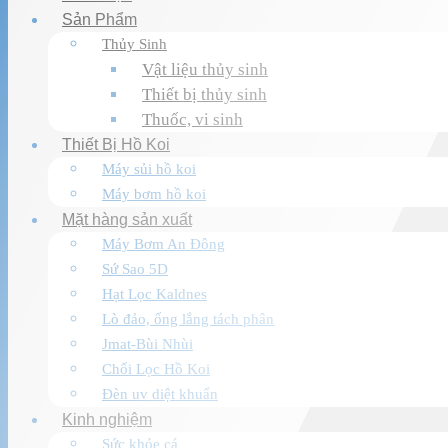
Sản Phẩm
Thủy Sinh
Vật liệu thủy sinh
Thiết bị thủy sinh
Thuốc, vi sinh
Thiết Bị Hồ Koi
Máy sủi hồ koi
Máy bơm hồ koi
Mặt hàng sản xuất
Máy Bơm An Đông
Sứ Sao 5D
Hạt Lọc Kaldnes
Lò đảo, ống lắng tách phân
Jmat-Bùi Nhùi
Chổi Lọc Hồ Koi
Đèn uv diệt khuẩn
Kinh nghiệm
Sức khỏe cá