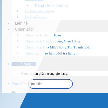
Trang chủ – English
Thiết bị, vật liệu lọc
Thiết kế hồ koi
Liên hệ
Chính sách
Chính Sách Thanh Toán
Chính Sách Vận Chuyển, Giao Hàng
Chính Sách Bảo Mật Thông Tin Thanh Toán
Chính sách bảo hành/đổi trả hàng
Giỏ hàng
Chưa có sản phẩm trong giỏ hàng.
Tìm kiếm:
Trang chủ
/
Sản Phẩm
/
Thủy Sinh