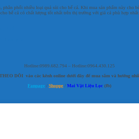
u, phân phối nhiều loại quả sủi cho bể cá. Khi mua sản phẩm này cho bể
o bể cá có chất lượng tốt nhất trên thị trường với giá cả phù hợp nhất
ng chuẩn.
.
ên toàn quốc.
Hotline:0989.682.794 – Hotline:0964.430.125
HEO DÕI vào các kênh online dưới đây để mua sắm và hưởng nhiề
Fanpage
/
Shoppe
/
Mai Vật Liệu Lọc
(fb)