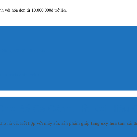
h với hóa đơn từ 10.000.000đ trở lên.
 Sinh
,
Vật liệu thủy sinh
, a porta ante lectus
Cho Bể Cá Cảnh, Hồ Koi Hiệu 
 cho hồ cá. Kết hợp với máy sủi, sản phẩm giúp
tăng oxy hòa tan
, cải 