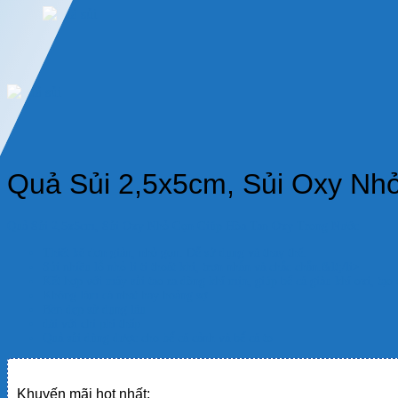
Quả Sủi 2,5x5cm, Sủi Oxy Nh
Quả Sủi 2,5x5cm
, Sủi Oxy Nhỏ Gọn Giúp Hòa Tan Oxy Trong Nước
Thiết kế đơn giản, nhỏ gọn. Dễ sử dụng và thay thế.
Sủi nhiều lỗ nhỏ li ti thoát khí, trơn nhẵn và chắc chắn.&lt;/li>
Kết hợp với máy sủi tạo ra dòng khí mịn, giúp bể cá giàu khí oxi, tạo đ
Không làm cá nhát hay hoảng sợ
Bền đẹp sử dụng lâu
dài với chi phí thấp
Quả sủi dùng được cho bể cá cảnh và bể cá to
Khuyến mãi hot nhất: