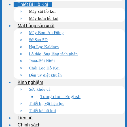
Thiết Bị Hồ Koi
Máy sủi hồ koi
Máy bơm hồ koi
Mặt hàng sản xuất
Máy Bơm An Đông
Sứ Sao 5D
Hạt Lọc Kaldnes
Lò đảo, ống lắng tách phân
Jmat-Bùi Nhùi
Chổi Lọc Hồ Koi
Đèn uv diệt khuẩn
Kinh nghiệm
Sức khỏe cá
Trang chủ – English
Thiết bị, vật liệu lọc
Thiết kế hồ koi
Liên hệ
Chính sách