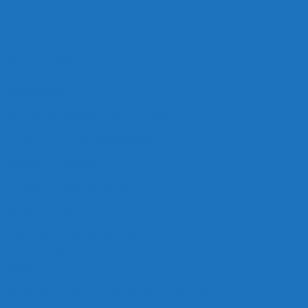
VẬT LIỆU LỌC HỒ CÁ HẢI DƯƠNG
HD AQUASHOP
HỘ KINH DOANH: MẠC THỊ MAI 2
MÃ SỐ THUẾ: 8487961269-001
Ngày cấp: 11/01/2023
Nơi cấp: Cục cảnh sát QLHC về TTXH
Hotlline: 0989.682.794
Email: hdkoi27370nlb@gmail.com
Cơ sở 1: 25/370 Nguyễn Lương Bằng, P. Thanh Bình, TP. Hải
Dương
Cơ sở 2: Lôi Xá - Đức Chính - Cẩm Giàng