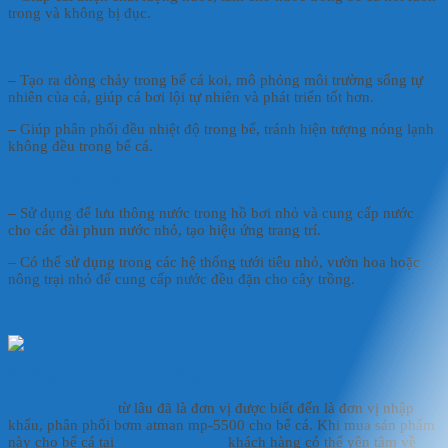
trong và không bị đục.
Tạo Dòng Chảy:
–
Tạo ra dòng chảy trong bể cá koi, mô phỏng môi trường sống tự
nhiên của cá, giúp cá bơi lội tự nhiên và phát triển tốt hơn.
–
Giúp phân phối đều nhiệt độ trong bể, tránh hiện tượng nóng lạnh
không đều trong bể cá.
Ứng Dụng Khác:
–
Sử dụng để lưu thông nước trong hồ bơi nhỏ và cung cấp nước
cho các đài phun nước nhỏ, tạo hiệu ứng trang trí.
– Có thể sử dụng trong các hệ thống tưới tiêu nhỏ, vườn hoa hoặc
nông trại nhỏ để cung cấp nước đều đặn cho cây trồng.
NÊN MUA BƠM ATMAN MP-5500 Ở ĐÂU?
HD AQUASHOP
từ lâu đã là đơn vị được biết đến là đơn vị nhập
khẩu, phân phối bơm atman mp-5500 cho bể cá. Khi mua sản phẩm
này cho bể cá tại
HD AQUASHOP
khách hàng có thể yên tâm về