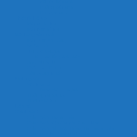
Vật liệu thủy sinh
Thiết bị thủy sinh
Thuốc, vi sinh
Thiết Bị Hồ Koi
Máy sủi hồ koi
Máy bơm hồ koi
Mặt hàng sản xuất
Máy Bơm An Đông
Sứ Sao 5D
Hạt Lọc Kaldnes
Lò đảo, ống lắng tách phân
Jmat-Bùi Nhùi
Chổi Lọc Hồ Koi
Đèn uv diệt khuẩn
Kinh nghiệm
Sức khỏe cá
Trang chủ – English
Thiết bị, vật liệu lọc
Thiết kế hồ koi
Liên hệ
Chính sách
Chính Sách Thanh Toán
Chính Sách Vận Chuyển, Giao Hàng
Chính Sách Bảo Mật Thông Tin Thanh Toán
Chính sách bảo hành/đổi trả hàng