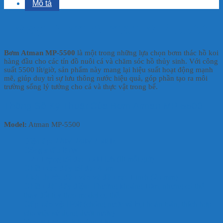
Mô tả
Máy Bơm Atman MP-5500
Bơm Atman MP-5500
là một trong những lựa chọn bơm thác hồ koi
hàng đầu cho các tín đồ nuôi cá và chăm sóc hồ thủy sinh. Với công
suất 5500 lít/giờ, sản phẩm này mang lại hiệu suất hoạt động mạnh
mẽ, giúp duy trì sự lưu thông nước hiệu quả, góp phần tạo ra môi
trường sống lý tưởng cho cá và thực vật trong bể.
Thông Số Kỹ Thuật Của Bơm Atman MP-5500
Model:
Atman MP-5500
Điện áp:
220V-240V / 50Hz
Công suất:
85W
Lưu lượng tối đa:
5500 L/h (lít mỗi giờ)
Chiều cao đẩy tối đa:
4.5m
Kích thước đầu vào và đầu ra:
1 inch (25 mm)
Chiều dài dây điện:
Thường khoảng 10m, nhưng có thể
thay đổi tùy theo model cụ thể.
Cấp bảo vệ:
IP68 (chống nước và bụi hoàn toàn, thích hợp
cho việc sử dụng dưới nước)
Trọng lượng:
Khoảng 3 kg