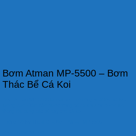
Bơm Atman MP-5500 – Bơm
Thác Bể Cá Koi
Bơm Atman MP-5500 là loại bơm có công suất lớn và lưu
lượng cao. Đảm bảo nước trong bể cá koi luôn được lưu
thông tốt, cung cấp đủ oxy cho cá koi
Thông Số Kỹ Thuật Của Bơm Atman MP-5500
Model:
Atman MP-5500