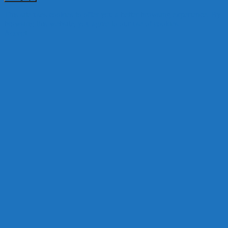
This site uses cookies to offer you a better browsing experience. By
browsing this website, you agree to our use of cookies.
Accept