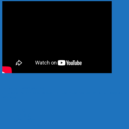
Hỗ trợ 24/7: 0989.682.794
Copyright 2024 © vatlieuhokoi.com Đơn vị sản xuất vật liệu hồ koi hàng đầu
Việt Nam
Trang chủ
Giới thiệu
Sản Phẩm
Thủy Sinh