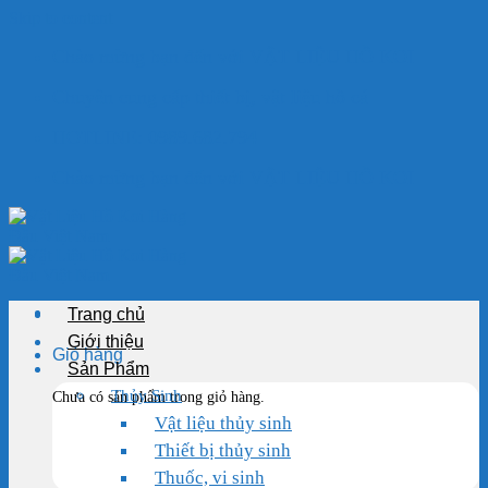
Skip to content
Chào mừng bạn đến với VẬT LIỆU HỒ KOI
Chuyên cung cấp thiết bị, vật liệu hồ cá
HOTLINE: 0989.682.794
Chào mừng bạn đến với VẬT LIỆU HỒ KOI
Trang chủ
Giới thiệu
Giỏ hàng
Sản Phẩm
Thủy Sinh
Chưa có sản phẩm trong giỏ hàng.
Vật liệu thủy sinh
Thiết bị thủy sinh
Thuốc, vi sinh