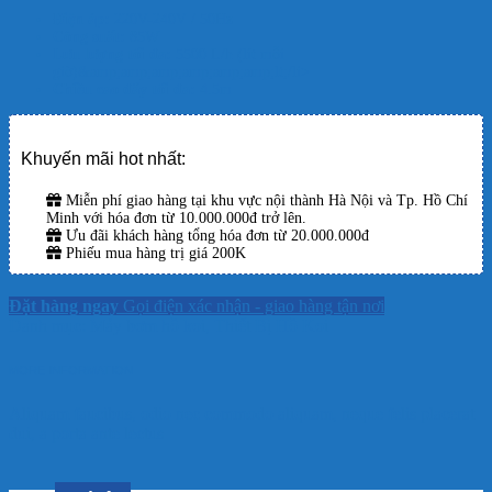
Điện áp:
220V-240V / 50Hz
Công suất:
85W
Lưu lượng tối đa:
5500 L/h (lít mỗi
giờ)&amp;amp;amp;amp;amp;amp;lt;/li>
Chiều cao đẩy tối đa:
4.5m
Khuyến mãi hot nhất:
Miễn phí giao hàng tại khu vực nội thành Hà Nội và Tp. Hồ Chí
Minh với hóa đơn từ 10.000.000đ trở lên.
Ưu đãi khách hàng tổng hóa đơn từ 20.000.000đ
Phiếu mua hàng trị giá 200K
Đặt hàng ngay
Gọi điện xác nhận - giao hàng tận nơi
Danh mục:
Máy bơm hồ koi
,
Thiết Bị Hồ Koi
MORE INFORMATION
Aliquam faucibus, odio nec commodo aliquam, neque felis placerat
dui, a porta ante lectus