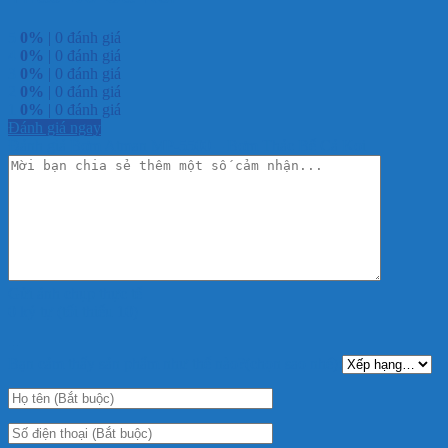
5
0%
| 0 đánh giá
4
0%
| 0 đánh giá
3
0%
| 0 đánh giá
2
0%
| 0 đánh giá
1
0%
| 0 đánh giá
Đánh giá ngay
Đánh giá Bơm Atman MP-5500 – Bơm Thác Bể Cá Koi
Gửi ảnh chụp thực tế
0 ký tự (tối thiểu 10)
+
Bạn cảm thấy sản phẩm như thế nào?(chọn sao nhé):