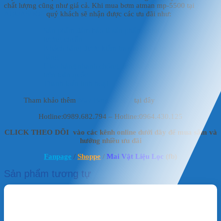
chất lượng cũng như giá cả. Khi mua bơm atman mp-5500 tại
HD
AQUASHOP
quý khách sẽ nhận được các ưu đãi như:
Sản phẩm đảm bảo là sản phẩm chính hãng, đạt chất
lượng chuẩn.
Khách hàng được kiểm tra sản phẩm trước khi giao
hàng.
Giao hàng nhanh chóng, linh hoạt cho các khách hàng
trên toàn quốc.
Thanh toán linh hoạt.
Tham khảo thêm
Máy Bơm Cá Koi
tại đây
Hotline:0989.682.794 – Hotline:0964.430.125
CLICK THEO DÕI vào các kênh online dưới đây để mua sắm và
hưởng nhiều ưu đãi
Fanpage
/
Shoppe
/
Mai Vật Liệu Lọc
(fb)
Sản phẩm tương tự