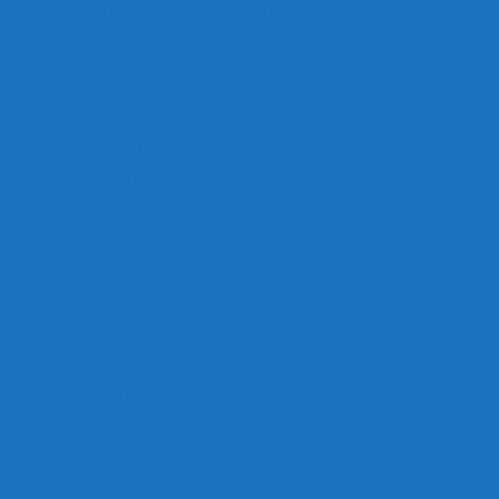
Cơ sở 3: Quảng Châu Trung Quốc
Chính sách
Chính sách bảo mật thông tin
Điều khoản giao dịch chung
Chính sách bảo mật thông tin thanh toán
Chính sách vận chuyển, giao hàng
Chính sách thanh toán
Hướng dẫn
Hướng dẫn mua hàng
Hướng dẫn thanh toán
Hướng dẫn giao nhận
Hình thức thanh toán:
Thanh toán khi nhận hàng
YOUTUBE