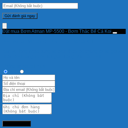
Đặt mua Bơm Atman MP-5500 - Bơm Thác Bể Cá Koi
Bơm Atman MP-5500 - Bơm Thác Bể Cá Koi
Bạn vui lòng nhập đúng số điện thoại để chúng tôi sẽ gọi xác
nhận đơn hàng trước khi giao hàng. Xin cảm ơn!
Thông tin người mua
Anh
Chị
Tổng:
Đặt hàng ngay