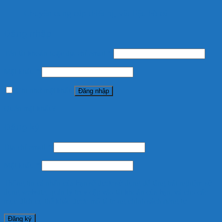
Chuyên cung cấp thiết bị, vật liệu hồ cá
Đăng nhập
Tên tài khoản hoặc địa chỉ email
*
Mật khẩu
*
Ghi nhớ mật khẩu
Đăng nhập
Quên mật khẩu?
Đăng ký
Địa chỉ email
*
Mật khẩu
*
Thông tin cá nhân của bạn sẽ được sử dụng để tăng trải nghiệm sử
dụng website, quản lý truy cập vào tài khoản của bạn, và cho các
mục đích cụ thể khác được mô tả trong
chính sách riêng tư
.
Đăng ký