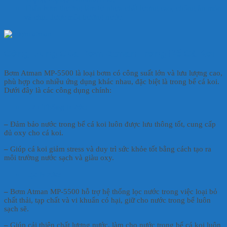
Thân bơm thường làm từ nhựa chất lượng cao, chống ăn mòn
và chịu được môi trường nước.
Công Dụng Của Bơm Atman Trong Bể Cá Koi
Bơm Atman MP-5500 là loại bơm có công suất lớn và lưu lượng cao,
phù hợp cho nhiều ứng dụng khác nhau, đặc biệt là trong bể cá koi.
Dưới đây là các công dụng chính:
Lưu Thông Nước:
–
Đảm bảo nước trong bể cá koi luôn được lưu thông tốt, cung cấp
đủ oxy cho cá koi.
–
Giúp cá koi giảm stress và duy trì sức khỏe tốt bằng cách tạo ra
môi trường nước sạch và giàu oxy.
Lọc Nước:
–
Bơm Atman MP-5500 hỗ trợ hệ thống lọc nước trong việc loại bỏ
chất thải, tạp chất và vi khuẩn có hại, giữ cho nước trong bể luôn
sạch sẽ.
–
Giúp cải thiện chất lượng nước, làm cho nước trong bể cá koi luôn