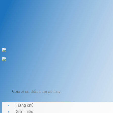
Skip to content
Chào mừng bạn đến với VẬT LIỆU HỒ KOI
Chuyên cung cấp thiết bị, vật liệu hồ cá
HOTLINE: 0989.682.794
Chào mừng bạn đến với VẬT LIỆU HỒ KOI
Giỏ hàng
Chưa có sản phẩm trong giỏ hàng.
Trang chủ
Giới thiệu