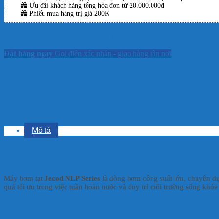
Ưu đãi khách hàng tổng hóa đơn từ 20.000.000đ
Phiếu mua hàng trị giá 200K
Sản phẩm này hiện đã hết hàng và không có sẵn.
Đặt hàng ngay
Gọi điện xác nhận - giao hàng tận nơi
SKU:
Không áp dụng
Danh mục:
Máy bơm hồ koi
,
Sản Phẩm
,
Thiết
MORE INFORMATION
Aliquam faucibus, odio nec commodo aliquam, neque felis placerat dui
Mô tả
Máy bơm tạt
Jecod NLP Series
là dòng bơm công suất lớn, chuyên dụ
quả tối ưu trong việc tuần hoàn nước và duy trì môi trường sống khỏ
Thông Số Kỹ Thuật