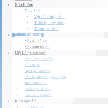
Sản Phẩm
Thủy Sinh
Vật liệu thủy sinh
Thiết bị thủy sinh
Thuốc, vi sinh
Thiết Bị Hồ Koi
Máy sủi hồ koi
Máy bơm hồ koi
Mặt hàng sản xuất
Máy Bơm An Đông
Sứ Sao 5D
Hạt Lọc Kaldnes
Lò đảo, ống lắng tách phân
Jmat-Bùi Nhùi
Chổi Lọc Hồ Koi
Đèn uv diệt khuẩn
Kinh nghiệm
Sức khỏe cá