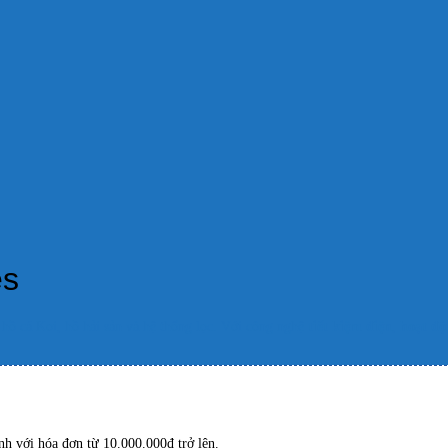
es
hồ cá Koi, hồ hải sản và hệ thống lọc. Với công nghệ
tiết kiệm điện
,
hoạt độ
h với hóa đơn từ 10.000.000đ trở lên.