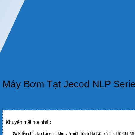
Máy Bơm Tạt Jecod NLP Seri
Máy bơm tạt
Jecod NLP Series
là dòng bơm công suất lớn, chuyên dụng cho 
tuần hoàn nước và duy trì môi trường sống khỏe mạnh cho cá.
Khuyến mãi hot nhất:
Miễn phí giao hàng tại khu vực nội thành Hà Nội và Tp. Hồ Chí Min