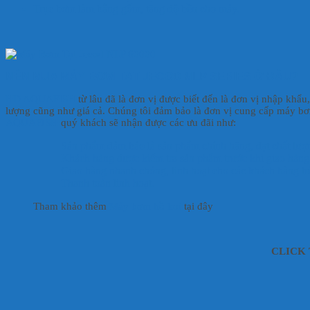
Trục bơm làm bằng gốm, tăng độ bền cho máy.
NÊN MUA MÁY BƠM TẠT JECOD NLP SERIES Ở ĐÂU?
HD AQUAFISH
từ lâu đã là đơn vị được biết đến là đơn vị nhập khẩ
lượng cũng như giá cả. Chúng tôi đảm bảo là đơn vị cung cấp máy bơm 
AQUAFISH
quý khách sẽ nhận được các ưu đãi như:
Sản phẩm đảm bảo là sản phẩm chính hãng, đạt chất lượ
Khách hàng được kiểm tra sản phẩm trước khi giao hàng
Giao hàng nhanh chóng, linh hoạt cho các khách hàng tr
Thanh toán linh hoạt.
Tham khảo thêm
Máy bơm hồ koi
tại đây
CLICK T