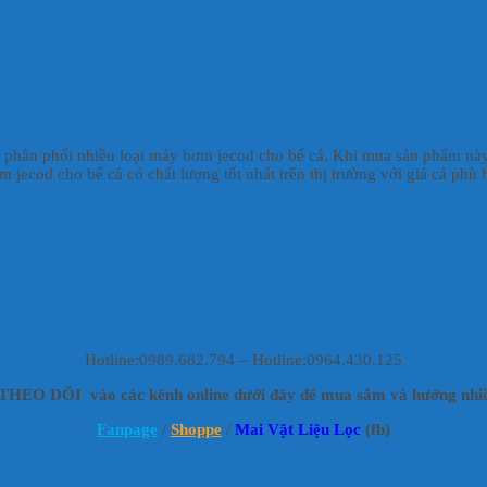
u, phân phối nhiều loại máy bơm jecod cho bể cá. Khi mua sản phẩm này
jecod cho bể cá có chất lượng tốt nhất trên thị trường với giá cả phù 
ng chuẩn.
.
ên toàn quốc.
Hotline:0989.682.794 – Hotline:0964.430.125
HEO DÕI vào các kênh online dưới đây để mua sắm và hưởng nhiề
Fanpage
/
Shoppe
/
Mai Vật Liệu Lọc
(fb)