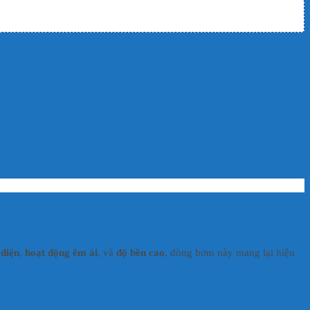
 điện
,
hoạt động êm ái
, và
độ bền cao
, dòng bơm này mang lại hiệu