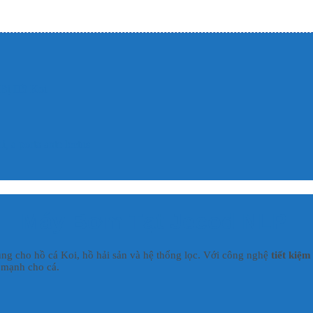
 Bị Hồ Koi
, a porta ante lectus
Máy Bơm Tạt Jecod NLP
ng cho hồ cá Koi, hồ hải sản và hệ thống lọc. Với công nghệ
tiết kiệm
e mạnh cho cá.