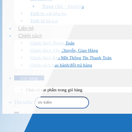
Trang chủ – English
Thiết bị, vật liệu lọc
Thiết kế hồ koi
Liên hệ
Chính sách
Chính Sách Thanh Toán
Chính Sách Vận Chuyển, Giao Hàng
Chính Sách Bảo Mật Thông Tin Thanh Toán
Chính sách bảo hành/đổi trả hàng
Giỏ hàng
Chưa có sản phẩm trong giỏ hàng.
Tìm kiếm:
Trang chủ
/
Sản Phẩm
/
Thiết Bị Hồ Koi