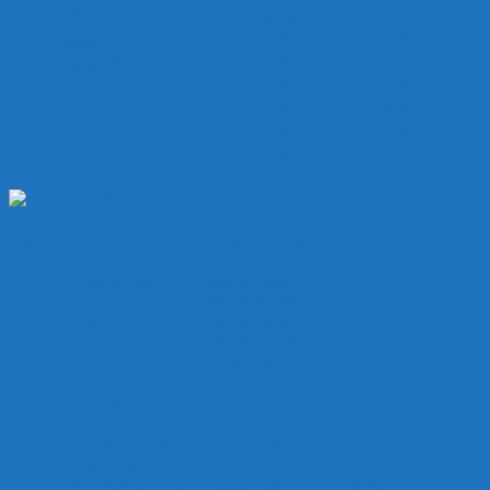
Model
Công suất (W)
Lưu lượng nước (L/h)
Cột áp tối đa 
NLP-20000
130W
20.000 L/h
5,0m
NLP-25000
180W
25.000 L/h
5,5m
NLP-30000
200W
30.000 L/h
6,0m
NLP-40000
250W
40.000 L/h
6,5m
NLP-50000
300W
50.000 L/h
7,0m
NLP-60000
350W
60.000 L/h
7,5m
Các Dòng Máy Bơm Tạt Jecod NLP Series
Máy bơm Jecod NLP-60000 (560W)
Máy bơm Jecod NLP-50000 (420W)
Máy bơm Jecod NLP-40000 (290W)
Máy bơm Jecod NLP-30000 (225W)
Máy bơm Jecod NLP-20000 (100W)
Ưu Điểm Nổi Bật
Tiết kiệm năng lượng lên đến 50% với động cơ mới.
Đầu bơm cao hơn , lưu lượng nước lớn hơn.
Kích thước của các hạt được bơm lên đến 6mm.