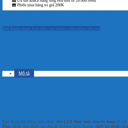
Ưu đãi khách hàng tổng hóa đơn từ 20.000.000đ
Phiếu mua hàng trị giá 200K
Sản phẩm này hiện đã hết hàng và không có sẵn.
Đặt hàng ngay
Gọi điện xác nhận - giao hàng tận nơi
SKU:
Không áp dụng
Danh mục:
Sản Phẩm
,
Thiết bị thủy sinh
,
Thủy
MORE INFORMATION
Aliquam faucibus, odio nec commodo aliquam, neque felis placerat dui
Mô tả
Đèn Neo Helios Flat Nano 
1. Giới thiệu sản phẩm
Bạn đang tìm kiếm một chiếc
đèn LED thủy sinh chuyên dụng
có th
Plus
, dòng đèn đỉnh cao đến từ thương hiệu Helios,
thiết kế dành riê