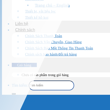
Trang chủ – English
Thiết bị, vật liệu lọc
Thiết kế hồ koi
Liên hệ
Chính sách
Chính Sách Thanh Toán
Chính Sách Vận Chuyển, Giao Hàng
Chính Sách Bảo Mật Thông Tin Thanh Toán
Chính sách bảo hành/đổi trả hàng
Giỏ hàng
Chưa có sản phẩm trong giỏ hàng.
Tìm kiếm:
Trang chủ
/
Sản Phẩm
/
Thủy Sinh