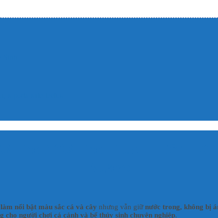
 Sinh
, a porta ante lectus
S3 Pro / S3 Pro Plus – Đèn R
Nước
ể
làm nổi bật màu sắc cá và cây
nhưng vẫn giữ
nước trong, không bị
ng cho người chơi cá cảnh và bể thủy sinh chuyên nghiệp
.