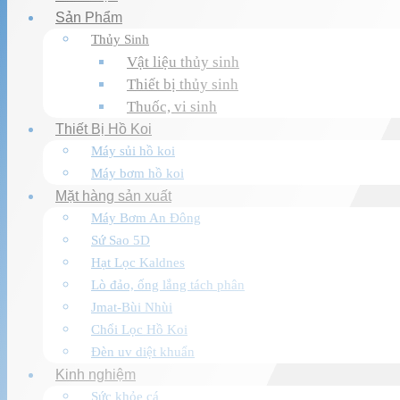
Sản Phẩm
Thủy Sinh
Vật liệu thủy sinh
Thiết bị thủy sinh
Thuốc, vi sinh
Thiết Bị Hồ Koi
Máy sủi hồ koi
Máy bơm hồ koi
Mặt hàng sản xuất
Máy Bơm An Đông
Sứ Sao 5D
Hạt Lọc Kaldnes
Lò đảo, ống lắng tách phân
Jmat-Bùi Nhùi
Chổi Lọc Hồ Koi
Đèn uv diệt khuẩn
Kinh nghiệm
Sức khỏe cá