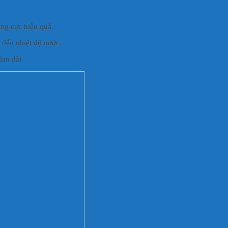
ng cực hiệu quả.
đến nhiệt độ nước.
ian dài.