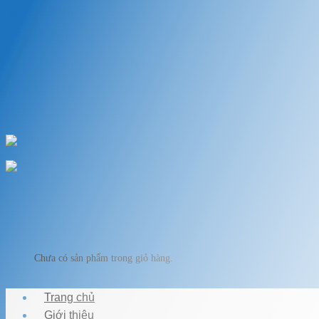
Skip to content
Chào mừng bạn đến với VẬT LIỆU HỒ KOI
Chuyên cung cấp thiết bị, vật liệu hồ cá
HOTLINE: 0989.682.794
Chào mừng bạn đến với VẬT LIỆU HỒ KOI
Giỏ hàng
Chưa có sản phẩm trong giỏ hàng.
Trang chủ
Giới thiệu