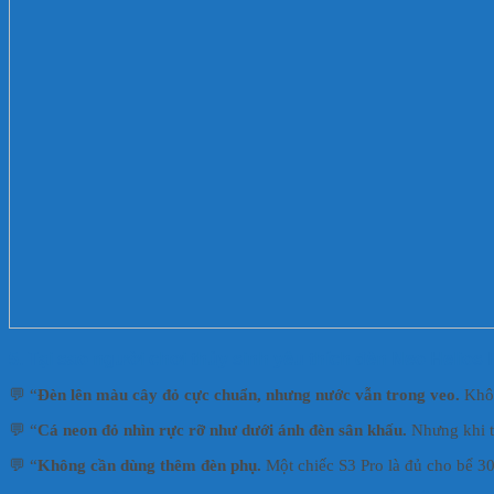
5. Tại sao người chơi thủy sinh yêu thích
đèn Neo Helios
💬 “
Đèn lên màu cây đỏ cực chuẩn, nhưng nước vẫn trong veo.
Khôn
💬 “
Cá neon đỏ nhìn rực rỡ như dưới ánh đèn sân khấu.
Nhưng khi tắ
💬 “
Không cần dùng thêm đèn phụ.
Một chiếc S3 Pro là đủ cho bể 3