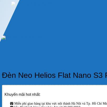
Đèn Neo Helios Flat Nano S3
Khuyến mãi hot nhất:
Miễn phí giao hàng tại khu vực nội thành Hà Nội và Tp. Hồ Chí Min