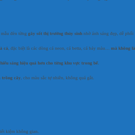
 – mẫu đèn từng
gây sốt thị trường thủy sinh
nhờ ánh sáng đẹp, dễ phối
à cá
, đặc biệt là các dòng cá neon, cá betta, cá bảy màu…
mà không l
chiếu sáng hiệu quả hơn cho từng khu vực trong bể
.
à trồng cây
, cho màu sắc tự nhiên, không quá gắt.
iết kiệm không gian.