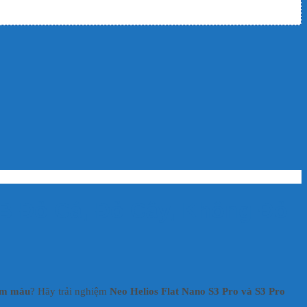
GB Đỏ Cá, Đỏ Cây, Không Đỏ
 ám màu
? Hãy trải nghiệm
Neo Helios Flat Nano S3 Pro và S3 Pro