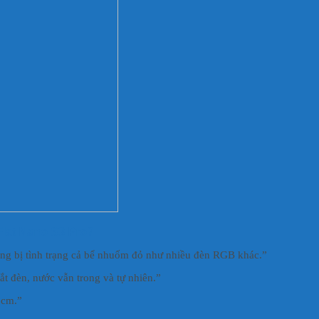
Flat Nano S3 Pro?
g bị tình trạng cả bể nhuốm đỏ như nhiều đèn RGB khác.”
t đèn, nước vẫn trong và tự nhiên.”
0cm.”