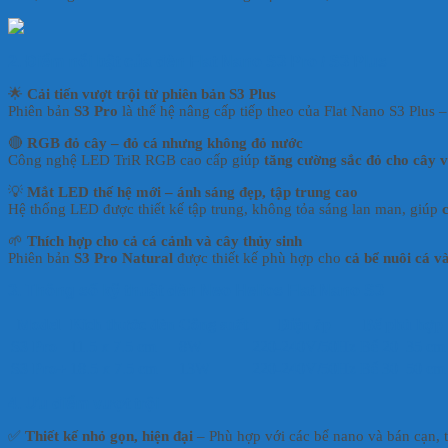
2. Điểm nổi bật của đèn Flat Nano S3 Pro / S3 Plus
🌟
Cải tiến vượt trội từ phiên bản S3 Plus
Phiên bản
S3 Pro
là thế hệ nâng cấp tiếp theo của Flat Nano S3 Plus
🔴
RGB đỏ cây – đỏ cá nhưng không đỏ nước
Công nghệ LED TriR RGB cao cấp giúp
tăng cường sắc đỏ cho cây v
💡
Mắt LED thế hệ mới – ánh sáng đẹp, tập trung cao
Hệ thống LED được thiết kế tập trung, không tỏa sáng lan man, giúp
🌱
Thích hợp cho cả cá cảnh và cây thủy sinh
Phiên bản
S3 Pro Natural
được thiết kế phù hợp cho
cả bể nuôi cá v
3. Thông số kỹ thuật đèn Neo Helios Flat Nano S3
Model
Kích thước đèn
Công suất
Điện áp
Bể phù hợp
S3 Pro
11.5 x 7.5 cm
8W
220-240V/50Hz
Bể 20–35 cm
S3 Pro+
18.5 x 7.5 cm
13W
220-240V/50Hz
Bể 30–50 cm
4. Ưu điểm vượt trội
✅
Thiết kế nhỏ gọn, hiện đại
– Phù hợp với các bể nano và bán cạn, t