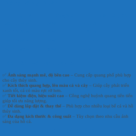
Thông Số Kỹ Thuật:
Loại Đèn
Công Suất
Chiều Dài (Ước tín
Đèn T5 24W
24W
~ 55 cm
Đèn T5 39W
39W
~ 85 cm
Đèn T5 54W
54W
~ 115 cm
Đèn T5 80W
80W
~ 145 cm
Đặc Điểm Nổi Bật Của Đèn T5
✅
Ánh sáng mạnh mẽ, độ bền cao
– Cung cấp quang phổ phù hợp
cho cây thủy sinh.
✅
Kích thích quang hợp, lên màu cá và cây
– Giúp cây phát triển
xanh tốt, cá có màu rực rỡ hơn.
✅
Tiết kiệm điện, hiệu suất cao
– Công nghệ huỳnh quang tiên tiến
giúp tối ưu năng lượng.
✅
Dễ dàng lắp đặt & thay thế
– Phù hợp cho nhiều loại bể cá và hồ
thủy sinh.
✅
Đa dạng kích thước & công suất
– Tùy chọn theo nhu cầu ánh
sáng của hồ cá.
NÊN MUA ĐÈN T5 CHO BỂ CÁ Ở ĐÂU?