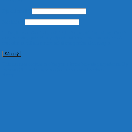
Địa chỉ email
*
Mật khẩu
*
Thông tin cá nhân của bạn sẽ được sử dụng để tăng trải nghiệm sử
dụng website, quản lý truy cập vào tài khoản của bạn, và cho các
mục đích cụ thể khác được mô tả trong
chính sách riêng tư
.
Đăng ký
This site uses cookies to offer you a better browsing experience. By
browsing this website, you agree to our use of cookies.
Accept