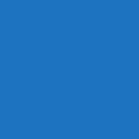
Nơi cấp: Cục cảnh sát QLHC về TTXH
Hotlline: 0989.682.794
Email: hdkoi27370nlb@gmail.com
Cơ sở 1: 25/370 Nguyễn Lương Bằng, P. Thanh Bình, TP. Hải
Dương
Cơ sở 2: Lôi Xá - Đức Chính - Cẩm Giàng
Cơ sở 3: Quảng Châu Trung Quốc
Chính sách
Chính sách bảo mật thông tin
Điều khoản giao dịch chung
Chính sách bảo mật thông tin thanh toán
Chính sách vận chuyển, giao hàng
Chính sách thanh toán
Hướng dẫn
Hướng dẫn mua hàng