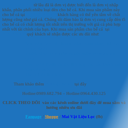
HD AQUASHOP
từ lâu đã là đơn vị được biết đến là đơn vị nhập
khẩu, phân phối nhiều loại đèn cho bể cá. Khi mua sản phẩm này
cho bể cá tại
HD AQUASHOP
khách hàng có thể yên tâm về chất
lượng cũng như giá cả. Chúng tôi đảm bảo là đơn vị cung cấp đèn t5
cho bể cá có chất lượng tốt nhất trên thị trường với giá cả phù hợp
nhất với tài chính của bạn. Khi mua sản phẩm cho bể cá tại
HD
AQUASHOP
quý khách sẽ nhận được các ưu đãi như:
Sản phẩm đảm bảo là sản phẩm chính hãng, đạt chất
lượng chuẩn.
Khách hàng được kiểm tra sản phẩm trước khi giao
hàng.
Giao hàng nhanh chóng, linh hoạt cho các khách hàng
trên toàn quốc.
Thanh toán linh hoạt.
Tham khảo thêm
Phụ kiện hồ koi
tại đây
Hotline:0989.682.794 – Hotline:0964.430.125
CLICK THEO DÕI vào các kênh online dưới đây để mua sắm và
hưởng nhiều ưu đãi
Fanpage
/
Shoppe
/
Mai Vật Liệu Lọc
(fb)