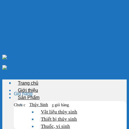
Skip to content
Chào mừng bạn đến với VẬT LIỆU HỒ KOI
Chuyên cung cấp thiết bị, vật liệu hồ cá
HOTLINE: 0989.682.794
Chào mừng bạn đến với VẬT LIỆU HỒ KOI
Trang chủ
Giới thiệu
Giỏ hàng
Sản Phẩm
Thủy Sinh
Chưa có sản phẩm trong giỏ hàng.
Vật liệu thủy sinh
Thiết bị thủy sinh
Thuốc, vi sinh