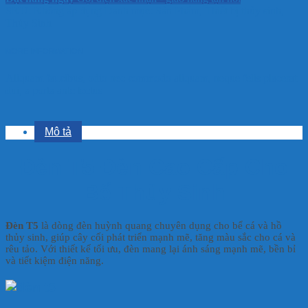
SKU:
Không áp dụng
Danh mục:
Sản Phẩm
,
Thiết bị thủy sinh
,
Thủy Sinh
MORE INFORMATION
Aliquam faucibus, odio nec commodo aliquam, neque felis placerat
dui, a porta ante lectus
Mô tả
Đèn T5 Đèn Cao Cấp Cho
Bể Thủy Sinh
Đèn T5
là dòng đèn huỳnh quang chuyên dụng cho bể cá và hồ
thủy sinh, giúp cây cối phát triển mạnh mẽ, tăng màu sắc cho cá và
rêu tảo. Với thiết kế tối ưu, đèn mang lại ánh sáng mạnh mẽ, bền bỉ
và tiết kiệm điện năng.