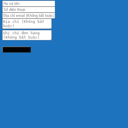
Tổng:
Đặt hàng ngay
VẬT LIỆU LỌC HỒ CÁ HẢI DƯƠNG
HD AQUASHOP
HỘ KINH DOANH: MẠC THỊ MAI 2
MÃ SỐ THUẾ: 8487961269-001
Ngày cấp: 11/01/2023