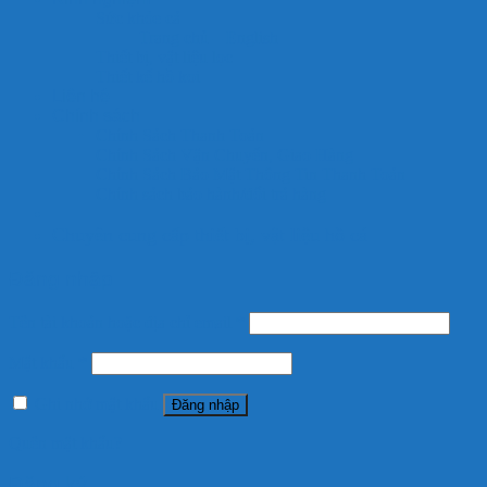
Sức khỏe cá
Trang chủ – English
Thiết bị, vật liệu lọc
Thiết kế hồ koi
Liên hệ
Chính sách
Chính Sách Thanh Toán
Chính Sách Vận Chuyển, Giao Hàng
Chính Sách Bảo Mật Thông Tin Thanh Toán
Chính sách bảo hành/đổi trả hàng
Chuyên cung cấp thiết bị, vật liệu hồ cá
Đăng nhập
Tên tài khoản hoặc địa chỉ email
*
Mật khẩu
*
Ghi nhớ mật khẩu
Đăng nhập
Quên mật khẩu?
Đăng ký