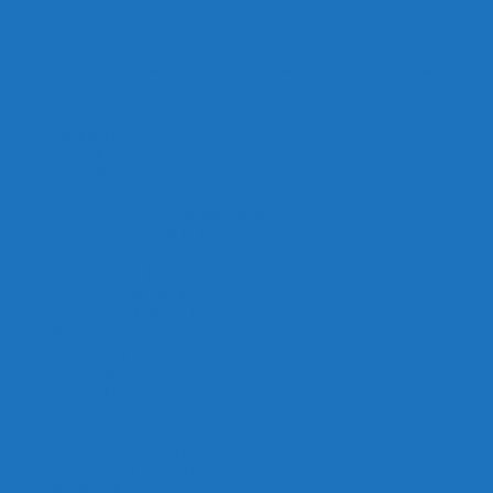
Hỗ trợ 24/7: 0989.682.794
Copyright 2024 © vatlieuhokoi.com Đơn vị sản xuất vật liệu hồ koi hàng đầu
Việt Nam
Trang chủ
Giới thiệu
Sản Phẩm
Thủy Sinh
Vật liệu thủy sinh
Thiết bị thủy sinh
Thuốc, vi sinh
Thiết Bị Hồ Koi
Máy sủi hồ koi
Máy bơm hồ koi
Mặt hàng sản xuất
Máy Bơm An Đông
Sứ Sao 5D
Hạt Lọc Kaldnes
Lò đảo, ống lắng tách phân
Jmat-Bùi Nhùi
Chổi Lọc Hồ Koi
Đèn uv diệt khuẩn
Kinh nghiệm