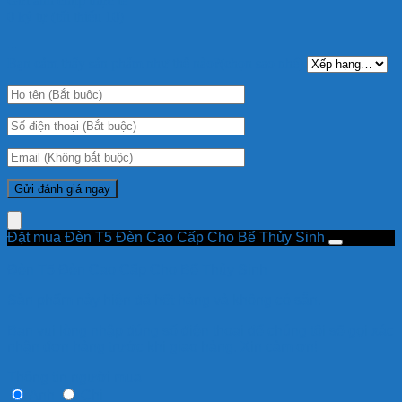
Gửi ảnh chụp thực tế
0 ký tự (tối thiểu 10)
+
Bạn cảm thấy sản phẩm như thế nào?(chọn sao nhé):
Đặt mua Đèn T5 Đèn Cao Cấp Cho Bể Thủy Sinh
Đèn T5 Đèn Cao Cấp Cho Bể Thủy Sinh
Sản phẩm này hiện đã hết hàng và không có sẵn.
Bạn vui lòng nhập đúng số điện thoại để chúng tôi sẽ gọi xác
nhận đơn hàng trước khi giao hàng. Xin cảm ơn!
Thông tin người mua
Anh
Chị