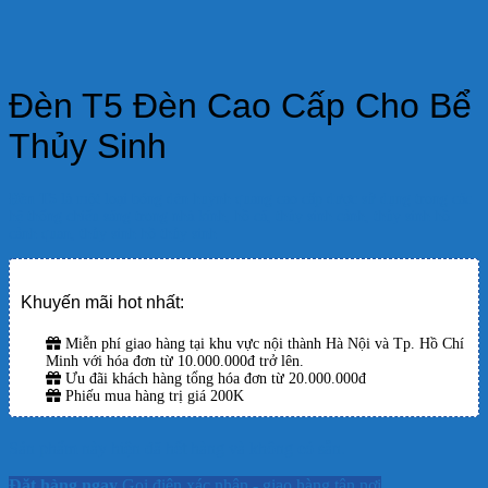
Đèn T5 Đèn Cao Cấp Cho Bể
Thủy Sinh
Đèn T5
là một loại bóng đèn huỳnh quang cao cấp được sử dụng trong các
hệ thống chiếu sáng trong nhà kính, hồ cá, thủy sinh cảnh, thủy sinh hồ
cảnh quan, thủy sinh hồ thủy sinh
Khuyến mãi hot nhất:
Miễn phí giao hàng tại khu vực nội thành Hà Nội và Tp. Hồ Chí
Minh với hóa đơn từ 10.000.000đ trở lên.
Ưu đãi khách hàng tổng hóa đơn từ 20.000.000đ
Phiếu mua hàng trị giá 200K
Sản phẩm này hiện đã hết hàng và không có sẵn.
Đặt hàng ngay
Gọi điện xác nhận - giao hàng tận nơi