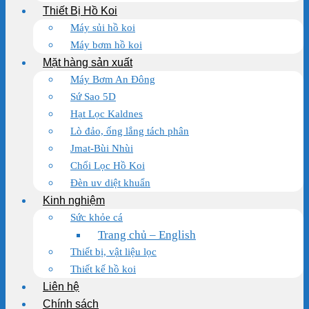
Thiết Bị Hồ Koi
Máy sủi hồ koi
Máy bơm hồ koi
Mặt hàng sản xuất
Máy Bơm An Đông
Sứ Sao 5D
Hạt Lọc Kaldnes
Lò đảo, ống lắng tách phân
Jmat-Bùi Nhùi
Chổi Lọc Hồ Koi
Đèn uv diệt khuẩn
Kinh nghiệm
Sức khỏe cá
Trang chủ – English
Thiết bị, vật liệu lọc
Thiết kế hồ koi
Liên hệ
Chính sách