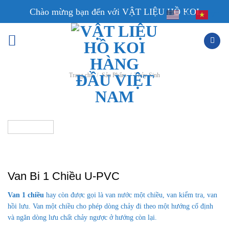
Skip
Chào mừng bạn đến với VẬT LIỆU HỒ KOI
EN
VI
to
content
Trang chủ
/
Sản Phẩm
/
Thủy Sinh
Van Bi 1 Chiều U-PVC
Van 1 chiều
hay còn được gọi là van nước một chiều, van kiểm tra, van
hồi lưu. Van một chiều cho phép dòng chảy đi theo một hướng cố định
và ngăn dòng lưu chất chảy ngược ở hướng còn lại.