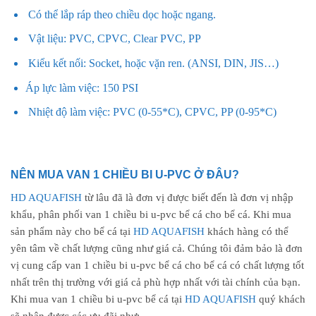
Có thể lắp ráp theo chiều dọc hoặc ngang.
Vật liệu: PVC, CPVC, Clear PVC, PP
Kiểu kết nối: Socket, hoặc vặn ren. (ANSI, DIN, JIS…)
Áp lực làm việc: 150 PSI
Nhiệt độ làm việc: PVC (0-55*C), CPVC, PP (0-95*C)
NÊN MUA VAN 1 CHIỀU BI U-PVC Ở ĐÂU?
HD AQUAFISH
từ lâu đã là đơn vị được biết đến là đơn vị nhập
khẩu, phân phối van 1 chiều bi u-pvc bể cá cho bể cá. Khi mua
sản phẩm này cho bể cá tại
HD AQUAFISH
khách hàng có thể
yên tâm về chất lượng cũng như giá cả. Chúng tôi đảm bảo là đơn
vị cung cấp van 1 chiều bi u-pvc bể cá cho bể cá có chất lượng tốt
nhất trên thị trường với giá cả phù hợp nhất với tài chính của bạn.
Khi mua van 1 chiều bi u-pvc bể cá tại
HD AQUAFISH
quý khách