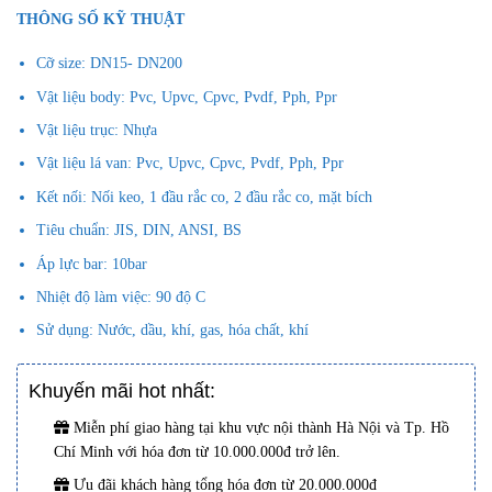
THÔNG SỐ KỸ THUẬT
Cỡ size: DN15- DN200
Vật liệu body: Pvc, Upvc, Cpvc, Pvdf, Pph, Ppr
Vật liệu trục: Nhựa
Vật liệu lá van: Pvc, Upvc, Cpvc, Pvdf, Pph, Ppr
Kết nối: Nối keo, 1 đầu rắc co, 2 đầu rắc co, mặt bích
Tiêu chuẩn: JIS, DIN, ANSI, BS
Áp lực bar: 10bar
Nhiệt độ làm việc: 90 độ C
Sử dụng: Nước, dầu, khí, gas, hóa chất, khí
Khuyến mãi hot nhất:
Miễn phí giao hàng tại khu vực nội thành Hà Nội và Tp. Hồ
Chí Minh với hóa đơn từ 10.000.000đ trở lên.
Ưu đãi khách hàng tổng hóa đơn từ 20.000.000đ