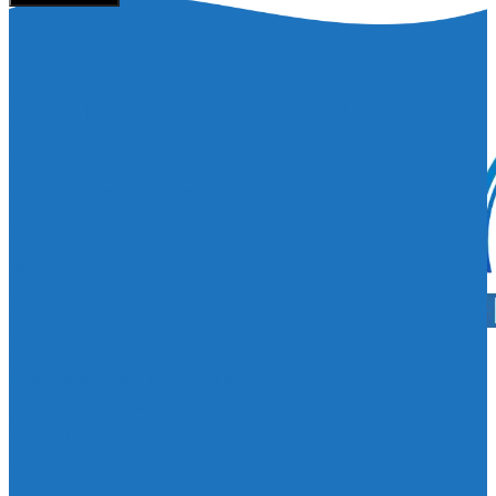
VẬT LIỆU LỌC HỒ CÁ HẢI DƯƠNG
HD AQUASHOP
HỘ KINH DOANH: MẠC THỊ MAI 2
MÃ SỐ THUẾ: 8487961269-001
Ngày cấp: 11/01/2023
Nơi cấp: Cục cảnh sát QLHC về TTXH
Hotlline: 0989.682.794
Email: hdkoi27370nlb@gmail.com
Cơ sở 1: 25/370 Nguyễn Lương Bằng, P. Thanh Bình, TP.
Hải Dương
Cơ sở 2: Lôi Xá - Đức Chính - Cẩm Giàng