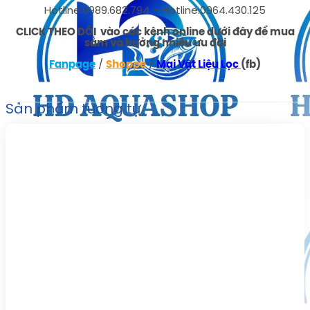
Hotline:0989.682.794 – Hotline:0964.430.125
CLICK THEO DÕI vào các kênh online dưới đây để mua
sắm và hưởng nhiều ưu đãi
Fanpage
/
Shoppe
/
Mai Vật Liệu Lọc
(fb)
Sản phẩm tương tự