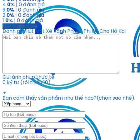
4
0%
| 0 đánh giá
3
0%
| 0 đánh giá
2
0%
| 0 đánh giá
1
0%
| 0 đánh giá
Đánh giá ngay
Đánh giá Hút Mặt Xẻ Rãnh Phi 48 Phi 60 Cho Hồ Koi
Gửi ảnh chụp thực tế
0 ký tự (tối thiểu 10)
+
Bạn cảm thấy sản phẩm như thế nào?(chọn sao nhé):