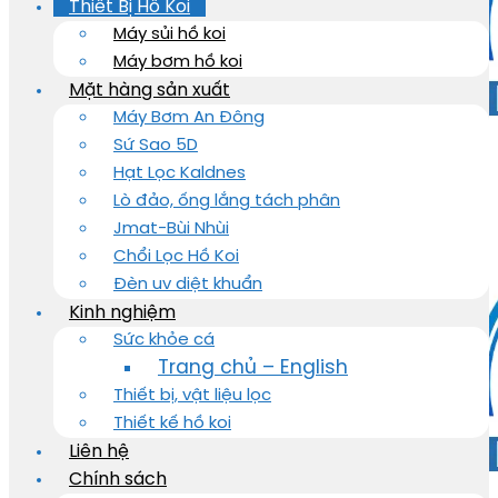
Thiết Bị Hồ Koi
Máy sủi hồ koi
Máy bơm hồ koi
Mặt hàng sản xuất
Máy Bơm An Đông
Sứ Sao 5D
Hạt Lọc Kaldnes
Lò đảo, ống lắng tách phân
Jmat-Bùi Nhùi
Chổi Lọc Hồ Koi
Đèn uv diệt khuẩn
Kinh nghiệm
Sức khỏe cá
Trang chủ – English
Thiết bị, vật liệu lọc
Thiết kế hồ koi
Liên hệ
Chính sách