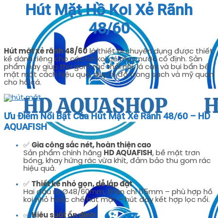
Hút Mặt Hồ Koi Xẻ Rãnh
48/60
Hút mặt xẻ rãnh 48/60
là thiết bị chuyên dụng được thiết
kế dành riêng cho các hồ koi có mực nước cố định. Sản
phẩm này giúp thu gom rác thải nổi, lá cây và bụi bẩn bề
mặt một cách hiệu quả, duy trì độ trong sạch và mỹ quan
cho hồ cá.
Ưu Điểm Nổi Bật Của Hút Mặt Xẻ Rãnh 48/60 – HD
AQUAFISH
✅
Gia công sắc nét, hoàn thiện cao
Sản phẩm chính hãng
HD AQUAFISH
, bề mặt trơn
bóng, khay hứng rác vừa khít, đảm bảo thu gom rác
hiệu quả.
✅
Thiết kế nhỏ gọn, dễ lắp đặt
Hai đầu ra Ø48/60mm, thân chỉ 115mm – phù hợp hồ
koi nhỏ hoặc chế hút mặt – hút đáy kết hợp lọc nổi.
✅
Hiệu suất ổn định