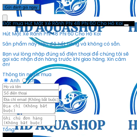
Đặt mua Hút Mặt Xẻ Rãnh Phi 48 Phi 60 Cho Hồ Koi
Hút Mặt Xẻ Rãnh Phi 48 Phi 60 Cho Hồ Koi
Sản phẩm này hiện đã hết hàng và không có sẵn.
Bạn vui lòng nhập đúng số điện thoại để chúng tôi sẽ
gọi xác nhận đơn hàng trước khi giao hàng. Xin cảm
ơn!
Thông tin người mua
Anh
Chị
Tổng:
Đặt hàng ngay