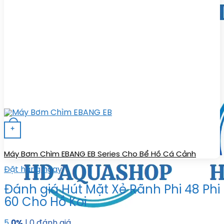
+
Máy Bơm Chìm EBANG EB Series Cho Bể Hồ Cá Cảnh
Đặt hàng ngay
Đánh giá Hút Mặt Xẻ Rãnh Phi 48 Phi
60 Cho Hồ Koi
5
0%
| 0 đánh giá