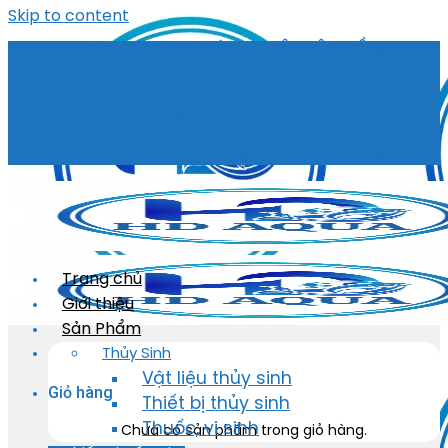
Skip to content
Chào mừng bạn đến với VẬT LIỆU HỒ KOI
Chuyên cung cấp thiết bị, vật liệu hồ cá
HOTLINE: 0989.682.794
Chào mừng bạn đến với VẬT LIỆU HỒ KOI
Trang chủ
Giới thiệu
Sản Phẩm
Thủy Sinh
Vật liệu thủy sinh
Giỏ hàng
Thiết bị thủy sinh
Thuốc, vi sinh
Chưa có sản phẩm trong giỏ hàng.