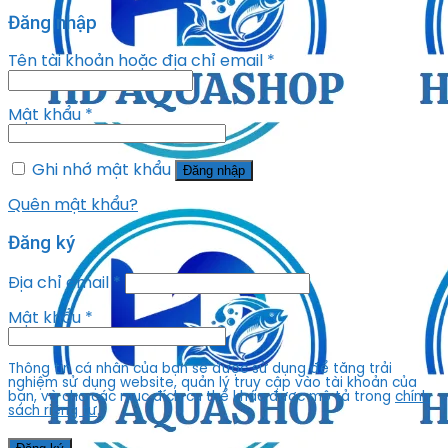
Đăng nhập
Tên tài khoản hoặc địa chỉ email
*
Mật khẩu
*
Ghi nhớ mật khẩu
Đăng nhập
Quên mật khẩu?
Đăng ký
Địa chỉ email
*
Mật khẩu
*
Thông tin cá nhân của bạn sẽ được sử dụng để tăng trải
nghiệm sử dụng website, quản lý truy cập vào tài khoản của
bạn, và cho các mục đích cụ thể khác được mô tả trong
chính
sách riêng tư
.