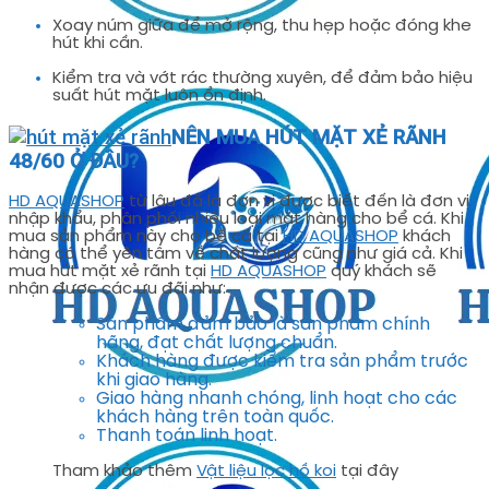
Xoay núm giữa để mở rộng, thu hẹp hoặc đóng khe
hút khi cần.
Kiểm tra và vớt rác thường xuyên, để đảm bảo hiệu
suất hút mặt luôn ổn định.
NÊN MUA HÚT MẶT XẺ RÃNH
48/60 Ở ĐÂU?
HD AQUASHOP
từ lâu đã là đơn vị được biết đến là đơn vị
nhập khẩu, phân phối nhiều loại mặt hàng cho bể cá. Khi
mua sản phẩm này cho bể cá tại
HD AQUASHOP
khách
hàng có thể yên tâm về chất lượng cũng như giá cả. Khi
mua hút mặt xẻ rãnh tại
HD AQUASHOP
quý khách sẽ
nhận được các ưu đãi như:
Sản phẩm đảm bảo là sản phẩm chính
hãng, đạt chất lượng chuẩn.
Khách hàng được kiểm tra sản phẩm trước
khi giao hàng.
Giao hàng nhanh chóng, linh hoạt cho các
khách hàng trên toàn quốc.
Thanh toán linh hoạt.
Tham khảo thêm
Vật liệu lọc hồ koi
tại đây