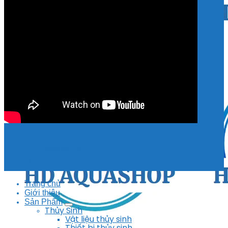
Hỗ trợ 24/7: 0989.682.794
Copyright 2024 © vatlieuhokoi.com Đơn vị sản xuất vật liệu hồ koi
hàng đầu Việt Nam
Trang chủ
Giới thiệu
Sản Phẩm
Thủy Sinh
Vật liệu thủy sinh