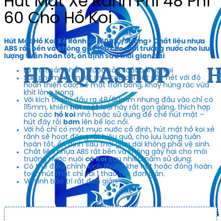
Hút Mặt Xẻ Rãnh Phi 48 Phi
60 Cho Hồ Koi
Hút Mặt Hồ Koi Xẻ Rãnh 48/60&lt;/strong> Chất liệu nhựa
ABS rất bền và không gây hại cho môi trường nước cho lưu
lượng tuần hoàn tốt, ổn định sau thời gian dài
Là một sản phẩm được sản xuất bởi HD Koi
Sản phẩm rất mượt mà, các chi tiết sắc nét với độ
hoàn thiện cao, bề mặt trơn bóng, khay hứng rác vừa
khít lòng trong.
Với kích thước đầu ra 48/60mm nhưng đầu vào chỉ có
115mm, khiến
hút mặt
loại này rất gọn gàng, thích hợp
cho các
hồ koi
nhỏ hoặc sử dụng để chế hút mặt –
hút đáy rồi
bơm
lên bể lọc nổi.
Với hồ chỉ có một mực nước cố định, hút mặt hồ koi xẻ
rãnh sẽ hoạt động rất hiệu quả, cho lưu lượng tuần
hoàn tốt, ổn định sau thời gian dài không phải vệ sinh.
Chất liệu nhựa ABS rất bền và không gây hại cho môi
trường nước nuôi
cá koi
sau nhiều năm sử dụng.
Có thể điều chỉnh kích thước khe hút hoặc đóng hoàn
toàn hút mặt chỉ với 1 thao tác đơn giản.
Vệ sinh bảo trì rất đơn giản.