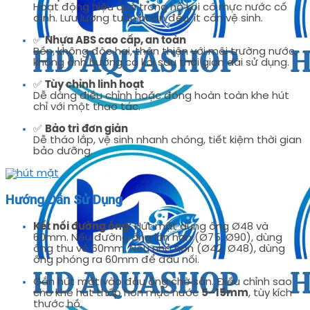
Hoạt động hiệu quả trong hồ koi có mực nước cố
định. Lưu lượng tuần hoàn đều, ít cần vệ sinh.
✅
Nhựa ABS cao cấp, an toàn
Bền, không độc hại, thân thiện với môi trường nước,
không ảnh hưởng cá koi sau thời gian dài sử dụng.
✅
Tùy chỉnh linh hoạt
Dễ dàng điều chỉnh hoặc đóng hoàn toàn khe hút
chỉ với một thao tác.
✅
Bảo trì đơn giản
Dễ tháo lắp, vệ sinh nhanh chóng, tiết kiệm thời gian
bảo dưỡng.
Hướng Dẫn Sử Dụng
Kết nối đường ống:
Hút mặt dùng ống Ø48 và
60mm. Nếu đường ống lớn hơn (Ø75, Ø90), dùng
ống thu về 60mm. Nếu nhỏ hơn (Ø42, Ø48), dùng
ống phóng ra 60mm để đấu nối.
Gắn hút mặt vào đầu ống chờ sẵn. Điều chỉnh sao
cho khe hút thấp hơn mực nước
5–15mm
, tùy kích
thước hồ.