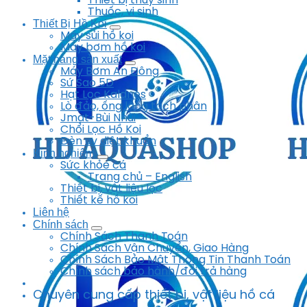
Thiết bị thủy sinh
Thuốc, vi sinh
Thiết Bị Hồ Koi
Máy sủi hồ koi
Máy bơm hồ koi
Mặt hàng sản xuất
Máy Bơm An Đông
Sứ Sao 5D
Hạt Lọc Kaldnes
Lò đảo, ống lắng tách phân
Jmat-Bùi Nhùi
Chổi Lọc Hồ Koi
Đèn uv diệt khuẩn
Kinh nghiệm
Sức khỏe cá
Trang chủ – English
Thiết bị, vật liệu lọc
Thiết kế hồ koi
Liên hệ
Chính sách
Chính Sách Thanh Toán
Chính Sách Vận Chuyển, Giao Hàng
Chính Sách Bảo Mật Thông Tin Thanh Toán
Chính sách bảo hành/đổi trả hàng
Chuyên cung cấp thiết bị, vật liệu hồ cá