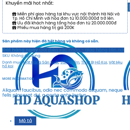
Khuyến mãi hot nhất:
Miễn phí giao hàng tại khu vực nội thành Hà Nội và
Tp. Hồ Chí Minh với hóa đơn từ 10.000.000đ trở lên.
Ưu đãi khách hàng tổng hóa đơn từ 20.000.000đ
Phiếu mua hàng trị giá 200K
Sản phẩm này hiện đã hết hàng và không có sẵn.
Đặt hàng ngay
Gọi điện xác nhận - giao hàng tận nơi
SKU:
Không áp dụng
Danh mục:
Mặt Hàng Sản Xuất
,
Sản Phẩm
,
Thiết Bị Hồ Koi
,
Vật liệu
hồ koi
MORE INFORMATION
Aliquam faucibus, odio nec commodo aliquam, neque
felis placerat dui, a porta ante lectus
Mô tả