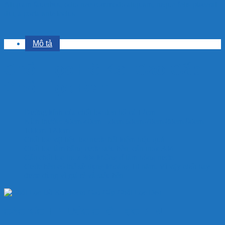
Aliquam faucibus, odio nec commodo aliquam, neque felis placerat
dui, a porta ante lectus
Mô tả
Chổi Lọc Hồ Koi Cao Cấp-
Chổi Lọc Đen
Đường kính của chổi lọc đen hồ cá 12cm
Kích thước: 30cm-40cm–50cm-60cm-70cm-80cm-90cm-
100cm-120cm
Chổi lọc vật liệu lọc nước tiết kiệm hiệu quả
Chổi lọc làm bằng cước siêu bền, cán inox 304
Cán chổi lọc Inox 304 không rỉ làm hỏng nước.
Cước bền có thể sử dụng khoảng 10 năm. Vì vậy chổi hay
được dùng vì giá rẻ và siêu bền.
CÁC KÍCH THƯỚC CHỔI LỌC ĐEN