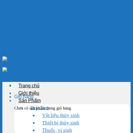
Skip to content
Chào mừng bạn đến với VẬT LIỆU HỒ KOI
Chuyên cung cấp thiết bị, vật liệu hồ cá
HOTLINE: 0989.682.794
Chào mừng bạn đến với VẬT LIỆU HỒ KOI
Trang chủ
Giới thiệu
Giỏ hàng
Sản Phẩm
Thủy Sinh
Chưa có sản phẩm trong giỏ hàng.
Vật liệu thủy sinh
Thiết bị thủy sinh
Thuốc, vi sinh