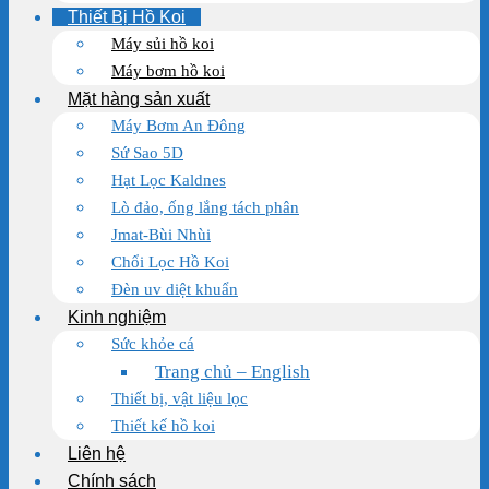
Thiết Bị Hồ Koi
Máy sủi hồ koi
Máy bơm hồ koi
Mặt hàng sản xuất
Máy Bơm An Đông
Sứ Sao 5D
Hạt Lọc Kaldnes
Lò đảo, ống lắng tách phân
Jmat-Bùi Nhùi
Chổi Lọc Hồ Koi
Đèn uv diệt khuẩn
Kinh nghiệm
Sức khỏe cá
Trang chủ – English
Thiết bị, vật liệu lọc
Thiết kế hồ koi
Liên hệ
Chính sách