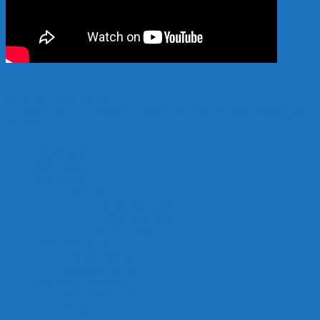
Hỗ trợ 24/7: 0989.682.794
Copyright 2024 © vatlieuhokoi.com Đơn vị sản xuất vật liệu hồ koi hàng đầu
Việt Nam
Trang chủ
Giới thiệu
Sản Phẩm
Thủy Sinh
Vật liệu thủy sinh
Thiết bị thủy sinh
Thuốc, vi sinh
Thiết Bị Hồ Koi
Máy sủi hồ koi
Máy bơm hồ koi
Mặt hàng sản xuất
Máy Bơm An Đông
Sứ Sao 5D