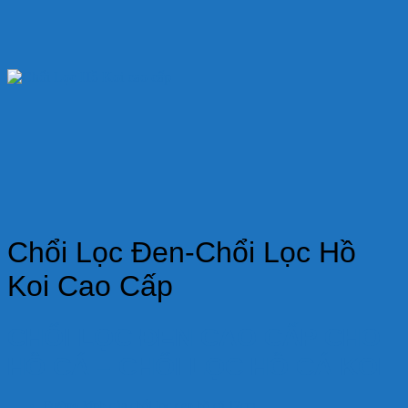
Chổi Lọc Đen-Chổi Lọc Hồ
Koi Cao Cấp
CHỔI LỌC ĐEN CAO CẤP CHO
HỒ CÁ – CHỔI LỌC HỒ CÁ KOI
Đường kính của chổi lọc đen hồ cá 12cm