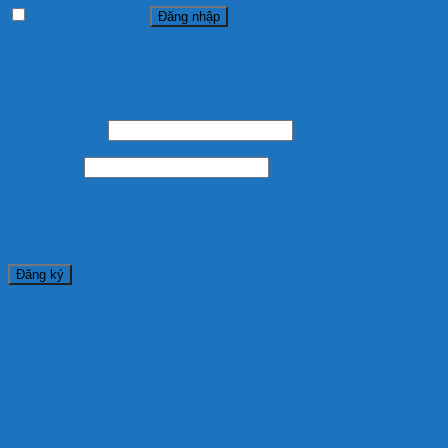
Ghi nhớ mật khẩu
Đăng nhập
Quên mật khẩu?
Đăng ký
Địa chỉ email
*
Mật khẩu
*
Thông tin cá nhân của bạn sẽ được sử dụng để tăng trải nghiệm sử
dụng website, quản lý truy cập vào tài khoản của bạn, và cho các
mục đích cụ thể khác được mô tả trong
chính sách riêng tư
.
Đăng ký
This site uses cookies to offer you a better browsing experience. By
browsing this website, you agree to our use of cookies.
Accept