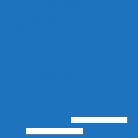
Hạt Lọc Kaldnes
Lò đảo, ống lắng tách phân
Jmat-Bùi Nhùi
Chổi Lọc Hồ Koi
Đèn uv diệt khuẩn
Kinh nghiệm
Sức khỏe cá
Trang chủ – English
Thiết bị, vật liệu lọc
Thiết kế hồ koi
Liên hệ
Chính sách
Chính Sách Thanh Toán
Chính Sách Vận Chuyển, Giao Hàng
Chính Sách Bảo Mật Thông Tin Thanh Toán
Chính sách bảo hành/đổi trả hàng
Chuyên cung cấp thiết bị, vật liệu hồ cá
Đăng nhập
Tên tài khoản hoặc địa chỉ email
*
Mật khẩu
*