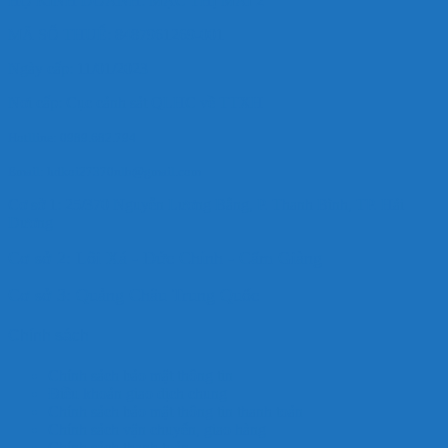
HỘ KINH DOANH: MẠC THỊ MAI 2
MÃ SỐ THUẾ: 8487961269-001
Ngày cấp: 11/01/2023
Nơi cấp: Cục cảnh sát QLHC về TTXH
Hotlline: 0989.682.794
Email: hdkoi27370nlb@gmail.com
Cơ sở 1: 25/370 Nguyễn Lương Bằng, P. Thanh Bình, TP. Hải
Dương
Cơ sở 2: Lôi Xá - Đức Chính - Cẩm Giàng
Cơ sở 3: Quảng Châu Trung Quốc
Chính sách
Chính sách bảo mật thông tin
Điều khoản giao dịch chung
Chính sách bảo mật thông tin thanh toán
Chính sách vận chuyển, giao hàng
Chính sách thanh toán