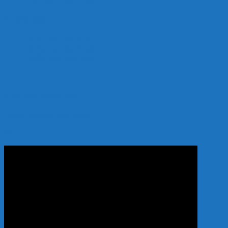
Hướng dẫn
Hướng dẫn mua hàng
Hướng dẫn thanh toán
Hướng dẫn giao nhận
Hình thức thanh toán:
Thanh toán khi nhận hàng
YOUTUBE