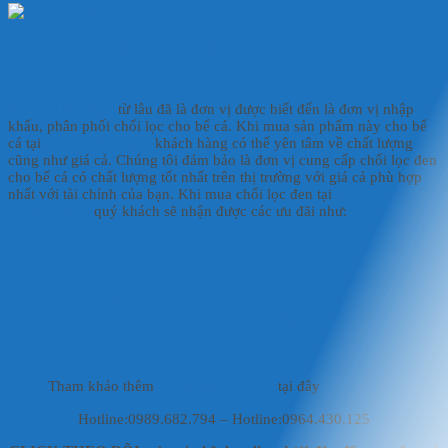
NÊN MUA CHỔI LỌC HỒ KOI CAO CẤP Ở
ĐÂU?
HD AQUASHOP
từ lâu đã là đơn vị được biết đến là đơn vị nhập
khẩu, phân phối chổi lọc cho bể cá. Khi mua sản phẩm này cho bể
cá tại
HD AQUASHOP
khách hàng có thể yên tâm về chất lượng
cũng như giá cả. Chúng tôi đảm bảo là đơn vị cung cấp chổi lọc đen
cho bể cá có chất lượng tốt nhất trên thị trường với giá cả phù hợp
nhất với tài chính của bạn. Khi mua chổi lọc đen tại
HD
AQUASHOP
quý khách sẽ nhận được các ưu đãi như:
Sản phẩm đảm bảo là sản phẩm chính hãng, đạt chất
lượng chuẩn.
Khách hàng được kiểm tra sản phẩm trước khi giao
hàng.
Giao hàng nhanh chóng, linh hoạt cho các khách hàng
trên toàn quốc.
Thanh toán linh hoạt.
Tham khảo thêm
Vật liệu lọc hồ koi
tại đây
Hotline:0989.682.794 – Hotline:0964.430.125