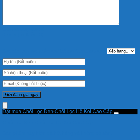
Gửi ảnh chụp thực tế
0 ký tự (tối thiểu 10)
+
Bạn cảm thấy sản phẩm như thế nào?(chọn sao nhé):
Đặt mua Chổi Lọc Đen-Chổi Lọc Hồ Koi Cao Cấp
Chổi Lọc Đen-Chổi Lọc Hồ Koi Cao Cấp
Sản phẩm này hiện đã hết hàng và không có sẵn.