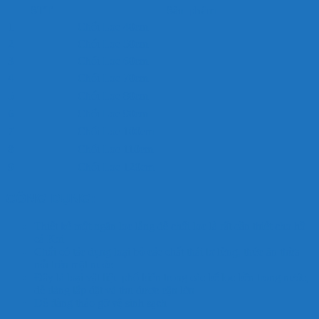
STT
Sản phẩm
1
Chổi Lọc 40cm
2
Chổi Lọc 50cm
3
Chổi Lọc 60cm
4
Chổi Lọc 70cm
5
Chổi Lọc 80cm
6
Chổi Lọc 90cm
7
Chổi Lọc 100cm
8
Chổi Lọc 110cm
9
Chổi Lọc 120cm
CÔNG DỤNG:
Thiết kế một ngăn lọc lắng để chổi lọc là rất cần thiết cho hồ
cá Koi
Chổi có tác dụng loại bỏ các chất thải lơ lửng, thức ăn thừa
nổi trên mặt nuớc
Đây là loại vật liệu phổ biến trong các bể lọc bền trong nước,
dễ dàng lắp đặt và thu được cặn lớn
Dễ dàng tháo gỡ vệ sinh sạch