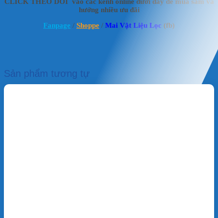
CLICK THEO DÕI vào các kênh online dưới đây để mua sắm và
hưởng nhiều ưu đãi
Fanpage
/
Shoppe
/
Mai Vật Liệu Lọc
(fb)
Sản phẩm tương tự