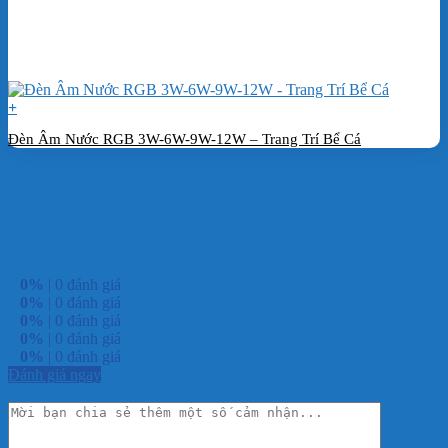
+
Đèn Âm Nước RGB 3W-6W-9W-12W – Trang Trí Bể Cá
Đặt hàng ngay
Đánh giá Chổi Lọc Đen-Chổi Lọc Hồ Koi
Cao Cấp
5
0%
| 0 đánh giá
4
0%
| 0 đánh giá
3
0%
| 0 đánh giá
2
0%
| 0 đánh giá
1
0%
| 0 đánh giá
Đánh giá ngay
Đánh giá Chổi Lọc Đen-Chổi Lọc Hồ Koi Cao Cấp