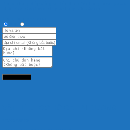
Bạn vui lòng nhập đúng số điện thoại để chúng tôi sẽ gọi xác
nhận đơn hàng trước khi giao hàng. Xin cảm ơn!
Thông tin người mua
Anh
Chị
Tổng:
Đặt hàng ngay
VẬT LIỆU LỌC HỒ CÁ HẢI DƯƠNG
HD AQUASHOP