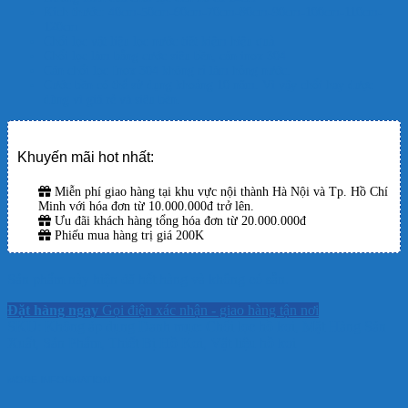
Kích thước: 40cm-50cm-60cm-70cm-80cm-90cm-100cm-110cm-
120cm
Chổi lọc vật liệu lọc nước tiết kiệm hiệu quả
Chổi lọc làm bằng cước siêu bền, cán inox 304
Cán chổi lọc Inox 304 không rỉ làm hỏng nước.
Cước bền có thể sử dụng khoảng 10 năm. Vì vậy chổi hay được
dùng vì giá rẻ và siêu bền.
Khuyến mãi hot nhất:
Miễn phí giao hàng tại khu vực nội thành Hà Nội và Tp. Hồ Chí
Minh với hóa đơn từ 10.000.000đ trở lên.
Ưu đãi khách hàng tổng hóa đơn từ 20.000.000đ
Phiếu mua hàng trị giá 200K
Sản phẩm này hiện đã hết hàng và không có sẵn.
Đặt hàng ngay
Gọi điện xác nhận - giao hàng tận nơi
SKU:
Không áp dụng
Danh mục:
Chổi lọc hồ koi
,
Mặt Hàng Sản
Xuất
,
Sản Phẩm
,
Thiết Bị Hồ Koi
,
Vật liệu hồ koi
MORE INFORMATION