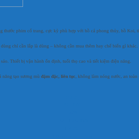
g thước phim cổ trang, cực kỳ phù hợp với hồ cá phong thủy, hồ Koi, 
i dùng chỉ cần lắp là dùng – không cần mua thêm hay chế biến gì khác.
 sảo. Thiết bị vận hành ổn định, tuổi thọ cao và tiết kiệm điện năng.
khả năng tạo sương mù
đậm đặc, liên tục
, không làm nóng nước, an toàn 
Giá trị
AC 36V
150W
1000–1500 ml/h
1–45°C
Ø 99mm x cao 27mm