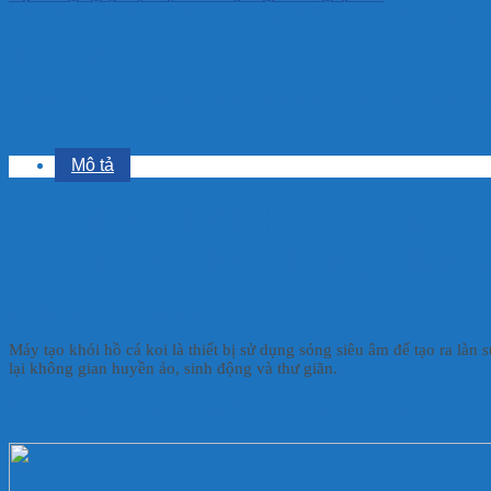
Danh mục:
Sản Phẩm
,
Thiết Bị Hồ Koi
,
Thiết bị thủy sinh
,
Thủy Sin
MORE INFORMATION
Aliquam faucibus, odio nec commodo aliquam, neque felis placerat dui
Mô tả
Máy Tạo Khói Hồ Cá Koi, No
Huyền Ảo Cho Không Gian 
1. Máy tạo khói hồ cá là gì?
Máy tạo khói hồ cá koi là thiết bị sử dụng sóng siêu âm để tạo ra làn
lại không gian huyền ảo, sinh động và thư giãn.
💡 Jing Wei 5 mắt là phiên bản nổi bật, hiệu năng 