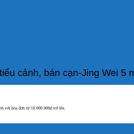
,tiểu cảnh, bán cạn-Jing Wei 5 
h với hóa đơn từ 10.000.000đ trở lên.