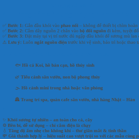
Số lượng mắt siêu âm
4. Hướng dẫn sử dụng máy tạo khói hồ cá k
✅
Bước 1:
Gắn đầu khói vào
phao nổi
– không để thiết bị chìm hoàn 
✅
Bước 2:
Cắm dây nguồn 2 chân vào
bộ đổi nguồn
đi kèm, tuyệt đ
✅
Bước 3:
Đặt máy tại vị trí nước đủ ngập đầu khói để sương mù lan 
⚠️
Lưu ý:
Luôn
ngắt nguồn điện
trước khi vệ sinh, bảo trì hoặc thao 
5. Ứng dụng rộng rãi trong trang trí cảnh quan
🐟
Hồ cá Koi, hồ bán cạn, hồ thủy sinh
🌿
Tiểu cảnh sân vườn, non bộ phong thủy
🌫️
Hồ cảnh mini trong nhà hoặc văn phòng
🏯
Trang trí spa, quán cafe sân vườn, nhà hàng Nhật – Hàn
6. Tại sao nên chọn máy tạo khói Jing Wei 5 mắt?
✨
Khói sương tự nhiên – an toàn cho cá, cây
⚙️
Bền bỉ, dễ sử dụng – chỉ cắm điện là chạy
💧
Tăng độ ẩm nhẹ cho không khí – thư giãn mắt & tinh thần
💸
Giá thành hợp lý – hiệu suất cao vượt trội so với các mẫu cùng 