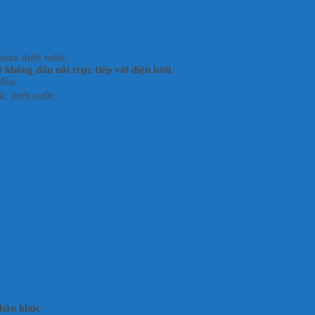
5 mắt
oi hiệu quả
toàn dưới nước.
ối
không đấu nối trực tiếp với điện lưới
.
đều.
tác dưới nước.
phân khúc