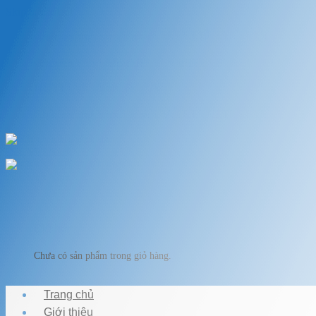
Skip to content
Chào mừng bạn đến với VẬT LIỆU HỒ KOI
Chuyên cung cấp thiết bị, vật liệu hồ cá
HOTLINE: 0989.682.794
Chào mừng bạn đến với VẬT LIỆU HỒ KOI
Giỏ hàng
Chưa có sản phẩm trong giỏ hàng.
Trang chủ
Giới thiệu