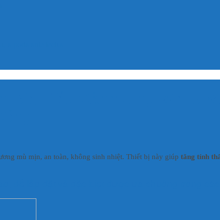
h
, a porta ante lectus
n Bộ, Tiểu Cảnh Jing Wei 5 M
Sống
 sương mù mịn, an toàn, không sinh nhiệt. Thiết bị này giúp
tăng tính t
cao, dễ lắp đặt và đặc biệt được ưa chuộng trong cá