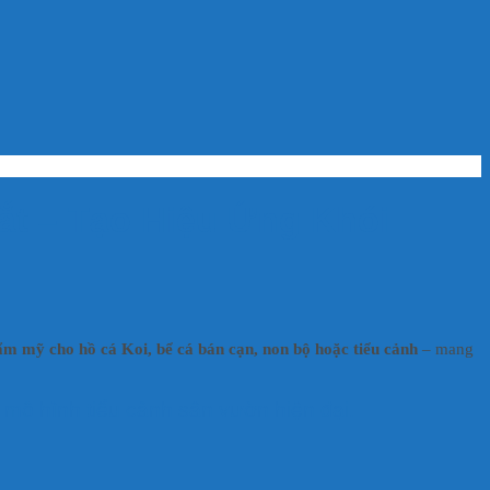
ắt – Tạo Hiệu Ứng Khói
hẩm mỹ cho hồ cá Koi, bể cá bán cạn, non bộ hoặc tiểu cảnh
– mang
c mô hình tiểu cảnh sân vườn hiện đại.