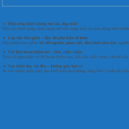
2. Ưu điểm nổi bật của máy tạo khói Jing Wei 5 mắt
🔹
Hiệu ứng khói sương mờ ảo, đẹp mắt
Máy tạo khói giúp cảnh quan trở nên lung linh và sinh động như nhữn
🔹
Lắp đặt đơn giản – đầy đủ phụ kiện đi kèm
Sản phẩm bao gồm:
bộ đổi nguồn, phao nổi, đầu khói siêu âm
, ngườ
🔹
Vật liệu hoàn thiện tốt – bền, chắc chắn
Toàn bộ phụ kiện có độ hoàn thiện cao, kết cấu chắc chắn, chi tiết sắc
🔹
Tạo khói dày và đều – không gây hại cá
So với nhiều mẫu máy tạo khói trên thị trường, Jing Wei 5 mắt cho 
3. Thông số kỹ thuật
Thông số
Nguồn điện
Công suất
Lưu lượng tạo khói
Nhiệt độ hoạt động
Kích thước đầu khói