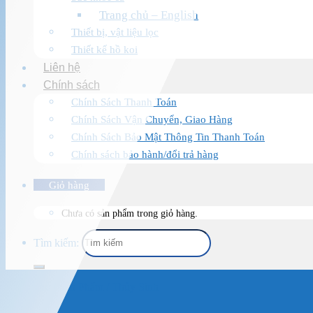
Trang chủ – English
Thiết bị, vật liệu lọc
Thiết kế hồ koi
Liên hệ
Chính sách
Chính Sách Thanh Toán
Chính Sách Vận Chuyển, Giao Hàng
Chính Sách Bảo Mật Thông Tin Thanh Toán
Chính sách bảo hành/đổi trả hàng
Giỏ hàng
Chưa có sản phẩm trong giỏ hàng.
Tìm kiếm:
Trang chủ
/
Sản Phẩm
/
Thủy Sinh