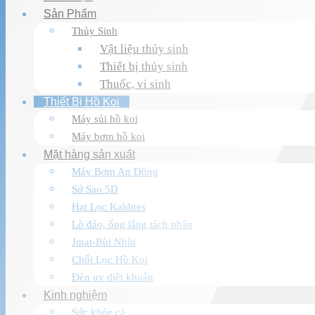
Sản Phẩm
Thủy Sinh
Vật liệu thủy sinh
Thiết bị thủy sinh
Thuốc, vi sinh
Thiết Bị Hồ Koi
Máy sủi hồ koi
Máy bơm hồ koi
Mặt hàng sản xuất
Máy Bơm An Đông
Sứ Sao 5D
Hạt Lọc Kaldnes
Lò đảo, ống lắng tách phân
Jmat-Bùi Nhùi
Chổi Lọc Hồ Koi
Đèn uv diệt khuẩn
Kinh nghiệm
Sức khỏe cá