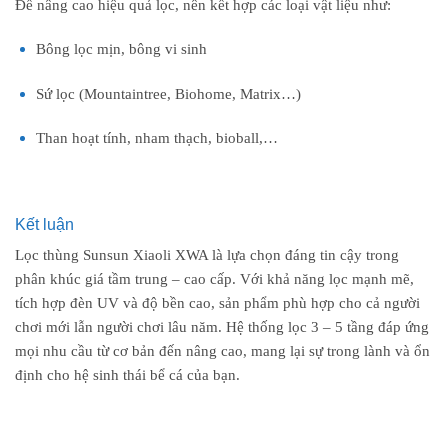
Để nâng cao hiệu quả lọc, nên kết hợp các loại vật liệu như:
Bông lọc mịn, bông vi sinh
Sứ lọc (Mountaintree, Biohome, Matrix…)
Than hoạt tính, nham thạch, bioball,…
Kết luận
Lọc thùng Sunsun Xiaoli XWA là lựa chọn đáng tin cậy trong
phân khúc giá tầm trung – cao cấp. Với khả năng lọc mạnh mẽ,
tích hợp đèn UV và độ bền cao, sản phẩm phù hợp cho cả người
chơi mới lẫn người chơi lâu năm. Hệ thống lọc 3 – 5 tầng đáp ứng
mọi nhu cầu từ cơ bản đến nâng cao, mang lại sự trong lành và ổn
định cho hệ sinh thái bể cá của bạn.