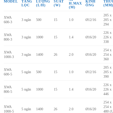
MODEL
TẦNG
LƯỢNG
SUẤT
KÍNH
THƯ
H.MAX
LỌC
(L/H)
(W)
ỐNG
(MM
(M)
205 x
XWA
3 ngăn
500
15
1.0
Ø12/16
205 x
600-3
294
226 x
XWA
3 ngăn
1000
15
1.4
Ø16/20
226 x
800-3
338
254 x
XWA
3 ngăn
1400
26
2.0
Ø16/20
254 x
1000-3
360
205 x
XWA
5 ngăn
500
15
1.0
Ø12/16
205 x
600-5
390
226 x
XWA
5 ngăn
1000
15
1.4
Ø16/20
226 x
800-5
446
254 x
XWA
254 x
5 ngăn
1400
26
2.0
Ø16/20
1000-5
480 (