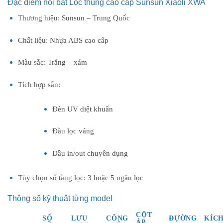
Đặc điểm nổi bật Lọc thùng cao cấp Sunsun Xiaoli XWA
Thương hiệu: Sunsun – Trung Quốc
Chất liệu: Nhựa ABS cao cấp
Màu sắc: Trắng – xám
Tích hợp sẵn:
Đèn UV diệt khuẩn
Đầu lọc váng
Đầu in/out chuyên dụng
Tùy chọn số tầng lọc: 3 hoặc 5 ngăn lọc
Thông số kỹ thuật từng model
CỘT
SỐ
LƯU
CÔNG
ĐƯỜNG
KÍC
ÁP