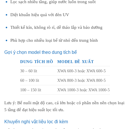
Lọc sạch nhiều tầng, giúp nước luôn trong suốt
Diệt khuẩn hiệu quả với đèn UV
Thiết kế kín, không rò rỉ, dễ tháo lắp và bảo dưỡng
Phù hợp cho nhiều loại bể từ nhỏ đến trung bình
Gợi ý chọn model theo dung tích bể
DUNG TÍCH HỒ
MODEL ĐỀ XUẤT
30 – 60 lít
XWA 600-3 hoặc XWA 600-5
60 – 100 lít
XWA 800-3 hoặc XWA 800-5
100 – 150 lít
XWA 1000-3 hoặc XWA 1000-5
Lưu ý: Bể nuôi mật độ cao, cá lớn hoặc có phân nền nên chọn loại
5 tầng để đạt hiệu suất lọc tối ưu.
Khuyến nghị vật liệu lọc đi kèm