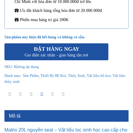
Chí Minh với hóa đơn từ 10.000.000đ trở lên.
Ưu đãi khách hàng tổng hóa đơn từ 20.000.000đ
Phiếu mua hàng trị giá 200K
Sản phẩm này hiện đã hết hàng và không có sẵn.
ĐẶT HÀNG NGAY
Gọi điện xác nhận - giao hàng tận nơi
SKU:
Không áp dụng
Danh mục:
Sản Phẩm
,
Thiết Bị Hồ Koi
,
Thủy Sinh
,
Vật liệu hồ koi
,
Vật liệu
thủy sinh
Mô tả
Matrix 20L nguyên seal – Vật liệu lọc sinh học cao cấp cho