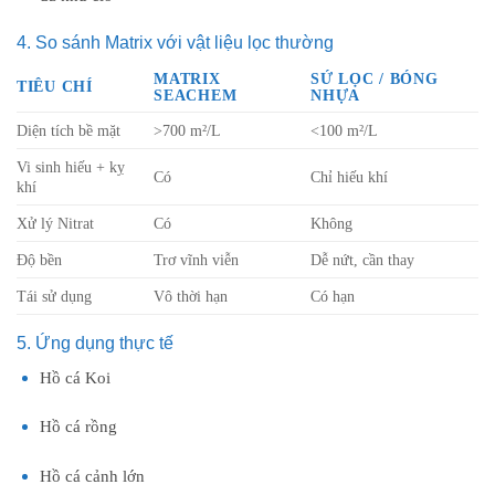
4. So sánh Matrix với vật liệu lọc thường
MATRIX
SỨ LỌC / BÓNG
TIÊU CHÍ
SEACHEM
NHỰA
Diện tích bề mặt
>700 m²/L
<100 m²/L
Vi sinh hiếu + kỵ
Có
Chỉ hiếu khí
khí
Xử lý Nitrat
Có
Không
Độ bền
Trơ vĩnh viễn
Dễ nứt, cần thay
Tái sử dụng
Vô thời hạn
Có hạn
5. Ứng dụng thực tế
Hồ cá Koi
Hồ cá rồng
Hồ cá cảnh lớn