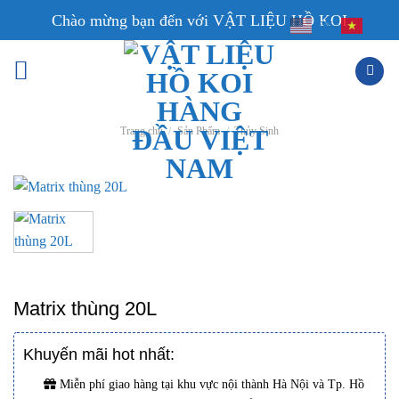
Skip
Chào mừng bạn đến với VẬT LIỆU HỒ KOI
EN
VI
to
content
Trang chủ
/
Sản Phẩm
/
Thủy Sinh
Matrix thùng 20L
Khuyến mãi hot nhất:
Miễn phí giao hàng tại khu vực nội thành Hà Nội và Tp. Hồ