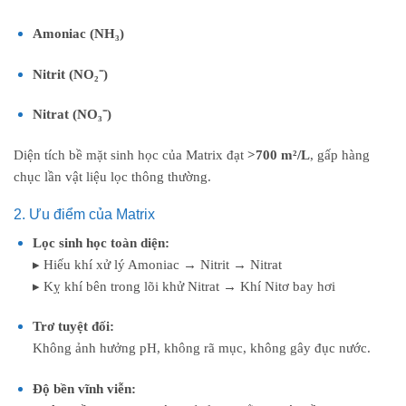
Amoniac (NH₃)
Nitrit (NO₂⁻)
Nitrat (NO₃⁻)
Diện tích bề mặt sinh học của Matrix đạt
>700 m²/L
, gấp hàng
chục lần vật liệu lọc thông thường.
2. Ưu điểm của Matrix
Lọc sinh học toàn diện:
▸ Hiếu khí xử lý Amoniac → Nitrit → Nitrat
▸ Kỵ khí bên trong lõi khử Nitrat → Khí Nitơ bay hơi
Trơ tuyệt đối:
Không ảnh hưởng pH, không rã mục, không gây đục nước.
Độ bền vĩnh viễn: