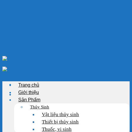
Skip to content
Chào mừng bạn đến với VẬT LIỆU HỒ KOI
Chuyên cung cấp thiết bị, vật liệu hồ cá
HOTLINE: 0989.682.794
Chào mừng bạn đến với VẬT LIỆU HỒ KOI
Trang chủ
Giới thiệu
Sản Phẩm
Thủy Sinh
Vật liệu thủy sinh
Thiết bị thủy sinh
Thuốc, vi sinh