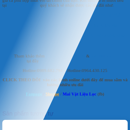
giá cả phù hợp nhất với tài chính của bạn. Khi mua sứ bi muối tiêu
tại
HD AQUASHOP
quý khách sẽ nhận được các ưu đãi như:
Sản phẩm đảm bảo là sản phẩm chính hãng, đạt chất
lượng chuẩn.
Khách hàng được kiểm tra sản phẩm trước khi giao
hàng.
Giao hàng nhanh chóng, linh hoạt cho các khách hàng
trên toàn quốc.
Thanh toán linh hoạt.
Tham khảo thêm
vật liệu lọc thủy sinh
&
vật liệu lọc
hồ koi
tại đây
Hotline:0989.682.794 – Hotline:0964.430.125
CLICK THEO DÕI vào các kênh online dưới đây để mua sắm và
hưởng nhiều ưu đãi
Fanpage
/
Shoppe
/
Mai Vật Liệu Lọc
(fb)
Sản phẩm tương tự