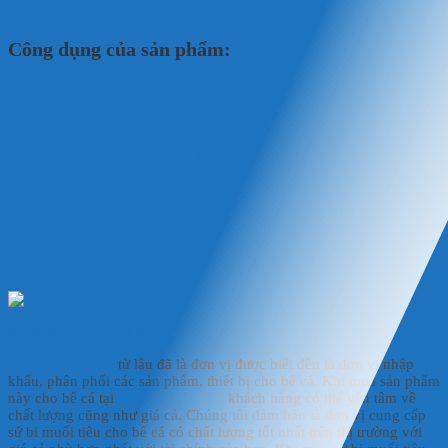
Công dụng của sản phẩm:
Tăng cường trao đổi chất và loại bỏ các loại bỏ các chất
độc tố
Loại bỏ kim loại nặng
Phân hủy mùn hữu cơ do cá thải ra
Bổ sung các loại khoáng vi chất cho nước
Hạn chế sự phát triển có của tảo và rêu hại trong nước
làm nơi chú ẩn rất tuyệt vời cho vi sinh
Là loại vật liệu lọc nước bể cá có tác dụng lọc tinh và
lọc thô thường được sử dụng ở các ngăn lọc thứ hai và
thứ 3 của bể lọc tràn hoặc các loại lọc khác sau khi
nước đã được lọc thô sơ bộ qua bông lọc.
NÊN MUA SỨ BI MUỐI TIÊU Ở ĐÂU?
HD AQUASHOP
từ lâu đã là đơn vị được biết đến là đơn vị nhập
khẩu, phân phối các sản phẩm, thiết bị cho bể cá. Khi mua sản phẩm
này cho bể cá tại
HD AQUASHOP
khách hàng có thể yên tâm về
chất lượng cũng như giá cả. Chúng tôi đảm bảo là đơn vị cung cấp
sứ bi muối tiêu cho bể cá có chất lượng tốt nhất trên thị trường với