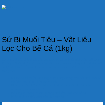
Sứ Bi Muối Tiêu – Vật Liệu
Lọc Cho Bể Cá (1kg)
Sứ bi muối tiêu
là loại vật liệu lọc nước bể cá cảnh rất phổ biến, với lượng
lỗ rỗng li ti rất nhiều nó cung cấp một lượng lớn nơi cư ngụ cho vi sinh vật
có lợi phát triển để phân hủy các chất thải có trong nước giúp nước luôn
trong sạch
Sứ lọc
có rất nhiều tác dụng như: Tăng cường trao đổi chất, loại bỏ
các kim loại nặng chứa trong nước
Phân giải các chất mùn hữu cơ, loại bỏ các chất khí độc như
amoniac , các muối NH4+ …..
Bổ sung vi lượng và các khoáng chất cần thiết cho bể cá
Kiểm soát sự phát triển của tảo trong bể cá…