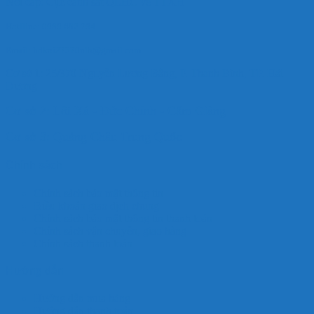
Nơi cấp: Cục cảnh sát QLHC về TTXH
Hotlline: 0989.682.794
Email: hdkoi27370nlb@gmail.com
Cơ sở 1: 25/370 Nguyễn Lương Bằng, P. Thanh Bình, TP. Hải
Dương
Cơ sở 2: Lôi Xá - Đức Chính - Cẩm Giàng
Cơ sở 3: Quảng Châu Trung Quốc
Chính sách
Chính sách bảo mật thông tin
Điều khoản giao dịch chung
Chính sách bảo mật thông tin thanh toán
Chính sách vận chuyển, giao hàng
Chính sách thanh toán
Hướng dẫn
Hướng dẫn mua hàng
Hướng dẫn thanh toán