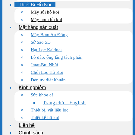
Thiết Bị Hồ Koi
Máy sủi hồ koi
Máy bơm hồ koi
Mặt hàng sản xuất
Máy Bơm An Đông
Sứ Sao 5D
Hạt Lọc Kaldnes
Lò đảo, ống lắng tách phân
Jmat-Bùi Nhùi
Chổi Lọc Hồ Koi
Đèn uv diệt khuẩn
Kinh nghiệm
Sức khỏe cá
Trang chủ – English
Thiết bị, vật liệu lọc
Thiết kế hồ koi
Liên hệ
Chính sách