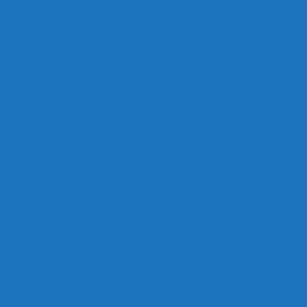
Hỗ trợ 24/7: 0989.682.794
Copyright 2024 © vatlieuhokoi.com Đơn vị sản xuất vật liệu hồ koi hàng đầu
Việt Nam
This site uses cookies to offer you a better browsing experience. By
browsing this website, you agree to our use of cookies.
Accept