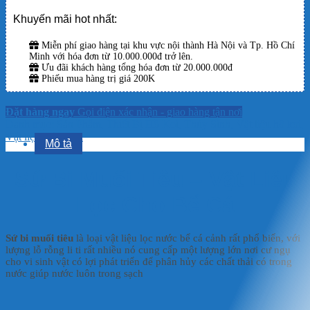
Khuyến mãi hot nhất:
Miễn phí giao hàng tại khu vực nội thành Hà Nội và Tp. Hồ Chí
Minh với hóa đơn từ 10.000.000đ trở lên.
Ưu đãi khách hàng tổng hóa đơn từ 20.000.000đ
Phiếu mua hàng trị giá 200K
Đặt hàng ngay
Gọi điện xác nhận - giao hàng tận nơi
Danh mục:
Sản Phẩm
,
Thiết Bị Hồ Koi
,
Thủy Sinh
,
Vật liệu hồ koi
,
Vật liệu thủy sinh
Mô tả
Sứ Bi Muối Tiêu – Vật Liệu
Lọc Cho Bể Cá
Sứ bi muối tiêu
là loại vật liệu lọc nước bể cá cảnh rất phổ biến, với
lượng lỗ rỗng li ti rất nhiều nó cung cấp một lượng lớn nơi cư ngụ
cho vi sinh vật có lợi phát triển để phân hủy các chất thải có trong
nước giúp nước luôn trong sạch