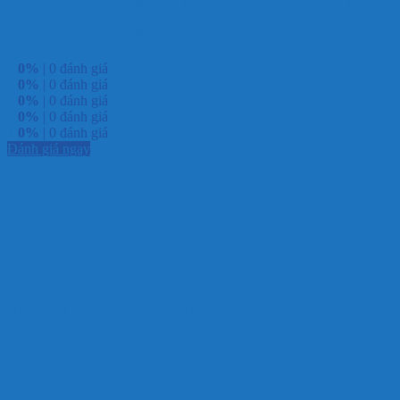
Đánh giá Sứ Bi Muối Tiêu – Vật Liệu Lọc
Cho Bể Cá (1kg)
5
0%
| 0 đánh giá
4
0%
| 0 đánh giá
3
0%
| 0 đánh giá
2
0%
| 0 đánh giá
1
0%
| 0 đánh giá
Đánh giá ngay
VẬT LIỆU LỌC HỒ CÁ HẢI DƯƠNG
HD AQUASHOP
HỘ KINH DOANH: MẠC THỊ MAI 2
MÃ SỐ THUẾ: 8487961269-001
Ngày cấp: 11/01/2023