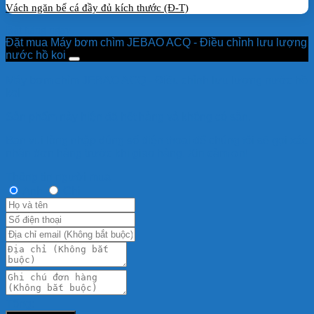
Vách ngăn bể cá đầy đủ kích thước (Đ-T)
Đặt hàng ngay
Đặt mua Máy bơm chìm JEBAO ACQ - Điều chỉnh lưu lượng
nước hồ koi
Máy bơm chìm JEBAO ACQ - Điều chỉnh lưu lượng nước hồ
koi
Sản phẩm này hiện đã hết hàng và không có sẵn.
Bạn vui lòng nhập đúng số điện thoại để chúng tôi sẽ gọi xác
nhận đơn hàng trước khi giao hàng. Xin cảm ơn!
Thông tin người mua
Anh
Chị
Tổng: