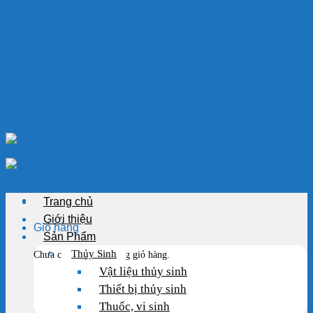
Skip to content
Chào mừng bạn đến với VẬT LIỆU HỒ KOI
Chuyên cung cấp thiết bị, vật liệu hồ cá
HOTLINE: 0989.682.794
Chào mừng bạn đến với VẬT LIỆU HỒ KOI
Trang chủ
Giới thiệu
Giỏ hàng
Sản Phẩm
Thủy Sinh
Chưa có sản phẩm trong giỏ hàng.
Vật liệu thủy sinh
Thiết bị thủy sinh
Thuốc, vi sinh