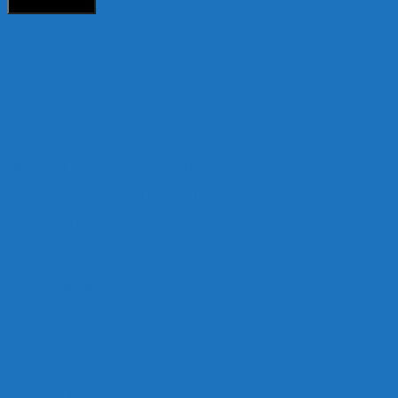
Đặt hàng ngay
VẬT LIỆU LỌC HỒ CÁ HẢI DƯƠNG
HD AQUASHOP
HỘ KINH DOANH: MẠC THỊ MAI 2
MÃ SỐ THUẾ: 8487961269-001
Ngày cấp: 11/01/2023
Nơi cấp: Cục cảnh sát QLHC về TTXH
Hotlline: 0989.682.794
Email: hdkoi27370nlb@gmail.com
Cơ sở 1: 25/370 Nguyễn Lương Bằng, P. Thanh Bình, TP. Hải
Dương
Cơ sở 2: Lôi Xá - Đức Chính - Cẩm Giàng