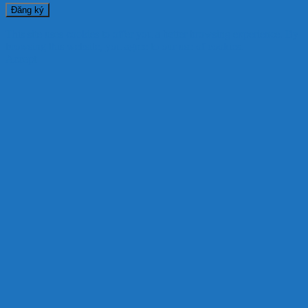
Đăng ký
This site uses cookies to offer you a better browsing experience. By
browsing this website, you agree to our use of cookies.
Accept