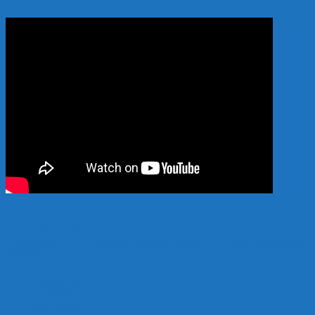
Hỗ trợ 24/7: 0989.682.794
Copyright 2024 © vatlieuhokoi.com Đơn vị sản xuất vật liệu hồ koi hàng đầu
Việt Nam
Trang chủ
Giới thiệu
Sản Phẩm