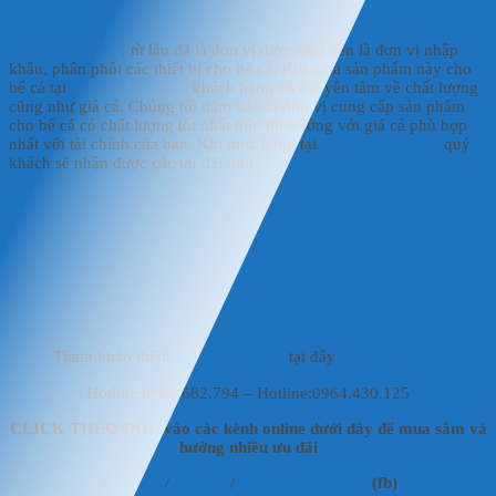
NÊN MUA MÁY BƠM CHÌM JEBAO ACQ
Ở ĐÂU?
HD AQUASHOP
từ lâu đã là đơn vị được biết đến là đơn vị nhập
khẩu, phân phối các thiết bị cho bể cá. Khi mua sản phẩm này cho
bể cá tại
HD AQUASHOP
khách hàng có thể yên tâm về chất lượng
cũng như giá cả. Chúng tôi đảm bảo là đơn vị cung cấp sản phẩm
cho bể cá có chất lượng tốt nhất trên thị trường với giá cả phù hợp
nhất với tài chính của bạn. Khi mua hàng tại
HD AQUASHOP
quý
khách sẽ nhận được các ưu đãi như:
Sản phẩm đảm bảo là sản phẩm chính hãng, đạt chất
lượng chuẩn.
Khách hàng được kiểm tra sản phẩm trước khi giao
hàng.
Giao hàng nhanh chóng, linh hoạt cho các khách hàng
trên toàn quốc.
Thanh toán linh hoạt.
Tham khảo thêm
Phụ kiện hồ koi
tại đây
Hotline:0989.682.794 – Hotline:0964.430.125
CLICK THEO DÕI vào các kênh online dưới đây để mua sắm và
hưởng nhiều ưu đãi
Fanpage
/
Shoppe
/
Mai Vật Liệu Lọc
(fb)