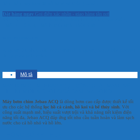
Sản phẩm này hiện đã hết hàng và không có sẵn.
Đặt hàng ngay
Gọi điện xác nhận - giao hàng tận nơi
SKU:
Không áp dụng
Danh mục:
Máy bơm hồ koi
,
Sản Phẩm
,
Thiết Bị Hồ Koi
,
Thiết bị thủy sinh
,
Thủy Sinh
MORE INFORMATION
Aliquam faucibus, odio nec commodo aliquam, neque felis placerat
dui, a porta ante lectus
Mô tả
MÁY BƠM CHÌM JEBAO ACQ – CÔNG SUẤT MẠNH MẼ,
TIẾT KIỆM ĐIỆN CHO HỒ CÁ CẢNH VÀ HỒ KOI
Máy bơm chìm Jebao ACQ
là dòng bơm cao cấp được thiết kế tối
ưu cho các hệ thống
lọc hồ cá cảnh, hồ koi và bể thủy sinh
. Với
công suất mạnh mẽ, hiệu suất vượt trội và khả năng tiết kiệm điện
năng tối đa, Jebao ACQ đáp ứng tốt nhu cầu tuần hoàn và làm sạch
nước cho cả hồ nhỏ và hồ lớn.
THÔNG SỐ KỸ THUẬT