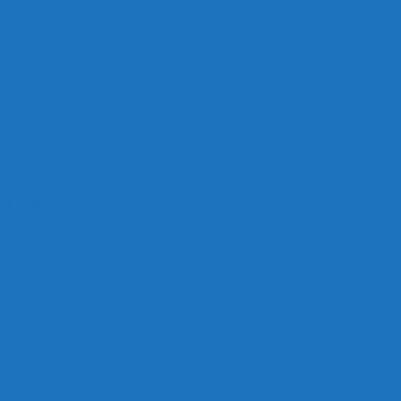
Cơ sở 3: Quảng Châu Trung Quốc
Chính sách
Chính sách bảo mật thông tin
Điều khoản giao dịch chung
Chính sách bảo mật thông tin thanh toán
Chính sách vận chuyển, giao hàng
Chính sách thanh toán
Hướng dẫn
Hướng dẫn mua hàng
Hướng dẫn thanh toán
Hướng dẫn giao nhận
Hình thức thanh toán:
Thanh toán khi nhận hàng
YOUTUBE