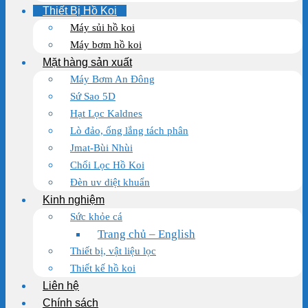
Thiết Bị Hồ Koi
Máy sủi hồ koi
Máy bơm hồ koi
Mặt hàng sản xuất
Máy Bơm An Đông
Sứ Sao 5D
Hạt Lọc Kaldnes
Lò đảo, ống lắng tách phân
Jmat-Bùi Nhùi
Chổi Lọc Hồ Koi
Đèn uv diệt khuẩn
Kinh nghiệm
Sức khỏe cá
Trang chủ – English
Thiết bị, vật liệu lọc
Thiết kế hồ koi
Liên hệ
Chính sách