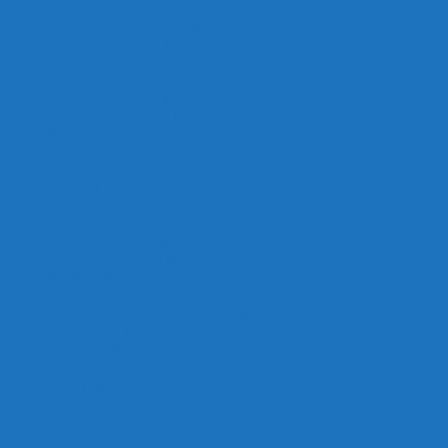
Thủy Sinh
Vật liệu thủy sinh
Thiết bị thủy sinh
Thuốc, vi sinh
Thiết Bị Hồ Koi
Máy sủi hồ koi
Máy bơm hồ koi
Mặt hàng sản xuất
Máy Bơm An Đông
Sứ Sao 5D
Hạt Lọc Kaldnes
Lò đảo, ống lắng tách phân
Jmat-Bùi Nhùi
Chổi Lọc Hồ Koi
Đèn uv diệt khuẩn
Kinh nghiệm
Sức khỏe cá
Trang chủ – English
Thiết bị, vật liệu lọc
Thiết kế hồ koi
Liên hệ
Chính sách
Chính Sách Thanh Toán
Chính Sách Vận Chuyển, Giao Hàng
Chính Sách Bảo Mật Thông Tin Thanh Toán