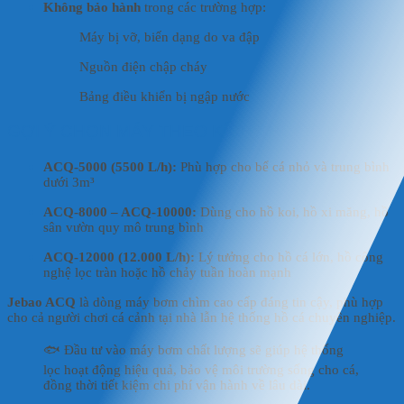
Không bảo hành
trong các trường hợp:
Máy bị vỡ, biến dạng do va đập
Nguồn điện chập cháy
Bảng điều khiển bị ngập nước
GỢI Ý CHỌN MÁY THEO KÍCH THƯỚC HỒ
ACQ-5000 (5500 L/h):
Phù hợp cho bể cá nhỏ và trung bình
dưới 3m³
ACQ-8000 – ACQ-10000:
Dùng cho hồ koi, hồ xi măng, hồ
sân vườn quy mô trung bình
ACQ-12000 (12.000 L/h):
Lý tưởng cho hồ cá lớn, hồ công
nghệ lọc tràn hoặc hồ chảy tuần hoàn mạnh
Jebao ACQ
là dòng máy bơm chìm cao cấp đáng tin cậy, phù hợp
cho cả người chơi cá cảnh tại nhà lẫn hệ thống hồ cá chuyên nghiệp.
🐟 Đầu tư vào máy bơm chất lượng sẽ giúp hệ thống
lọc hoạt động hiệu quả, bảo vệ môi trường sống cho cá,
đồng thời tiết kiệm chi phí vận hành về lâu dài.