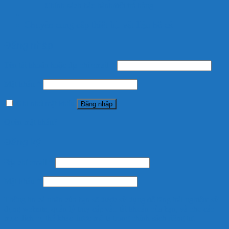
Chính sách bảo hành/đổi trả hàng
Chuyên cung cấp thiết bị, vật liệu hồ cá
Đăng nhập
Tên tài khoản hoặc địa chỉ email
*
Mật khẩu
*
Ghi nhớ mật khẩu
Đăng nhập
Quên mật khẩu?
Đăng ký
Địa chỉ email
*
Mật khẩu
*
Thông tin cá nhân của bạn sẽ được sử dụng để tăng trải nghiệm sử
dụng website, quản lý truy cập vào tài khoản của bạn, và cho các
mục đích cụ thể khác được mô tả trong
chính sách riêng tư
.