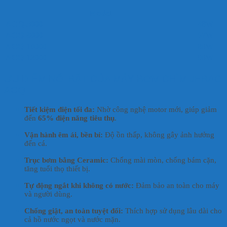
Model
ACQ-5000
48W
ACQ-8000
67W
ACQ-10000
80W
ACQ-12000
90W
ƯU ĐIỂM NỔI BẬT CỦA MÁY BƠM CHÌM JEBAO
ACQ
Tiết kiệm điện tối đa:
Nhờ công nghệ motor mới, giúp giảm
đến
65% điện năng tiêu thụ
.
Vận hành êm ái, bền bỉ:
Độ ồn thấp, không gây ảnh hưởng
đến cá.
Trục bơm bằng Ceramic:
Chống mài mòn, chống bám cặn,
tăng tuổi thọ thiết bị.
Tự động ngắt khi không có nước:
Đảm bảo an toàn cho máy
và người dùng.
Chống giật, an toàn tuyệt đối:
Thích hợp sử dụng lâu dài cho
cả hồ nước ngọt và nước mặn.