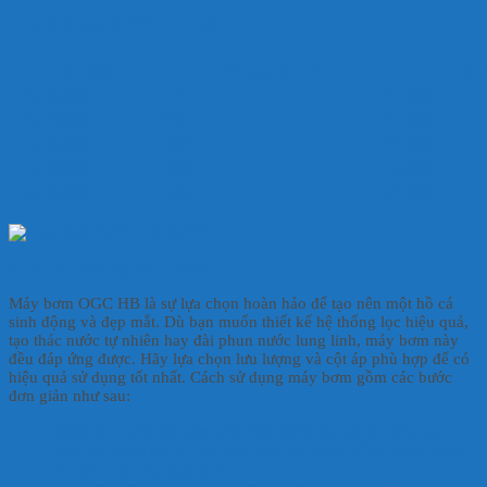
THÔNG SỐ KỸ THUẬT:
Model
Công suất (W)
Lưu 
HB-13000
75
13.000
HB-16000
90
16.000
HB-18000
105
18.000
HB-20000
150
20.000
HB-25000
200
25.000
Cách sử dụng máy bơm
Máy bơm OGC HB là sự lựa chọn hoàn hảo để tạo nên một hồ cá
sinh động và đẹp mắt. Dù bạn muốn thiết kế hệ thống lọc hiệu quả,
tạo thác nước tự nhiên hay đài phun nước lung linh, máy bơm này
đều đáp ứng được. Hãy lựa chọn lưu lượng và cột áp phù hợp để có
hiệu quả sử dụng tốt nhất. Cách sử dụng máy bơm gồm các bước
đơn giản như sau:
Bước 1: Trước khi cắm điện hãy kiểm tra nguồn điện bạn
đang sử dụng hoàn toàn phù hợp với thông số kỹ thuật được
ghi trên tem của máy bơm.