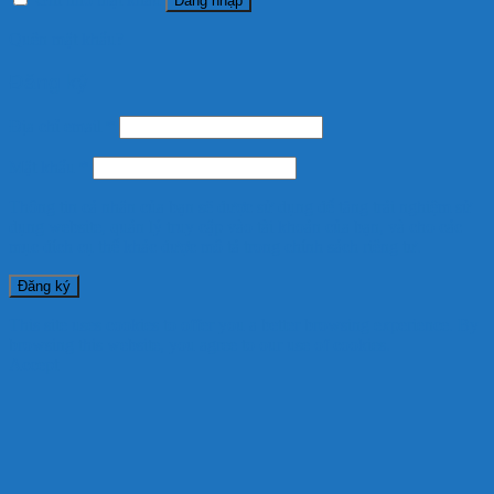
Đăng nhập
Quên mật khẩu?
Đăng ký
Địa chỉ email
*
Mật khẩu
*
Thông tin cá nhân của bạn sẽ được sử dụng để tăng trải nghiệm sử
dụng website, quản lý truy cập vào tài khoản của bạn, và cho các
mục đích cụ thể khác được mô tả trong
chính sách riêng tư
.
Đăng ký
This site uses cookies to offer you a better browsing experience. By
browsing this website, you agree to our use of cookies.
Accept