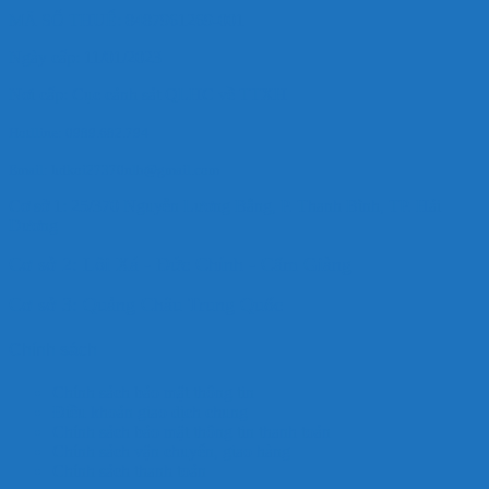
MÃ SỐ THUẾ: 8487961269-001
Ngày cấp: 11/01/2023
Nơi cấp: Cục cảnh sát QLHC về TTXH
Hotlline: 0989.682.794
Email: hdkoi27370nlb@gmail.com
Cơ sở 1: 25/370 Nguyễn Lương Bằng, P. Thanh Bình, TP. Hải
Dương
Cơ sở 2: Lôi Xá - Đức Chính - Cẩm Giàng
Cơ sở 3: Quảng Châu Trung Quốc
Chính sách
Chính sách bảo mật thông tin
Điều khoản giao dịch chung
Chính sách bảo mật thông tin thanh toán
Chính sách vận chuyển, giao hàng
Chính sách thanh toán