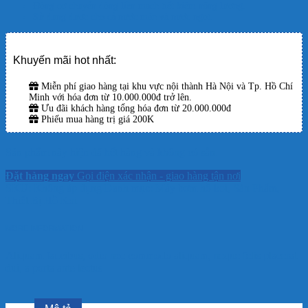
Động cơ chuyển động liền mạch tiết kiệm năng lượng.
Sử dụng được cho cả nước mặn và nước ngọt.
Khuyến mãi hot nhất:
Miễn phí giao hàng tại khu vực nội thành Hà Nội và Tp. Hồ Chí
Minh với hóa đơn từ 10.000.000đ trở lên.
Ưu đãi khách hàng tổng hóa đơn từ 20.000.000đ
Phiếu mua hàng trị giá 200K
Sản phẩm này hiện đã hết hàng và không có sẵn.
Đặt hàng ngay
Gọi điện xác nhận - giao hàng tận nơi
SKU:
Không áp dụng
Danh mục:
Máy bơm hồ koi
,
Sản Phẩm
,
Thiết Bị Hồ Koi
MORE INFORMATION
Aliquam faucibus, odio nec commodo aliquam, neque felis placerat
dui, a porta ante lectus