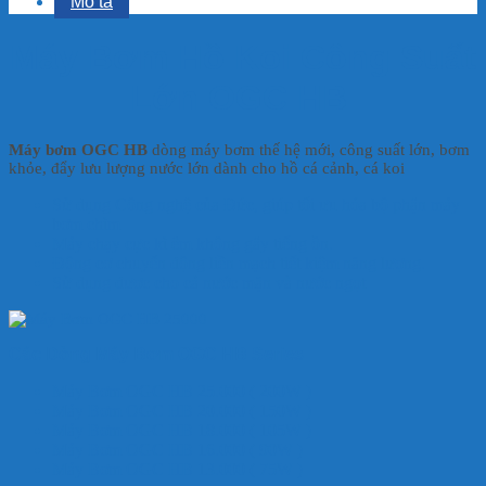
Mô tả
Máy Bơm Hồ Koi Công Suất
Lớn OGC HB
Máy bơm OGC HB
dòng máy bơm thế hệ mới, công suất lớn, bơm
khỏe, đẩy lưu lượng nước lớn dành cho hồ cá cảnh, cá koi
Sử dụng Công nghệ của Đức, giúp tối ưu hóa bộ phận máy
bơm chìm
Máy chạy cực kì êm không gây tiếng ồn.
Động cơ chuyển động liền mạch tiết kiệm năng lượng.
Sử dụng được cho cả nước mặn và nước ngọt
Các Dòng Máy Bơm OGC HB Series
Máy Bơm OGC HB 25.000 ( 200W )
Máy Bơm OGC HB 20.000 ( 150W )
Máy Bơm OGC HB 18.000 ( 105W )
Máy Bơm OGC HB 16.000 ( 90W )
Máy Bơm OGC HB 13.000 ( 75W )