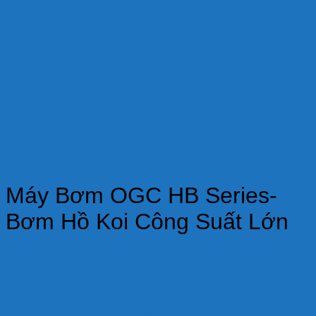
Máy Bơm OGC HB Series-
Bơm Hồ Koi Công Suất Lớn
Máy bơm OGC HB là
dòng máy bơm thế hệ mới, công suất lớn, bơm
khỏe, đẩy lưu lượng nước lớn dành cho hồ cá cảnh, cá koi
Sử dụng Công nghệ của Đức, giúp tối ưu hóa bộ phận máy bơm
chìm
Máy chạy cực kì êm không gây tiếng ồn.