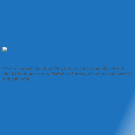
Bước 2: Máy bơm chỉ hoạt động hiệu quả khi được đặt trong
môi trường nước hoặc trong hệ thống có áp lực nước. Máy
không có khả năng hút nước từ xa hoặc từ vị trí thấp hơn máy
bơm. Máy bơm được trang bị van điều chỉnh lưu lượng cơ
giúp bạn dễ dàng tăng giảm lượng nước bơm ra.
Bước 3: Bật máy và sử dụng: Bật công tắc của máy bơm.
Kiểm tra xem máy bơm đã hoạt động chưa bằng cách quan
sát dòng nước chảy qua ống đẩy.
Cách vệ sinh:
Để máy bơm của bạn hoạt động bền bỉ và hiệu quả, việc vệ sinh
định kỳ là rất quan trọng. Dưới đây là hướng dẫn chi tiết các bước vệ
sinh máy bơm:
Bước 1: Trước khi tiến hành vệ sinh, hãy đảm bảo máy bơm
đã được ngắt khỏi nguồn điện hoàn toàn.
Bước 2: Vệ sinh các bộ phận: Đầu tiên dùng khăn lau sạch
bên ngoài thân máy, loại bỏ bụi bẩn và cặn bẩn bám vào.
Dùng bàn chải nhỏ để làm sạch các khe hở trên cánh quạt.
Tiếp đến rửa sạch ống hút và ống đẩy bằng nước sạch.
Bước 3: Kiểm tra và lắp ráp: Kiểm tra các gioăng cao su xem
có bị rách hoặc hỏng không. Nếu có, hãy thay thế bằng
gioăng mới. Sau khi đã vệ sinh sạch sẽ tất cả các bộ phận, hãy