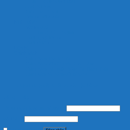
Lò đảo, ống lắng tách phân
Jmat-Bùi Nhùi
Chổi Lọc Hồ Koi
Đèn uv diệt khuẩn
Kinh nghiệm
Sức khỏe cá
Trang chủ – English
Thiết bị, vật liệu lọc
Thiết kế hồ koi
Liên hệ
Chính sách
Chính Sách Thanh Toán
Chính Sách Vận Chuyển, Giao Hàng
Chính Sách Bảo Mật Thông Tin Thanh Toán
Chính sách bảo hành/đổi trả hàng
Chuyên cung cấp thiết bị, vật liệu hồ cá
Đăng nhập
Tên tài khoản hoặc địa chỉ email
*
Mật khẩu
*
Ghi nhớ mật khẩu