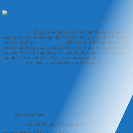
lắp ráp lại máy bơm theo đúng thứ tự ban đầu.
NÊN MUA MÁY BƠM OGC HB Ở ĐÂU?
HD AQUAFISH
từ lâu đã là đơn vị được biết đến là đơn vị nhập
khẩu, phân phối nhiều loại máy bơm cho bể cá. Khi mua sản phẩm
này cho bể cá tại
HD AQIAFISH
khách hàng có thể yên tâm về chất
lượng cũng như giá cả. Chúng tôi đảm bảo là đơn vị cung cấp máy
bơm cho bể cá có chất lượng tốt nhất trên thị trường với giá cả phù
hợp nhất với tài chính của bạn. Khi mua sản phẩm tại
HD
AQUAFISH
quý khách sẽ nhận được các ưu đãi như:
Sản phẩm đảm bảo là sản phẩm chính hãng, đạt chất
lượng chuẩn.
Khách hàng được kiểm tra sản phẩm trước khi giao
hàng.
Giao hàng nhanh chóng, linh hoạt cho các khách hàng
trên toàn quốc.
Thanh toán linh hoạt.
Tham khảo thêm
Máy bơm hồ koi
tại đây
Hotline:0989.682.794 – Hotline:0964.430.125