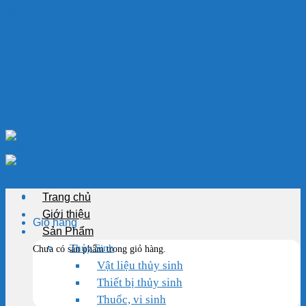
Skip to content
Chào mừng bạn đến với VẬT LIỆU HỒ KOI
Chuyên cung cấp thiết bị, vật liệu hồ cá
HOTLINE: 0989.682.794
Chào mừng bạn đến với VẬT LIỆU HỒ KOI
Trang chủ
Giới thiệu
Giỏ hàng
Sản Phẩm
Thủy Sinh
Chưa có sản phẩm trong giỏ hàng.
Vật liệu thủy sinh
Thiết bị thủy sinh
Thuốc, vi sinh