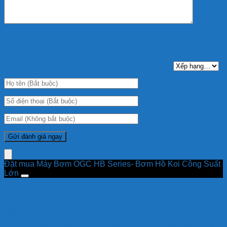
Gửi ảnh chụp thực tế
0 ký tự (tối thiểu 10)
+
Bạn cảm thấy sản phẩm như thế nào?(chọn sao nhé):
Đặt mua Máy Bơm OGC HB Series- Bơm Hồ Koi Công Suất
Lớn
Máy Bơm OGC HB Series- Bơm Hồ Koi Công Suất Lớn
Sản phẩm này hiện đã hết hàng và không có sẵn.
Bạn vui lòng nhập đúng số điện thoại để chúng tôi sẽ gọi xác