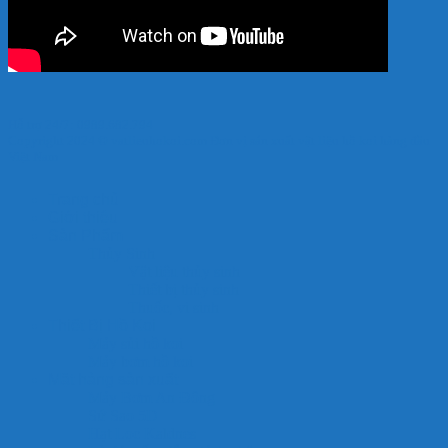
Hỗ trợ 24/7: 0989.682.794
Copyright 2024 © vatlieuhokoi.com Đơn vị sản xuất vật liệu hồ koi hàng đầu
Việt Nam
Trang chủ
Giới thiệu
Sản Phẩm
Thủy Sinh
Vật liệu thủy sinh
Thiết bị thủy sinh
Thuốc, vi sinh
Thiết Bị Hồ Koi
Máy sủi hồ koi
Máy bơm hồ koi
Mặt hàng sản xuất
Máy Bơm An Đông
Sứ Sao 5D
Hạt Lọc Kaldnes