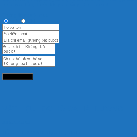
nhận đơn hàng trước khi giao hàng. Xin cảm ơn!
Thông tin người mua
Anh
Chị
Tổng:
Đặt hàng ngay
VẬT LIỆU LỌC HỒ CÁ HẢI DƯƠNG
HD AQUASHOP
HỘ KINH DOANH: MẠC THỊ MAI 2