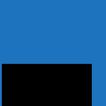
Hướng dẫn
Hướng dẫn mua hàng
Hướng dẫn thanh toán
Hướng dẫn giao nhận
Hình thức thanh toán:
Thanh toán khi nhận hàng
YOUTUBE