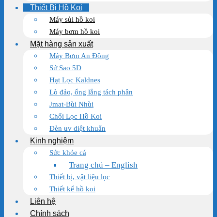
Thiết Bị Hồ Koi
Máy sủi hồ koi
Máy bơm hồ koi
Mặt hàng sản xuất
Máy Bơm An Đông
Sứ Sao 5D
Hạt Lọc Kaldnes
Lò đảo, ống lắng tách phân
Jmat-Bùi Nhùi
Chổi Lọc Hồ Koi
Đèn uv diệt khuẩn
Kinh nghiệm
Sức khỏe cá
Trang chủ – English
Thiết bị, vật liệu lọc
Thiết kế hồ koi
Liên hệ
Chính sách