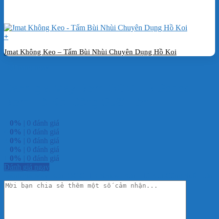
+
Jmat Không Keo – Tấm Bùi Nhùi Chuyên Dụng Hồ Koi
Đặt hàng ngay
Đánh giá Máy Bơm OGC HB Series-
Bơm Hồ Koi Công Suất Lớn
5
0%
| 0 đánh giá
4
0%
| 0 đánh giá
3
0%
| 0 đánh giá
2
0%
| 0 đánh giá
1
0%
| 0 đánh giá
Đánh giá ngay
Đánh giá Máy Bơm OGC HB Series- Bơm Hồ Koi Công Suất Lớn