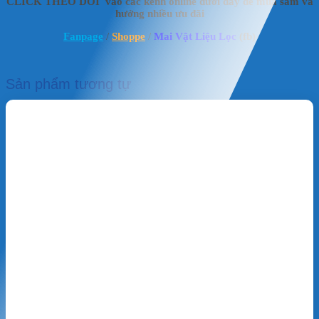
CLICK THEO DÕI vào các kênh online dưới đây để mua sắm và
hưởng nhiều ưu đãi
Fanpage
/
Shoppe
/
Mai Vật Liệu Lọc
(fb)
Sản phẩm tương tự