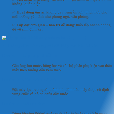
không lo tốn điện.
✅
Hoạt động êm ái
: không gây tiếng ồn lớn, thích hợp cho
môi trường yên tĩnh như phòng ngủ, văn phòng.
✅
Lắp đặt đơn giản – bảo trì dễ dàng
: tháo lắp nhanh chóng,
dễ vệ sinh định kỳ.
4. Hướng dẫn sử dụng chi tiết Máy lọc thác XP-06
Bước 1: Lắp ráp thiết bị
Gắn ống hút nước, bông lọc và các bộ phận phụ kiện vào thân
máy theo hướng dẫn kèm theo.
Bước 2: Gắn vào bể cá
Đặt máy lọc treo ngoài thành hồ, đảm bảo máy được cố định
vững chắc và hồ đã chứa đầy nước.
Bước 3: Mồi nước
Dùng khoảng 500ml nước sạch đổ vào buồng lọc bên trong