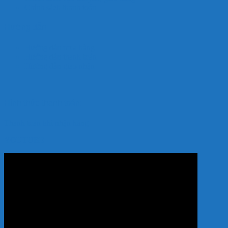
Chính sách thanh toán
Hướng dẫn
Hướng dẫn mua hàng
Hướng dẫn thanh toán
Hướng dẫn giao nhận
Hình thức thanh toán:
Thanh toán khi nhận hàng
YOUTUBE