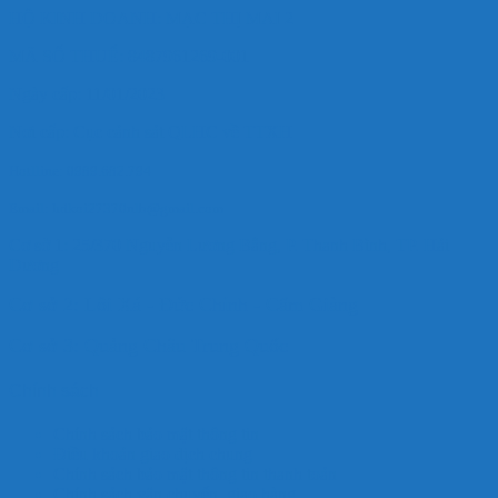
HỘ KINH DOANH: MẠC THỊ MAI 2
MÃ SỐ THUẾ: 8487961269-001
Ngày cấp: 11/01/2023
Nơi cấp: Cục cảnh sát QLHC về TTXH
Hotlline: 0989.682.794
Email: hdkoi27370nlb@gmail.com
Cơ sở 1: 25/370 Nguyễn Lương Bằng, P. Thanh Bình, TP. Hải
Dương
Cơ sở 2: Lôi Xá - Đức Chính - Cẩm Giàng
Cơ sở 3: Quảng Châu Trung Quốc
Chính sách
Chính sách bảo mật thông tin
Điều khoản giao dịch chung
Chính sách bảo mật thông tin thanh toán
Chính sách vận chuyển, giao hàng