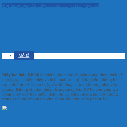
Đặt hàng ngay
Gọi điện xác nhận - giao hàng tận nơi
Danh mục:
Thiết bị thủy sinh
,
Thủy Sinh
MORE INFORMATION
Aliquam faucibus, odio nec commodo aliquam, neque felis placerat
dui, a porta ante lectus
Mô tả
Máy lọc thác XP-06 trong suốt có lọc váng hút mặt
Máy lọc thác XP-06
là thiết bị lọc nước chuyên dụng, được thiết kế
nhỏ gọn, tiết kiệm điện và hiệu quả cao – phù hợp cho những bể cá
cảnh nhỏ từ 20–35cm hoặc các hồ thủy sinh mini trong nhà, văn
phòng. Không chỉ đơn thuần là một máy lọc, XP-06 còn giúp tạo
dòng chảy oxy hóa nước, tích hợp lọc váng, mang lại môi trường
trong sạch và lành mạnh cho cá và cây thủy sinh phát triển.
1. Thông số kỹ thuật cơ bản Máy lọc thác XP-06