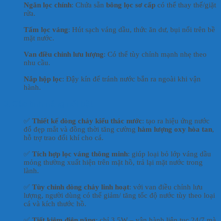
Ngăn lọc chính
: Chứa sẵn
bông lọc sơ cấp
có thể thay thế/giặt
rửa.
Tấm lọc váng
: Hút sạch váng dầu, thức ăn dư, bụi nổi trên bề
mặt nước.
Van điều chỉnh lưu lượng
: Có thể tùy chỉnh mạnh nhẹ theo
nhu cầu.
Nắp hộp lọc
: Đậy kín để tránh nước bắn ra ngoài khi vận
hành.
3. Các tính năng nổi bật
✅
Thiết kế dòng chảy kiểu thác nước
: tạo ra hiệu ứng nước
đổ đẹp mắt và đồng thời tăng cường
hàm lượng oxy hòa tan
,
hỗ trợ trao đổi khí cho cá.
✅
Tích hợp lọc váng thông minh
: giúp loại bỏ lớp váng dầu
mỏng thường xuất hiện trên mặt hồ, trả lại mặt nước trong
lành.
✅
Tùy chỉnh dòng chảy linh hoạt
: với van điều chỉnh lưu
lượng, người dùng có thể giảm/ tăng tốc độ nước tùy theo loại
cá và kích thước hồ.
✅
Tiết kiệm điện năng
: chỉ 3,5W – vận hành liên tục 24/7 mà