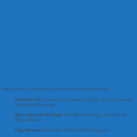
Thông số
Giá trị
Model
XP-06
Điện áp sử dụng
220V–240V
Công suất tiêu thụ
3.5W – tiết kiệm điện năng tối đa
Lưu lượng lọc
250 lít/giờ
Kích thước máy
85 x 83 x 225 mm
Đối tượng sử
Hồ cá nhỏ từ 20cm – 35cm
dụng
Nhựa trong suốt cao cấp, dễ quan sát và vệ
Chất liệu vỏ ngoài
sinh
2. Cấu tạo & phụ kiện đi kèm
Máy lọc thác XP-06 bao gồm các thành phần chính sau:
Thân máy lọc
: Làm từ nhựa trong suốt giúp dễ dàng quan sát
hoạt động bên trong.
Máy bơm mini tích hợp
: Gắn liền bên trong, công suất ổn
định và êm ái.
Ống hút nước
: Hút nước từ đáy hồ lên buồng lọc.