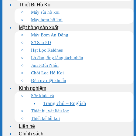
Thiết Bị Hồ Koi
Máy sủi hồ koi
Máy bơm hồ koi
Mặt hàng sản xuất
Máy Bơm An Đông
Sứ Sao 5D
Hạt Lọc Kaldnes
Lò đảo, ống lắng tách phân
Jmat-Bùi Nhùi
Chổi Lọc Hồ Koi
Đèn uv diệt khuẩn
Kinh nghiệm
Sức khỏe cá
Trang chủ – English
Thiết bị, vật liệu lọc
Thiết kế hồ koi
Liên hệ
Chính sách