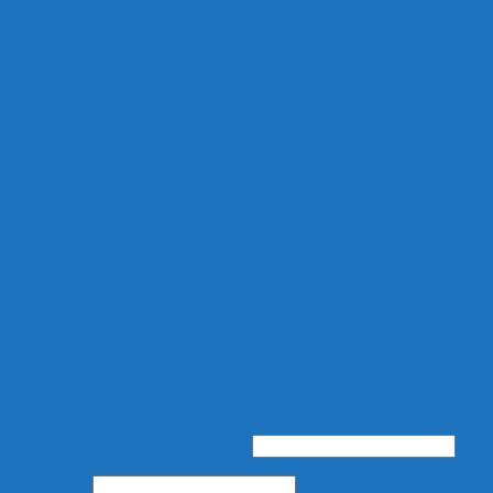
Hạt Lọc Kaldnes
Lò đảo, ống lắng tách phân
Jmat-Bùi Nhùi
Chổi Lọc Hồ Koi
Đèn uv diệt khuẩn
Kinh nghiệm
Sức khỏe cá
Trang chủ – English
Thiết bị, vật liệu lọc
Thiết kế hồ koi
Liên hệ
Chính sách
Chính Sách Thanh Toán
Chính Sách Vận Chuyển, Giao Hàng
Chính Sách Bảo Mật Thông Tin Thanh Toán
Chính sách bảo hành/đổi trả hàng
Chuyên cung cấp thiết bị, vật liệu hồ cá
Đăng nhập
Tên tài khoản hoặc địa chỉ email
*
Mật khẩu
*