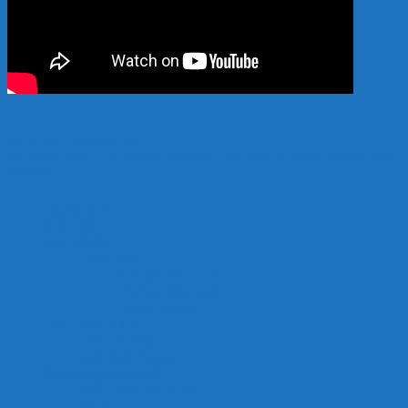
Hỗ trợ 24/7: 0989.682.794
Copyright 2024 © vatlieuhokoi.com Đơn vị sản xuất vật liệu hồ koi hàng đầu
Việt Nam
Trang chủ
Giới thiệu
Sản Phẩm
Thủy Sinh
Vật liệu thủy sinh
Thiết bị thủy sinh
Thuốc, vi sinh
Thiết Bị Hồ Koi
Máy sủi hồ koi
Máy bơm hồ koi
Mặt hàng sản xuất
Máy Bơm An Đông
Sứ Sao 5D