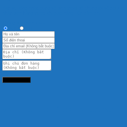
Bạn vui lòng nhập đúng số điện thoại để chúng tôi sẽ gọi xác
nhận đơn hàng trước khi giao hàng. Xin cảm ơn!
Thông tin người mua
Anh
Chị
Tổng:
Đặt hàng ngay
VẬT LIỆU LỌC HỒ CÁ HẢI DƯƠNG
HD AQUASHOP