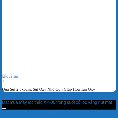
+
Quả Sủi 2,5x5cm, Sủi Oxy Nhỏ Gọn Giúp Hòa Tan Oxy
Đặt hàng ngay
Đặt mua Máy lọc thác XP-06 trong suốt có lọc váng hút mặt
Máy lọc thác XP-06 trong suốt có lọc váng hút mặt