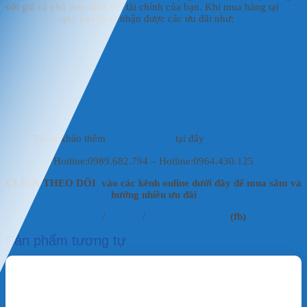
với giá cả phù hợp nhất với tài chính của bạn. Khi mua hàng tại
HD
AQUAFISH
quý khách sẽ nhận được các ưu đãi như:
Sản phẩm đảm bảo là sản phẩm chính hãng, đạt chất
lượng chuẩn.
Khách hàng được kiểm tra sản phẩm trước khi giao
hàng.
Giao hàng nhanh chóng, linh hoạt cho các khách hàng
trên toàn quốc.
Thanh toán linh hoạt.
Tham khảo thêm
Máy sủi hồ koi
tại đây
Hotline:0989.682.794 – Hotline:0964.430.125
CLICK THEO DÕI vào các kênh online dưới đây để mua sắm và
hưởng nhiều ưu đãi
Fanpage
/
Shoppe
/
Mai Vật Liệu Lọc
(fb)
Sản phẩm tương tự