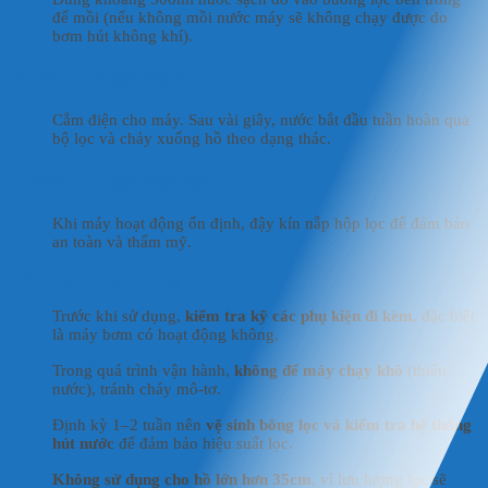
để mồi (nếu không mồi nước máy sẽ không chạy được do
bơm hút không khí).
Bước 4: Cấp điện
Cắm điện cho máy. Sau vài giây, nước bắt đầu tuần hoàn qua
bộ lọc và chảy xuống hồ theo dạng thác.
Bước 5: Đậy nắp lọc
Khi máy hoạt động ổn định, đậy kín nắp hộp lọc để đảm bảo
an toàn và thẩm mỹ.
5. Lưu ý khi sử dụng
Trước khi sử dụng,
kiểm tra kỹ các phụ kiện đi kèm
, đặc biệt
là máy bơm có hoạt động không.
Trong quá trình vận hành,
không để máy chạy khô
(thiếu
nước), tránh cháy mô-tơ.
Định kỳ 1–2 tuần nên
vệ sinh bông lọc và kiểm tra hệ thống
hút nước
để đảm bảo hiệu suất lọc.
Không sử dụng cho hồ lớn hơn 35cm
, vì lưu lượng lọc sẽ