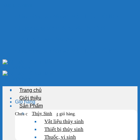
Skip to content
Chào mừng bạn đến với VẬT LIỆU HỒ KOI
Chuyên cung cấp thiết bị, vật liệu hồ cá
HOTLINE: 0989.682.794
Chào mừng bạn đến với VẬT LIỆU HỒ KOI
Trang chủ
Giới thiệu
Giỏ hàng
Sản Phẩm
Thủy Sinh
Chưa có sản phẩm trong giỏ hàng.
Vật liệu thủy sinh
Thiết bị thủy sinh
Thuốc, vi sinh