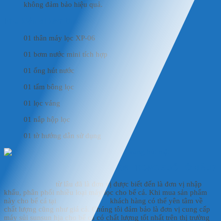
không đảm bảo hiệu quả.
Phụ kiện đi kèm theo máy
01 thân máy lọc XP-06
01 bơm nước mini tích hợp
01 ống hút nước
01 tấm bông lọc
01 lọc váng
01 nắp hộp lọc
01 tờ hướng dẫn sử dụng
NÊN MUA MÁY LỌC THÁC XP-06 TRONG SUỐT Ở ĐÂU?
HD AQUAFISH
từ lâu đã là đơn vị được biết đến là đơn vị nhập
khẩu, phân phối nhiều loại máy lọc cho bể cá. Khi mua sản phẩm
này cho bể cá tại
HD AQUAFISH
khách hàng có thể yên tâm về
chất lượng cũng như giá cả. Chúng tôi đảm bảo là đơn vị cung cấp
máy sủi sunsun hja cho bể cá có chất lượng tốt nhất trên thị trường