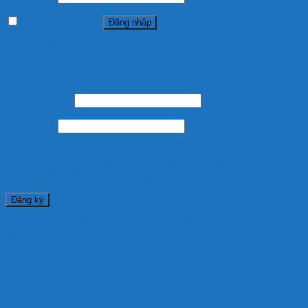
Ghi nhớ mật khẩu
Đăng nhập
Quên mật khẩu?
Đăng ký
Địa chỉ email
*
Mật khẩu
*
Thông tin cá nhân của bạn sẽ được sử dụng để tăng trải nghiệm sử
dụng website, quản lý truy cập vào tài khoản của bạn, và cho các
mục đích cụ thể khác được mô tả trong
chính sách riêng tư
.
Đăng ký
This site uses cookies to offer you a better browsing experience. By
browsing this website, you agree to our use of cookies.
Accept