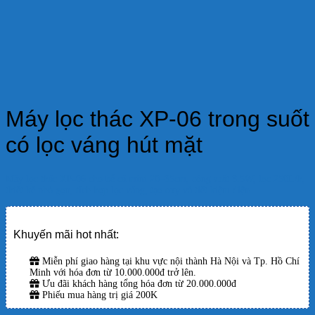
Máy lọc thác XP-06 trong suốt
có lọc váng hút mặt
Máy lọc thác XP-06 cho bể cá mini 20–35cm, công suất 3.5W, lọc 250L/h,
thiết kế nhỏ gọn, tích hợp lọc váng, tạo oxy và tiết kiệm điện.
Khuyến mãi hot nhất:
Miễn phí giao hàng tại khu vực nội thành Hà Nội và Tp. Hồ Chí
Minh với hóa đơn từ 10.000.000đ trở lên.
Ưu đãi khách hàng tổng hóa đơn từ 20.000.000đ
Phiếu mua hàng trị giá 200K