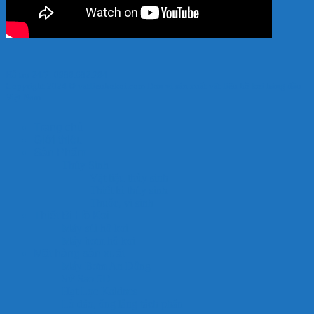
Hỗ trợ 24/7: 0989.682.794
Copyright 2024 © vatlieuhokoi.com Đơn vị sản xuất vật liệu hồ koi hàng đầu
Việt Nam
Trang chủ
Giới thiệu
Sản Phẩm
Thủy Sinh
Vật liệu thủy sinh
Thiết bị thủy sinh
Thuốc, vi sinh
Thiết Bị Hồ Koi
Máy sủi hồ koi
Máy bơm hồ koi
Mặt hàng sản xuất
Máy Bơm An Đông
Sứ Sao 5D
Hạt Lọc Kaldnes
Lò đảo, ống lắng tách phân