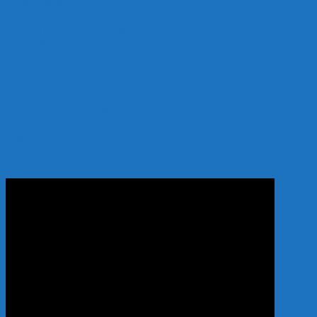
Hướng dẫn
Hướng dẫn mua hàng
Hướng dẫn thanh toán
Hướng dẫn giao nhận
Hình thức thanh toán:
Thanh toán khi nhận hàng
YOUTUBE