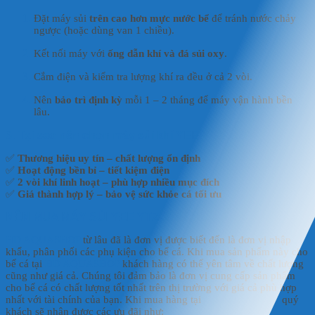
Đặt máy sủi
trên cao hơn mực nước bể
để tránh nước chảy
ngược (hoặc dùng van 1 chiều).
Kết nối máy với
ống dẫn khí và đá sủi oxy
.
Cắm điện và kiểm tra lượng khí ra đều ở cả 2 vòi.
Nên
bảo trì định kỳ
mỗi 1 – 2 tháng để máy vận hành bền
lâu.
6. Tại sao nên chọn máy sủi khí YEE YTZ-318?
✅
Thương hiệu uy tín – chất lượng ổn định
✅
Hoạt động bền bỉ – tiết kiệm điện
✅
2 vòi khí linh hoạt – phù hợp nhiều mục đích
✅
Giá thành hợp lý – bảo vệ sức khỏe cá tối ưu
NÊN MUA MÁY SỦI YEE YTZ-318 Ở ĐÂU?
HD AQUASHOP
từ lâu đã là đơn vị được biết đến là đơn vị nhập
khẩu, phân phối các phụ kiện cho bể cá. Khi mua sản phẩm này cho
bể cá tại
HD AQUASHOP
khách hàng có thể yên tâm về chất lượng
cũng như giá cả. Chúng tôi đảm bảo là đơn vị cung cấp sản phẩm
cho bể cá có chất lượng tốt nhất trên thị trường với giá cả phù hợp
nhất với tài chính của bạn. Khi mua hàng tại
HD AQUASHOP
quý
khách sẽ nhận được các ưu đãi như: