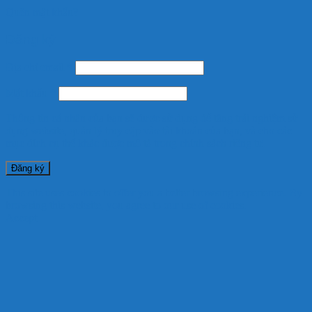
Quên mật khẩu?
Đăng ký
Địa chỉ email
*
Mật khẩu
*
Thông tin cá nhân của bạn sẽ được sử dụng để tăng trải nghiệm sử
dụng website, quản lý truy cập vào tài khoản của bạn, và cho các
mục đích cụ thể khác được mô tả trong
chính sách riêng tư
.
Đăng ký
This site uses cookies to offer you a better browsing experience. By
browsing this website, you agree to our use of cookies.
Accept