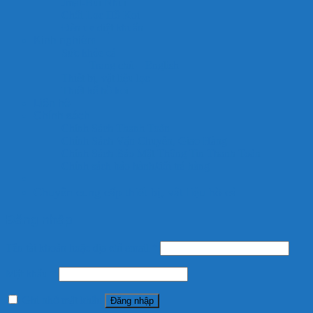
Jmat-Bùi Nhùi
Chổi Lọc Hồ Koi
Đèn uv diệt khuẩn
Kinh nghiệm
Sức khỏe cá
Trang chủ – English
Thiết bị, vật liệu lọc
Thiết kế hồ koi
Liên hệ
Chính sách
Chính Sách Thanh Toán
Chính Sách Vận Chuyển, Giao Hàng
Chính Sách Bảo Mật Thông Tin Thanh Toán
Chính sách bảo hành/đổi trả hàng
Chuyên cung cấp thiết bị, vật liệu hồ cá
Đăng nhập
Tên tài khoản hoặc địa chỉ email
*
Mật khẩu
*
Ghi nhớ mật khẩu
Đăng nhập