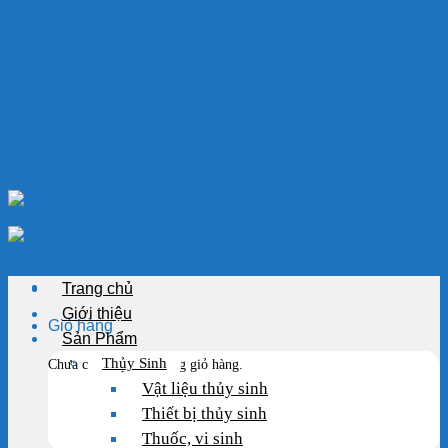
Skip to content
Chào mừng bạn đến với VẬT LIỆU HỒ KOI
Chuyên cung cấp thiết bị, vật liệu hồ cá
HOTLINE: 0989.682.794
Chào mừng bạn đến với VẬT LIỆU HỒ KOI
Trang chủ
Giới thiệu
Giỏ hàng
Sản Phẩm
Thủy Sinh
Chưa có sản phẩm trong giỏ hàng.
Vật liệu thủy sinh
Thiết bị thủy sinh
Thuốc, vi sinh