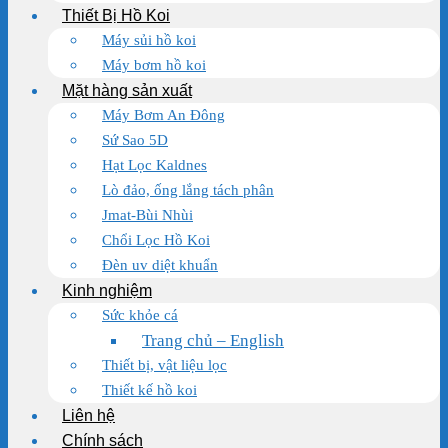
Thiết Bị Hồ Koi
Máy sủi hồ koi
Máy bơm hồ koi
Mặt hàng sản xuất
Máy Bơm An Đông
Sứ Sao 5D
Hạt Lọc Kaldnes
Lò đảo, ống lắng tách phân
Jmat-Bùi Nhùi
Chổi Lọc Hồ Koi
Đèn uv diệt khuẩn
Kinh nghiệm
Sức khỏe cá
Trang chủ – English
Thiết bị, vật liệu lọc
Thiết kế hồ koi
Liên hệ
Chính sách