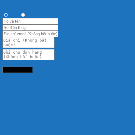
Thông tin người mua
Anh
Chị
Tổng:
Đặt hàng ngay
VẬT LIỆU LỌC HỒ CÁ HẢI DƯƠNG
HD AQUASHOP
HỘ KINH DOANH: MẠC THỊ MAI 2