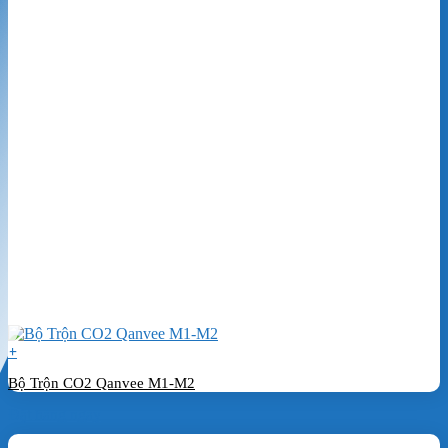
+
Bộ Trộn CO2 Qanvee M1-M2
Đặt hàng ngay