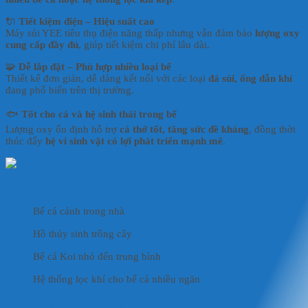
🔌
Tiết kiệm điện – Hiệu suất cao
Máy sủi YEE tiêu thụ điện năng thấp nhưng vẫn đảm bảo
lượng oxy
cung cấp đầy đủ
, giúp tiết kiệm chi phí lâu dài.
🧩
Dễ lắp đặt – Phù hợp nhiều loại bể
Thiết kế đơn giản, dễ dàng kết nối với các loại
đá sủi, ống dẫn khí
đang phổ biến trên thị trường.
🐟
Tốt cho cá và hệ sinh thái trong bể
Lượng oxy ổn định hỗ trợ
cá thở tốt, tăng sức đề kháng
, đồng thời
thúc đẩy
hệ vi sinh vật có lợi phát triển mạnh mẽ
.
4. Ứng dụng của máy sủi YEE YTZ-318
Bể cá cảnh trong nhà
Hồ thủy sinh trồng cây
Bể cá Koi nhỏ đến trung bình
Hệ thống lọc khí cho bể cá nhiều ngăn
5. Hướng dẫn sử dụng đúng cách