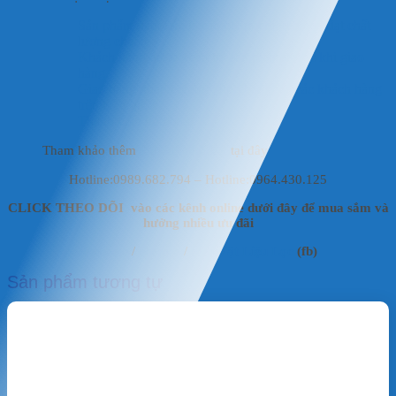
Sản phẩm đảm bảo là sản phẩm chính hãng, đạt chất
lượng chuẩn.
Khách hàng được kiểm tra sản phẩm trước khi giao
hàng.
Giao hàng nhanh chóng, linh hoạt cho các khách hàng
trên toàn quốc.
Thanh toán linh hoạt.
Tham khảo thêm
Phụ kiện hồ koi
tại đây
Hotline:0989.682.794 – Hotline:0964.430.125
CLICK THEO DÕI vào các kênh online dưới đây để mua sắm và
hưởng nhiều ưu đãi
Fanpage
/
Shoppe
/
Mai Vật Liệu Lọc
(fb)
Sản phẩm tương tự