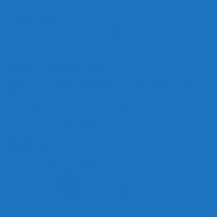
MÃ SỐ THUẾ: 8487961269-001
Ngày cấp: 11/01/2023
Nơi cấp: Cục cảnh sát QLHC về TTXH
Hotlline: 0989.682.794
Email: hdkoi27370nlb@gmail.com
Cơ sở 1: 25/370 Nguyễn Lương Bằng, P. Thanh Bình, TP. Hải
Dương
Cơ sở 2: Lôi Xá - Đức Chính - Cẩm Giàng
Cơ sở 3: Quảng Châu Trung Quốc
Chính sách
Chính sách bảo mật thông tin
Điều khoản giao dịch chung
Chính sách bảo mật thông tin thanh toán
Chính sách vận chuyển, giao hàng
Chính sách thanh toán