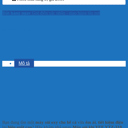
Đặt hàng ngay
Gọi điện xác nhận - giao hàng tận nơi
Danh mục:
Sản Phẩm
,
Thiết bị thủy sinh
,
Thủy Sinh
MORE INFORMATION
Aliquam faucibus, odio nec commodo aliquam, neque felis placerat
dui, a porta ante lectus
Mô tả
Máy Sủi Bể Cá YEE YTZ-318
– 2 Vòi Siêu Êm, Siêu Bền,
Tiết Kiệm Điện
1. Giới thiệu sản phẩm
Bạn đang tìm một
máy sủi oxy cho bể cá
vừa
êm ái
,
tiết kiệm điện
lại
hiệu suất cao
? Hãy khám phá ngay
Máy sủi khí YEE YTZ-318
,