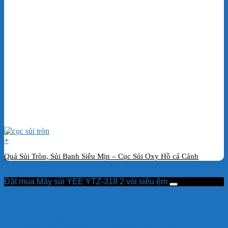
+
Quả Sủi Tròn, Sủi Banh Siêu Mịn – Cục Sủi Oxy Hồ cá Cảnh
Đặt hàng ngay
Đặt mua Máy sủi YEE YTZ-318 2 vòi siêu êm
Máy sủi YEE YTZ-318 2 vòi siêu êm
Bạn vui lòng nhập đúng số điện thoại để chúng tôi sẽ gọi xác
nhận đơn hàng trước khi giao hàng. Xin cảm ơn!