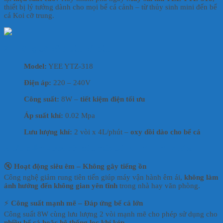
thiết bị lý tưởng dành cho mọi bể cá cảnh – từ thủy sinh mini đến bể
cá Koi cỡ trung.
2. Thông số kỹ thuật nổi bật
Model:
YEE YTZ-318
Điện áp:
220 – 240V
Công suất:
8W –
tiết kiệm điện tối ưu
Áp suất khí:
0.02 Mpa
Lưu lượng khí:
2 vòi x 4L/phút –
oxy dồi dào cho bể cá
3. Ưu điểm vượt trội của máy sủi khí YEE YTZ-318
🔇
Hoạt động siêu êm – Không gây tiếng ồn
Công nghệ giảm rung tiên tiến giúp máy vận hành êm ái,
không làm
ảnh hưởng đến không gian yên tĩnh
trong nhà hay văn phòng.
⚡
Công suất mạnh mẽ – Đáp ứng bể cá lớn
Công suất 8W cùng lưu lượng 2 vòi mạnh mẽ cho phép sử dụng cho
nhiều bể cá hoặc hệ thống lọc khí kép
.