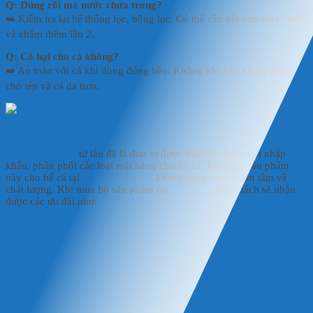
Q: Dùng rồi mà nước chưa trong?
➡️ Kiểm tra lại hệ thống lọc, bông lọc. Có thể cần kết hợp thay nước
và châm thêm lần 2.
Q: Có hại cho cá không?
➡️ An toàn với cá khi dùng đúng liều. Không khuyến khích dùng
cho tép và cá da trơn.
NÊN MUA MULTIBIO CLEAR WATER Ở ĐÂU?
HD AQUAFISH
từ lâu đã là đơn vị được biết đến là đơn vị nhập
khẩu, phân phối các loại mặt hàng cho bể cá. Khi mua sản phẩm
này cho bể cá tại
HD AQUAFISH
khách hàng có thể yên tâm về
chất lượng. Khi mua bộ sản phẩm tại
HD FISH
quý khách sẽ nhận
được các ưu đãi như:
Sản phẩm đảm bảo là sản phẩm chính hãng, đạt chất
lượng chuẩn.
Khách hàng được kiểm tra sản phẩm trước khi giao
hàng.
Giao hàng nhanh chóng, linh hoạt cho các khách hàng
trên toàn quốc.
Thanh toán linh hoạt.