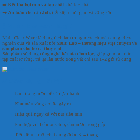
➡️
Kết tủa bụi mịn và tạp chất
khó lọc nhất
➡️
An toàn cho cá cảnh
, tiết kiệm thời gian và công sức
🧪
Multi Clear Water là gì?
Multi Clear Water là dung dịch làm trong nước chuyên dụng, được
nghiên cứu và sản xuất bởi
Multi Lab – thương hiệu Việt chuyên về
sản phẩm cho hồ cá thủy sinh
.
Sản phẩm sử dụng công nghệ
kết tủa chọn lọc
, giúp gom bụi mịn,
tạp chất lơ lửng, trả lại làn nước trong vắt chỉ sau 1–2 giờ sử dụng.
✅
Công dụng nổi bật
Làm trong nước bể cá cực nhanh
Khử màu vàng do lũa gây ra
Hiệu quả ngay cả với bụi siêu mịn
Phù hợp với bể mới setup, cần nước trong gấp
Tiết kiệm – mỗi chai dùng được 3–4 tháng