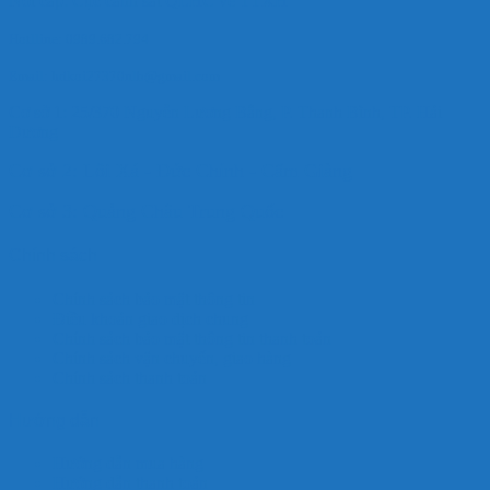
Nơi cấp: Cục cảnh sát QLHC về TTXH
Hotlline: 0989.682.794
Email: hdkoi27370nlb@gmail.com
Cơ sở 1: 25/370 Nguyễn Lương Bằng, P. Thanh Bình, TP. Hải
Dương
Cơ sở 2: Lôi Xá - Đức Chính - Cẩm Giàng
Cơ sở 3: Quảng Châu Trung Quốc
Chính sách
Chính sách bảo mật thông tin
Điều khoản giao dịch chung
Chính sách bảo mật thông tin thanh toán
Chính sách vận chuyển, giao hàng
Chính sách thanh toán
Hướng dẫn
Hướng dẫn mua hàng
Hướng dẫn thanh toán