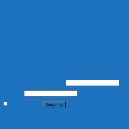
Sức khỏe cá
Trang chủ – English
Thiết bị, vật liệu lọc
Thiết kế hồ koi
Liên hệ
Chính sách
Chính Sách Thanh Toán
Chính Sách Vận Chuyển, Giao Hàng
Chính Sách Bảo Mật Thông Tin Thanh Toán
Chính sách bảo hành/đổi trả hàng
Chuyên cung cấp thiết bị, vật liệu hồ cá
Đăng nhập
Tên tài khoản hoặc địa chỉ email
*
Mật khẩu
*
Ghi nhớ mật khẩu
Đăng nhập
Quên mật khẩu?
Đăng ký