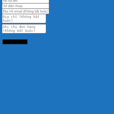
Tổng:
Đặt hàng ngay
VẬT LIỆU LỌC HỒ CÁ HẢI DƯƠNG
HD AQUASHOP
HỘ KINH DOANH: MẠC THỊ MAI 2
MÃ SỐ THUẾ: 8487961269-001
Ngày cấp: 11/01/2023