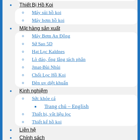
Thiết Bị Hồ Koi
Máy sủi hồ koi
Máy bơm hồ koi
Mặt hàng sản xuất
Máy Bơm An Đông
Sứ Sao 5D
Hạt Lọc Kaldnes
Lò đảo, ống lắng tách phân
Jmat-Bùi Nhùi
Chổi Lọc Hồ Koi
Đèn uv diệt khuẩn
Kinh nghiệm
Sức khỏe cá
Trang chủ – English
Thiết bị, vật liệu lọc
Thiết kế hồ koi
Liên hệ
Chính sách