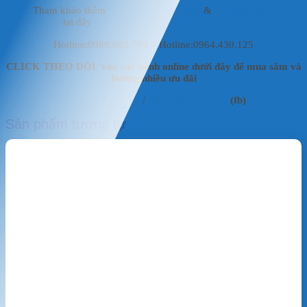
Tham khảo thêm
vật liệu lọc thủy sinh
&
vật liệu lọc
hồ koi
tại đây
Hotline:0989.682.794 – Hotline:0964.430.125
CLICK THEO DÕI vào các kênh online dưới đây để mua sắm và
hưởng nhiều ưu đãi
Fanpage
/
Shoppe
/
Mai Vật Liệu Lọc
(fb)
Sản phẩm tương tự