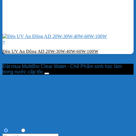
+
Đèn UV An Đông AD 20W-30W-40W-60W-100W
Đặt hàng ngay
Đặt mua MultiBio Clear Water - Chế Phẩm sinh học làm
trong nước cấp tốc
MultiBio Clear Water - Chế Phẩm sinh học làm trong nước
cấp tốc
Sản phẩm này hiện đã hết hàng và không có sẵn.
Bạn vui lòng nhập đúng số điện thoại để chúng tôi sẽ gọi xác
nhận đơn hàng trước khi giao hàng. Xin cảm ơn!
Thông tin người mua
Anh
Chị