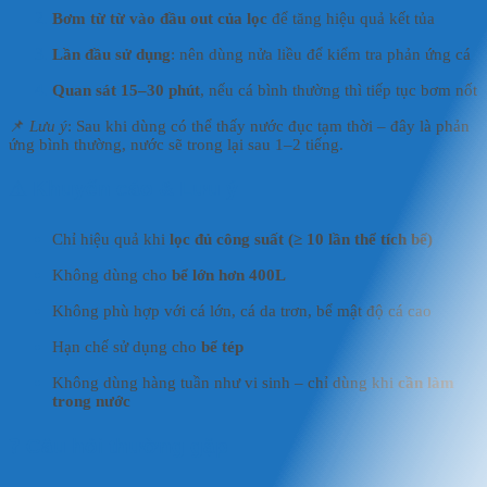
Bơm từ từ vào đầu out của lọc
để tăng hiệu quả kết tủa
Lần đầu sử dụng
: nên dùng nửa liều để kiểm tra phản ứng cá
Quan sát 15–30 phút
, nếu cá bình thường thì tiếp tục bơm nốt
📌
Lưu ý
: Sau khi dùng có thể thấy nước đục tạm thời – đây là phản
ứng bình thường, nước sẽ trong lại sau 1–2 tiếng.
⚠️
Khuyến cáo & Lưu ý
Chỉ hiệu quả khi
lọc đủ công suất (≥ 10 lần thể tích bể)
Không dùng cho
bể lớn hơn 400L
Không phù hợp với cá lớn, cá da trơn, bể mật độ cá cao
Hạn chế sử dụng cho
bể tép
Không dùng hàng tuần như vi sinh – chỉ dùng khi
cần làm
trong nước
❓
Câu hỏi thường gặp