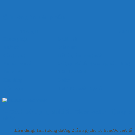
📦
Thông tin sản phẩm
Thông tin
Chi tiết
Thương hiệu
Multi Lab
Xuất xứ
Việt Nam
Công dụng
Kết tủa, làm trong nước
An toàn với cá
Có (hạn chế dùng cho tép, cá da trơn)
Dung tích
100ml / 250ml
Hạn dùng
3 năm
Liều lượng
1ml / 10L nước thực tế
🔧
Cách sử dụng MultiBio Clear Water hiệu quả
nhất
Liều dùng
: 1ml (tương đương 2 lần xịt) cho 10 lít nước thực tế