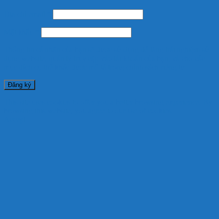
Địa chỉ email
*
Mật khẩu
*
Thông tin cá nhân của bạn sẽ được sử dụng để tăng trải nghiệm sử
dụng website, quản lý truy cập vào tài khoản của bạn, và cho các
mục đích cụ thể khác được mô tả trong
chính sách riêng tư
.
Đăng ký
This site uses cookies to offer you a better browsing experience. By
browsing this website, you agree to our use of cookies.
Accept