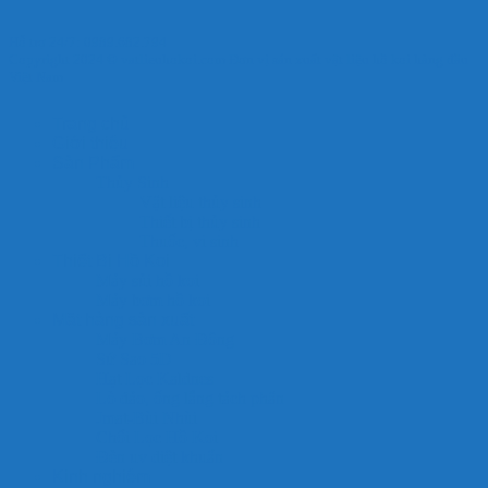
Hỗ trợ 24/7: 0989.682.794
Copyright 2024 © vatlieuhokoi.com Đơn vị sản xuất vật liệu hồ koi hàng đầu
Việt Nam
Trang chủ
Giới thiệu
Sản Phẩm
Thủy Sinh
Vật liệu thủy sinh
Thiết bị thủy sinh
Thuốc, vi sinh
Thiết Bị Hồ Koi
Máy sủi hồ koi
Máy bơm hồ koi
Mặt hàng sản xuất
Máy Bơm An Đông
Sứ Sao 5D
Hạt Lọc Kaldnes
Lò đảo, ống lắng tách phân
Jmat-Bùi Nhùi
Chổi Lọc Hồ Koi
Đèn uv diệt khuẩn
Kinh nghiệm