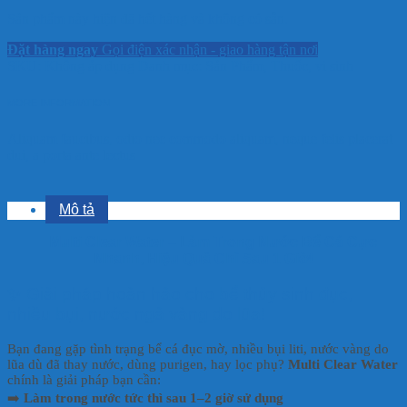
Sản phẩm này hiện đã hết hàng và không có sẵn.
Đặt hàng ngay
Gọi điện xác nhận - giao hàng tận nơi
SKU:
Không áp dụng
Danh mục:
Sản Phẩm
,
Thuốc, vi sinh
MORE INFORMATION
Aliquam faucibus, odio nec commodo aliquam, neque felis placerat
dui, a porta ante lectus
Mô tả
💧
Multi Clear Water – Làm Trong Nước Bể Cá Cực
Nhanh, Hiệu Quả Chỉ Sau 1 Giờ!
✨ Giải pháp hoàn hảo cho bể thủy sinh đục,
nhiều bụi, nước ngả vàng do lũa!
Bạn đang gặp tình trạng bể cá đục mờ, nhiều bụi liti, nước vàng do
lũa dù đã thay nước, dùng purigen, hay lọc phụ?
Multi Clear Water
chính là giải pháp bạn cần:
➡️
Làm trong nước tức thì sau 1–2 giờ sử dụng