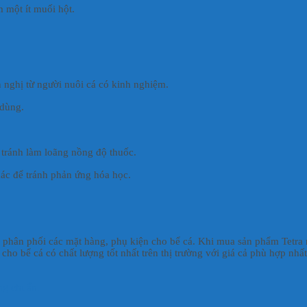
 một ít muối hột.
 nghị từ người nuôi cá có kinh nghiệm.
 dùng.
 tránh làm loãng nồng độ thuốc.
hác để tránh phản ứng hóa học.
u, phân phối các mặt hàng, phụ kiện cho bể cá. Khi mua sản phẩm Tetra 
ho bể cá có chất lượng tốt nhất trên thị trường với giá cả phù hợp nhấ
ng chuẩn.
.