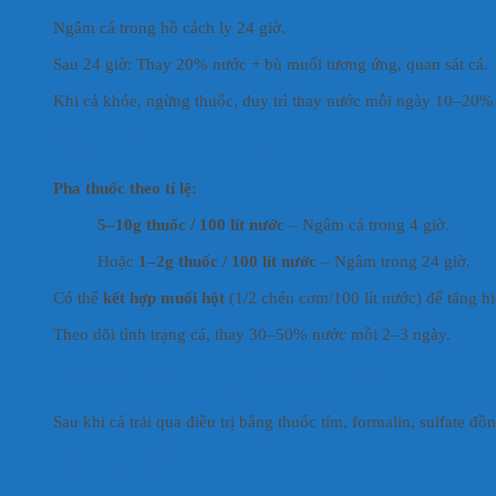
Ngâm cá trong hồ cách ly 24 giờ.
Sau 24 giờ: Thay 20% nước + bù muối tương ứng, quan sát cá.
Khi cá khỏe, ngừng thuốc, duy trì thay nước mỗi ngày 10–20% 
➤
2. Dùng để trị bệnh nặng cho cá
Pha thuốc theo tỉ lệ:
5–10g thuốc / 100 lít nước
– Ngâm cá trong 4 giờ.
Hoặc
1–2g thuốc / 100 lít nước
– Ngâm trong 24 giờ.
Có thể
kết hợp muối hột
(1/2 chén cơm/100 lít nước) để tăng h
Theo dõi tình trạng cá, thay 30–50% nước mỗi 2–3 ngày.
➤
3. Dưỡng cá sau điều trị bằng thuốc mạnh
Sau khi cá trải qua điều trị bằng thuốc tím, formalin, sulfate 
➤
4. Phòng bệnh định kỳ