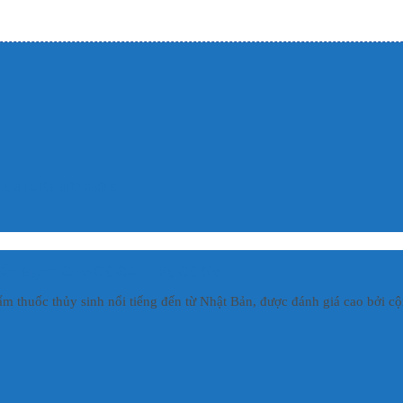
, a porta ante lectus
Khuẩn Mạnh Cho Cá Cảnh Và Cá Koi
ẩm thuốc thủy sinh nổi tiếng đến từ Nhật Bản, được đánh giá cao bởi cộn