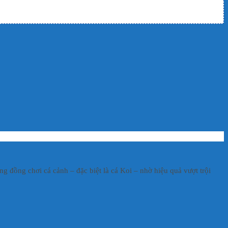
g đồng chơi cá cảnh – đặc biệt là cá Koi – nhờ hiệu quả vượt trội