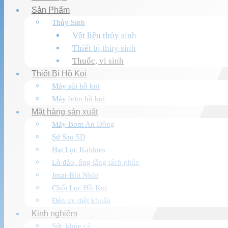
Sản Phẩm
Thủy Sinh
Vật liệu thủy sinh
Thiết bị thủy sinh
Thuốc, vi sinh
Thiết Bị Hồ Koi
Máy sủi hồ koi
Máy bơm hồ koi
Mặt hàng sản xuất
Máy Bơm An Đông
Sứ Sao 5D
Hạt Lọc Kaldnes
Lò đảo, ống lắng tách phân
Jmat-Bùi Nhùi
Chổi Lọc Hồ Koi
Đèn uv diệt khuẩn
Kinh nghiệm
Sức khỏe cá