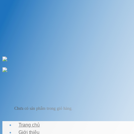
Skip to content
Chào mừng bạn đến với VẬT LIỆU HỒ KOI
Chuyên cung cấp thiết bị, vật liệu hồ cá
HOTLINE: 0989.682.794
Chào mừng bạn đến với VẬT LIỆU HỒ KOI
Giỏ hàng
Chưa có sản phẩm trong giỏ hàng.
Trang chủ
Giới thiệu