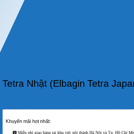
Tetra Nhật (Elbagin Tetra Jap
Tetra Nhật chứa Sodium Nifurstyrenate – hoạt chất kháng khuẩn mạnh, đặc trị
dùng để điều trị, dưỡng cá sau bệnh hoặc phòng ngừa định kỳ. An toàn cho 
Khuyến mãi hot nhất:
Miễn phí giao hàng tại khu vực nội thành Hà Nội và Tp. Hồ Chí Min