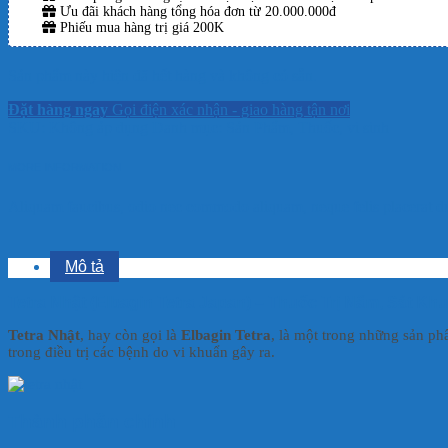
Ưu đãi khách hàng tổng hóa đơn từ 20.000.000đ
Phiếu mua hàng trị giá 200K
Sản phẩm này hiện đã hết hàng và không có sẵn.
Đặt hàng ngay
Gọi điện xác nhận - giao hàng tận nơi
SKU:
Không áp dụng
Danh mục:
Sản Phẩm
,
Thuốc, vi sinh
MORE INFORMATION
Aliquam faucibus, odio nec commodo aliquam, neque felis placerat dui
Mô tả
Tetra Nhật (Elbagin Tetra Japan) – Thuốc Trị Nấm, Sát 
Tetra Nhật
, hay còn gọi là
Elbagin Tetra
, là một trong những sản ph
trong điều trị các bệnh do vi khuẩn gây ra.
Thành phần chính