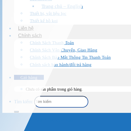
Trang chủ – English
Thiết bị, vật liệu lọc
Thiết kế hồ koi
Liên hệ
Chính sách
Chính Sách Thanh Toán
Chính Sách Vận Chuyển, Giao Hàng
Chính Sách Bảo Mật Thông Tin Thanh Toán
Chính sách bảo hành/đổi trả hàng
Giỏ hàng
Chưa có sản phẩm trong giỏ hàng.
Tìm kiếm:
Trang chủ
/
Sản Phẩm
/
Thuốc, vi sinh