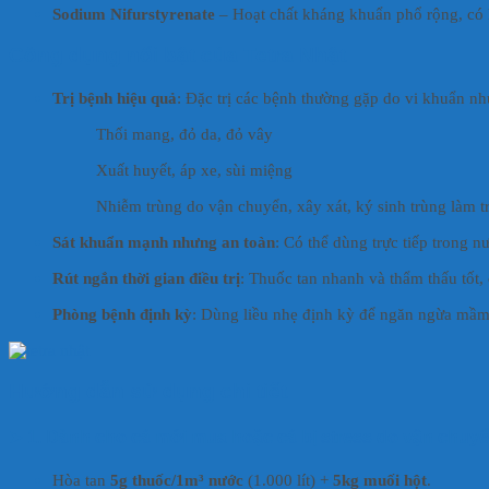
Sodium Nifurstyrenate
– Hoạt chất kháng khuẩn phổ rộng, có
Công dụng nổi bật của Tetra Nhật
Trị bệnh hiệu quả
: Đặc trị các bệnh thường gặp do vi khuẩn nh
Thối mang, đỏ da, đỏ vây
Xuất huyết, áp xe, sùi miệng
Nhiễm trùng do vận chuyển, xây xát, ký sinh trùng làm t
Sát khuẩn mạnh nhưng an toàn
: Có thể dùng trực tiếp trong 
Rút ngắn thời gian điều trị
: Thuốc tan nhanh và thẩm thấu tốt, 
Phòng bệnh định kỳ
: Dùng liều nhẹ định kỳ để ngăn ngừa mầm 
Hướng dẫn sử dụng chi tiết
➤
1. Dành cho cá mới mua hoặc cá bị stress do vận chuy
Hòa tan
5g thuốc/1m³ nước
(1.000 lít) +
5kg muối hột
.