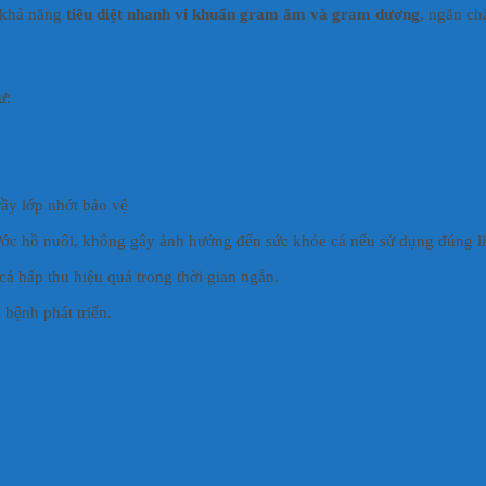
 khả năng
tiêu diệt nhanh vi khuẩn gram âm và gram dương
, ngăn ch
ư:
rầy lớp nhớt bảo vệ
nước hồ nuôi, không gây ảnh hưởng đến sức khỏe cá nếu sử dụng đúng l
cá hấp thu hiệu quả trong thời gian ngắn.
bệnh phát triển.
ển