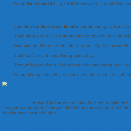
Dùng
liều rất nhẹ (0.5–1g / 100 lít nước)
mỗi 2–4 tuần/lần, kèm
Lưu ý khi sử dụng Tetra Nhật
Luôn
hòa tan thuốc trước khi đưa vào hồ
, không rắc trực tiếp.
Tránh dùng quá liều – chỉ sử dụng theo hướng dẫn hoặc khuyến
Bảo quản nơi khô ráo, tránh ánh sáng trực tiếp, đậy kín sau khi
Tránh xa tầm tay trẻ em. Không được uống.
Trong thời gian điều trị: Không thay nước quá thường xuyên để
Không kết hợp Tetra Nhật với các loại thuốc sát khuẩn mạnh k
NÊN MUA TETRA NHẬT Ở ĐÂU?
HD AQUAFISH
từ lâu đã là đơn vị được biết đến là đơn vị nhập khẩ
lượng cũng như giá cả. Chúng tôi đảm bảo là đơn vị cung cấp bể kính c
sẽ nhận được các ưu đãi như:
Sản phẩm đảm bảo là sản phẩm chính hãng, đạt chất lượ
Khách hàng được kiểm tra sản phẩm trước khi giao hàng