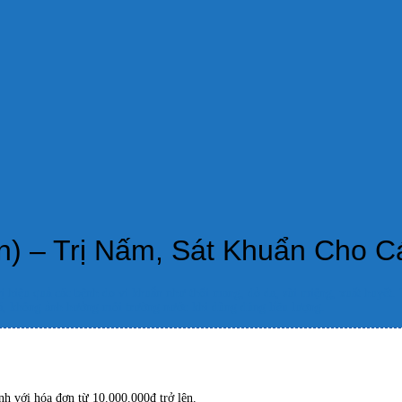
an) – Trị Nấm, Sát Khuẩn Cho C
 hiệu quả các bệnh do vi khuẩn như thối mang, đỏ da, sùi miệng, xuất huyết. 
cá, không ảnh hưởng môi trường nước khi dùng đúng liều lượng.
h với hóa đơn từ 10.000.000đ trở lên.