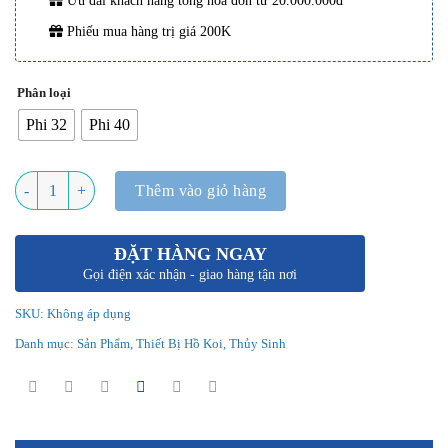
Ưu đãi khách hàng tổng hóa đơn từ 20.000.000đ
Phiếu mua hàng trị giá 200K
Phân loại
Phi 32
Phi 40
Số lượng
Thêm vào giỏ hàng
ĐẶT HÀNG NGAY
Gọi điện xác nhận - giao hàng tận nơi
SKU:
Không áp dụng
Danh mục:
Sản Phẩm
,
Thiết Bị Hồ Koi
,
Thủy Sinh