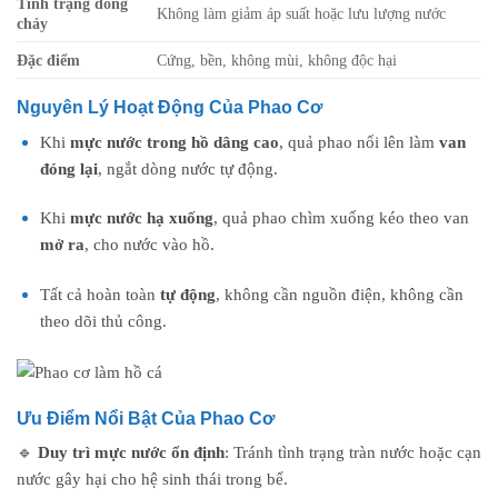
Tình trạng dòng
Không làm giảm áp suất hoặc lưu lượng nước
chảy
Đặc điểm
Cứng, bền, không mùi, không độc hại
Nguyên Lý Hoạt Động Của Phao Cơ
Khi
mực nước trong hồ dâng cao
, quả phao nổi lên làm
van
đóng lại
, ngắt dòng nước tự động.
Khi
mực nước hạ xuống
, quả phao chìm xuống kéo theo van
mở ra
, cho nước vào hồ.
Tất cả hoàn toàn
tự động
, không cần nguồn điện, không cần
theo dõi thủ công.
Ưu Điểm Nổi Bật Của Phao Cơ
🔹
Duy trì mực nước ổn định
: Tránh tình trạng tràn nước hoặc cạn
nước gây hại cho hệ sinh thái trong bể.