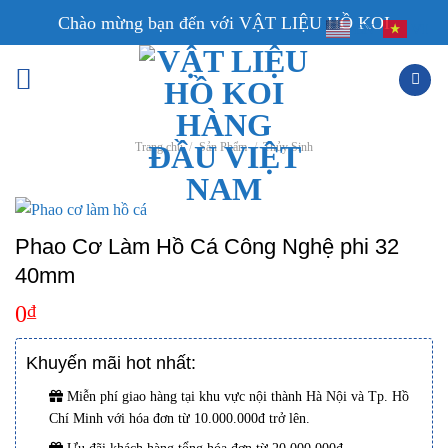
Skip
Chào mừng bạn đến với VẬT LIỆU HỒ KOI
EN
VI
to
content
Trang chủ
/
Sản Phẩm
/
Thủy Sinh
Phao Cơ Làm Hồ Cá Công Nghệ phi 32
40mm
0
₫
Khuyến mãi hot nhất:
Miễn phí giao hàng tại khu vực nội thành Hà Nội và Tp. Hồ
Chí Minh với hóa đơn từ 10.000.000đ trở lên.