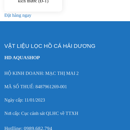
kích thước (Đ-T)
Đặt hàng ngay
VẬT LIỆU LỌC HỒ CÁ HẢI DƯƠNG
HD AQUASHOP
HỘ KINH DOANH: MẠC THỊ MAI 2
MÃ SỐ THUẾ: 8487961269-001
Ngày cấp: 11/01/2023
Nơi cấp: Cục cảnh sát QLHC về TTXH
Hotlline: 0989.682.794