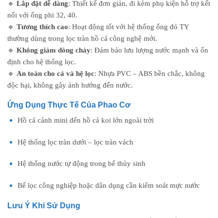
🔹
Lắp đặt dễ dàng
: Thiết kế đơn giản, đi kèm phụ kiện hỗ trợ kết
nối với ống phi 32, 40.
🔹
Tương thích cao
: Hoạt động tốt với hệ thống ống đỏ TY
thường dùng trong lọc tràn hồ cá công nghệ mới.
🔹
Không giảm dòng chảy
: Đảm bảo lưu lượng nước mạnh và ổn
định cho hệ thống lọc.
🔹
An toàn cho cá và hệ lọc
: Nhựa PVC – ABS bền chắc, không
độc hại, không gây ảnh hưởng đến nước.
Ứng Dụng Thực Tế Của Phao Cơ
Hồ cá cảnh mini đến hồ cá koi lớn ngoài trời
Hệ thống lọc tràn dưới – lọc tràn vách
Hệ thống nước tự động trong bể thủy sinh
Bể lọc công nghiệp hoặc dân dụng cần kiểm soát mực nước
Lưu Ý Khi Sử Dụng