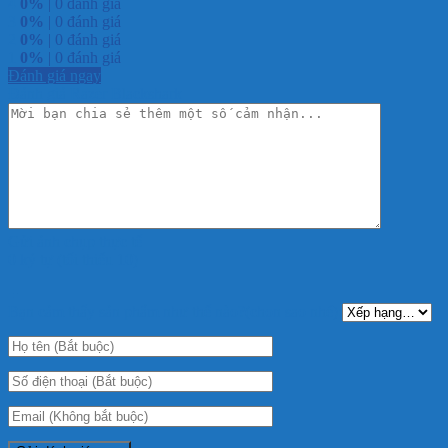
4
0%
| 0 đánh giá
3
0%
| 0 đánh giá
2
0%
| 0 đánh giá
1
0%
| 0 đánh giá
Đánh giá ngay
Đánh giá Razer Blackshark
Gửi ảnh chụp thực tế
0 ký tự (tối thiểu 10)
+
Bạn cảm thấy sản phẩm như thế nào?(chọn sao nhé):