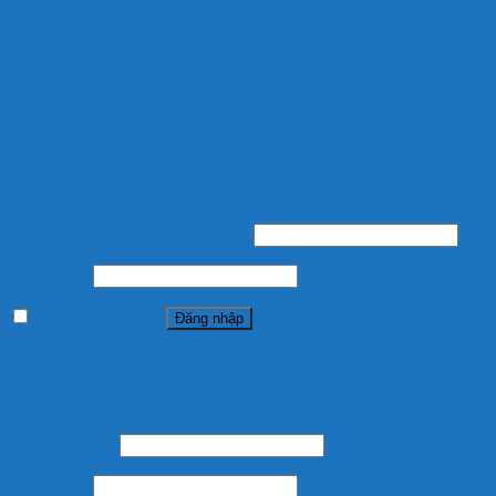
Liên hệ
Chính sách
Chính Sách Thanh Toán
Chính Sách Vận Chuyển, Giao Hàng
Chính Sách Bảo Mật Thông Tin Thanh Toán
Chính sách bảo hành/đổi trả hàng
Chuyên cung cấp thiết bị, vật liệu hồ cá
Đăng nhập
Tên tài khoản hoặc địa chỉ email
*
Mật khẩu
*
Ghi nhớ mật khẩu
Đăng nhập
Quên mật khẩu?
Đăng ký
Địa chỉ email
*
Mật khẩu
*