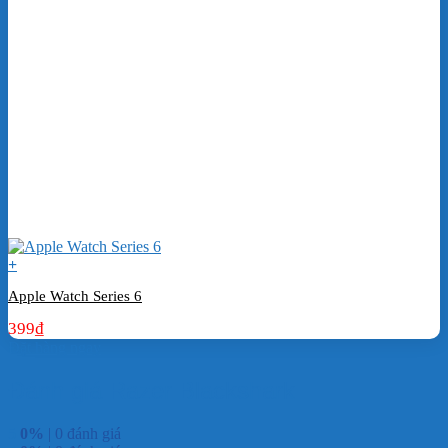
+
Apple Watch Series 6
399
₫
Đặt hàng ngay
Đánh giá Razer Blackshark
5
0%
| 0 đánh giá