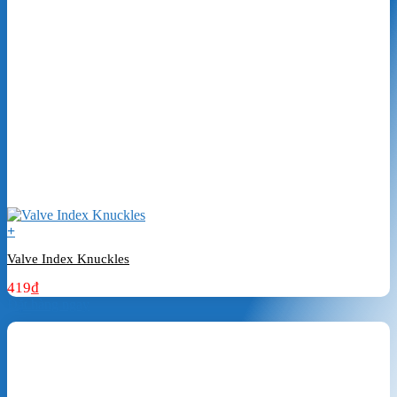
+
Valve Index Knuckles
419
₫
Đặt hàng ngay