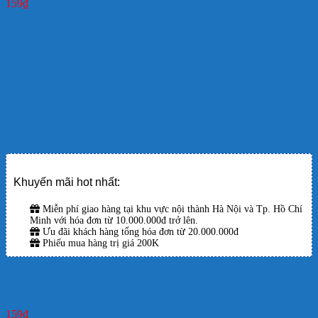
159
₫
Ut aliquam purus sit amet luctus venenatis. Eleifend donec pretium
vulputate sapien nec. Pellentesque pulvinar pellentesque habitant morbi
tristique senectus et netus.
Sodales ut etiam sit amet nisl. Facilisis volutpat est velit egestas. Praesent
semper feugiat nibh sed pulvinar proin gravida. Aliquam ultrices sagittis
orci a scelerisque purus semper eget duis.
Faucibus nisl tincidunt eget nullam non nisi est sit amet. Erat imperdiet sed
euismod nisi porta lorem mollis aliquam. Tempus imperdiet nulla
malesuada pellentesque elit.
Khuyến mãi hot nhất:
Miễn phí giao hàng tại khu vực nội thành Hà Nội và Tp. Hồ Chí
Minh với hóa đơn từ 10.000.000đ trở lên.
Ưu đãi khách hàng tổng hóa đơn từ 20.000.000đ
Phiếu mua hàng trị giá 200K
Razer Blackshark
159
₫