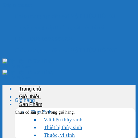
Skip to content
Chào mừng bạn đến với VẬT LIỆU HỒ KOI
Chuyên cung cấp thiết bị, vật liệu hồ cá
HOTLINE: 0989.682.794
Chào mừng bạn đến với VẬT LIỆU HỒ KOI
Trang chủ
Giới thiệu
Giỏ hàng
Sản Phẩm
Thủy Sinh
Chưa có sản phẩm trong giỏ hàng.
Vật liệu thủy sinh
Thiết bị thủy sinh
Thuốc, vi sinh