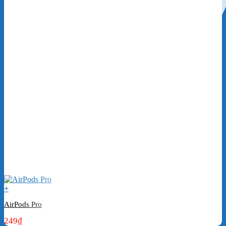
+
AirPods Pro
249
₫