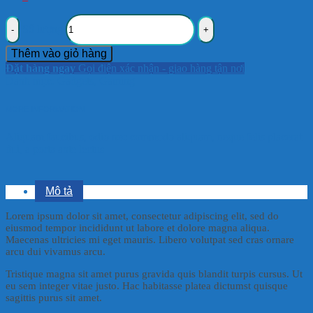
Số lượng
Thêm vào giỏ hàng
Đặt hàng ngay
Gọi điện xác nhận - giao hàng tận nơi
Danh mục:
Gadgets
,
Gaming
MORE INFORMATION
Aliquam faucibus, odio nec commodo aliquam, neque felis placerat
dui, a porta ante lectus
Mô tả
Lorem ipsum dolor sit amet, consectetur adipiscing elit, sed do
eiusmod tempor incididunt ut labore et dolore magna aliqua.
Maecenas ultricies mi eget mauris. Libero volutpat sed cras ornare
arcu dui vivamus arcu.
Tristique magna sit amet purus gravida quis blandit turpis cursus. Ut
eu sem integer vitae justo. Hac habitasse platea dictumst quisque
sagittis purus sit amet.