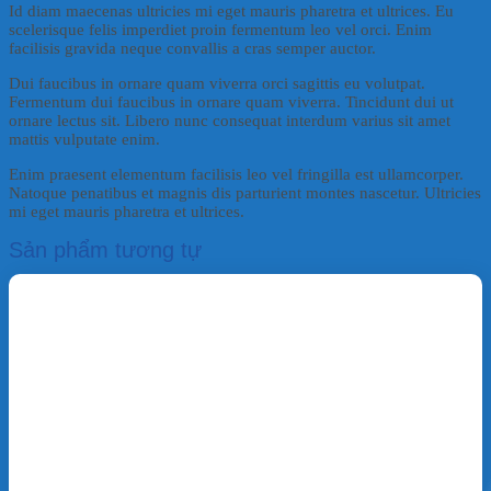
Id diam maecenas ultricies mi eget mauris pharetra et ultrices. Eu
scelerisque felis imperdiet proin fermentum leo vel orci. Enim
facilisis gravida neque convallis a cras semper auctor.
Dui faucibus in ornare quam viverra orci sagittis eu volutpat.
Fermentum dui faucibus in ornare quam viverra. Tincidunt dui ut
ornare lectus sit. Libero nunc consequat interdum varius sit amet
mattis vulputate enim.
Enim praesent elementum facilisis leo vel fringilla est ullamcorper.
Natoque penatibus et magnis dis parturient montes nascetur. Ultricies
mi eget mauris pharetra et ultrices.
Sản phẩm tương tự