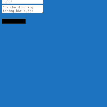
Tổng:
Đặt hàng ngay
VẬT LIỆU LỌC HỒ CÁ HẢI DƯƠNG
HD AQUASHOP
HỘ KINH DOANH: MẠC THỊ MAI 2
MÃ SỐ THUẾ: 8487961269-001
Ngày cấp: 11/01/2023
Nơi cấp: Cục cảnh sát QLHC về TTXH
Hotlline: 0989.682.794
Email: hdkoi27370nlb@gmail.com