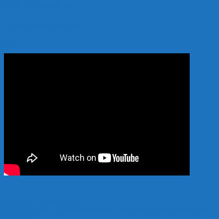
Hình thức thanh toán:
Thanh toán khi nhận hàng
YOUTUBE
Hỗ trợ 24/7: 0989.682.794
Copyright 2024 © vatlieuhokoi.com Đơn vị sản xuất vật liệu hồ koi hàng đầu
Việt Nam