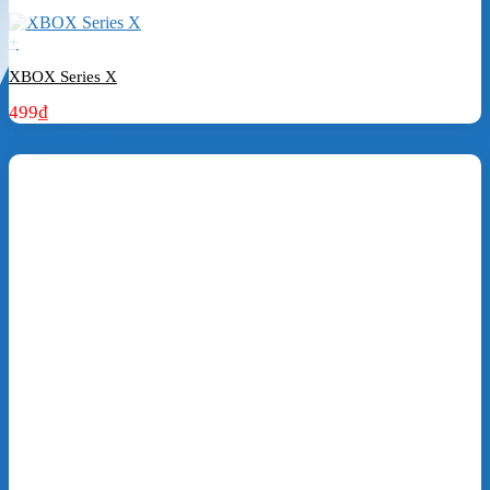
+
XBOX Series X
499
₫
Đặt hàng ngay