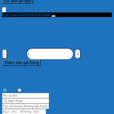
Đặt mua Razer Blackshark
Razer Blackshark
159
₫
Razer Blackshark
159
₫
Số lượng
Thêm vào giỏ hàng
Bạn vui lòng nhập đúng số điện thoại để chúng tôi sẽ gọi xác
nhận đơn hàng trước khi giao hàng. Xin cảm ơn!
Thông tin người mua
Anh
Chị