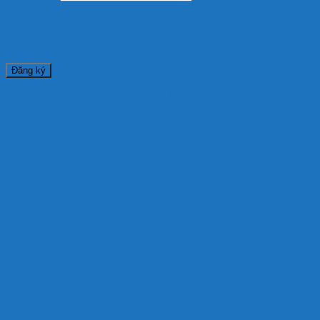
Thông tin cá nhân của bạn sẽ được sử dụng để tăng trải nghiệm sử
dụng website, quản lý truy cập vào tài khoản của bạn, và cho các
mục đích cụ thể khác được mô tả trong
chính sách riêng tư
.
Đăng ký
This site uses cookies to offer you a better browsing experience. By
browsing this website, you agree to our use of cookies.
Accept