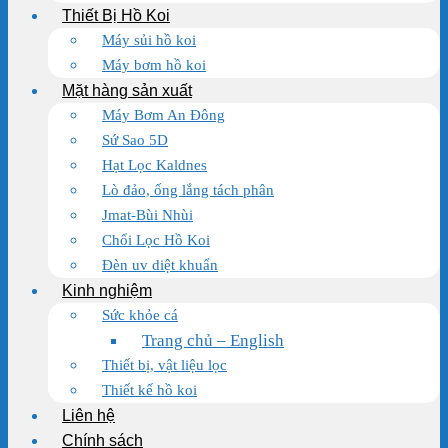
Thiết Bị Hồ Koi
Máy sủi hồ koi
Máy bơm hồ koi
Mặt hàng sản xuất
Máy Bơm An Đông
Sứ Sao 5D
Hạt Lọc Kaldnes
Lò đảo, ống lắng tách phân
Jmat-Bùi Nhùi
Chổi Lọc Hồ Koi
Đèn uv diệt khuẩn
Kinh nghiệm
Sức khỏe cá
Trang chủ – English
Thiết bị, vật liệu lọc
Thiết kế hồ koi
Liên hệ
Chính sách