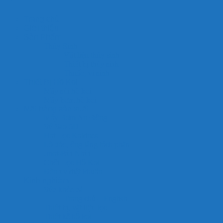
Trang chủ
Giới thiệu
Sản Phẩm
Thủy Sinh
Vật liệu thủy sinh
Thiết bị thủy sinh
Thuốc, vi sinh
Thiết Bị Hồ Koi
Máy sủi hồ koi
Máy bơm hồ koi
Mặt hàng sản xuất
Máy Bơm An Đông
Sứ Sao 5D
Hạt Lọc Kaldnes
Lò đảo, ống lắng tách phân
Jmat-Bùi Nhùi
Chổi Lọc Hồ Koi
Đèn uv diệt khuẩn
Kinh nghiệm
Sức khỏe cá
Trang chủ – English
Thiết bị, vật liệu lọc
Thiết kế hồ koi