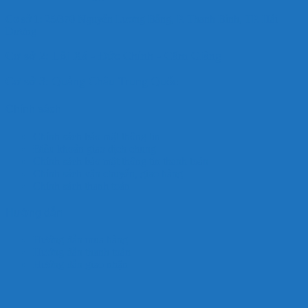
Cơ sở 1: 25/370 Nguyễn Lương Bằng, P. Thanh Bình, TP. Hải
Dương
Cơ sở 2: Lôi Xá - Đức Chính - Cẩm Giàng
Cơ sở 3: Quảng Châu Trung Quốc
Chính sách
Chính sách bảo mật thông tin
Điều khoản giao dịch chung
Chính sách bảo mật thông tin thanh toán
Chính sách vận chuyển, giao hàng
Chính sách thanh toán
Hướng dẫn
Hướng dẫn mua hàng
Hướng dẫn thanh toán
Hướng dẫn giao nhận