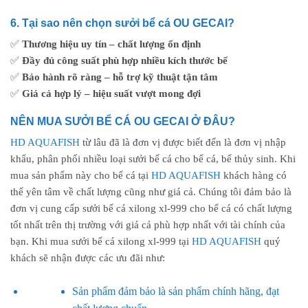
6. Tại sao nên chọn sưởi bể cá OU GECAI?
✅
Thương hiệu uy tín – chất lượng ổn định
✅
Đầy đủ công suất phù hợp nhiều kích thước bể
✅
Bảo hành rõ ràng – hỗ trợ kỹ thuật tận tâm
✅
Giá cả hợp lý – hiệu suất vượt mong đợi
NÊN MUA SƯỞI BỂ CÁ OU GECAI Ở ĐÂU?
HD AQUAFISH
từ lâu đã là đơn vị được biết đến là đơn vị nhập
khẩu, phân phối nhiều loại sưởi bế cá cho bể cá, bể thủy sinh. Khi
mua sản phẩm này cho bể cá tại
HD AQUAFISH
khách hàng có
thể yên tâm về chất lượng cũng như giá cả. Chúng tôi đảm bảo là
đơn vị cung cấp sưởi bể cá xilong xl-999 cho bể cá có chất lượng
tốt nhất trên thị trường với giá cả phù hợp nhất với tài chính của
bạn. Khi mua sưởi bể cá xilong xl-999 tại
HD AQUAFISH
quý
khách sẽ nhận được các ưu đãi như:
Sản phẩm đảm bảo là sản phẩm chính hãng, đạt