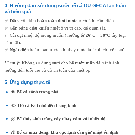
4. Hướng dẫn sử dụng sưởi bể cá OU GECAI an toàn
và hiệu quả
✅ Đặt sưởi chìm
hoàn toàn dưới nước
trước khi cắm điện.
✅ Gắn bảng điều khiển nhiệt ở vị trí cao, dễ quan sát.
✅ Cài đặt nhiệt độ mong muốn (thường từ
26°C – 30°C
tùy loại
cá nuôi).
✅
Ngắt điện
hoàn toàn trước khi thay nước hoặc di chuyển sưởi.
❗
Lưu ý:
Không sử dụng sưởi cho
bể nước mặn
để tránh ảnh
hưởng đến tuổi thọ và độ an toàn của thiết bị.
5. Ứng dụng thực tế
🐠
Bể cá cảnh trong nhà
🐟
Hồ cá Koi nhỏ đến trung bình
🌿
Bể thủy sinh trồng cây nhạy cảm với nhiệt độ
🧊
Bể cá mùa đông, khu vực lạnh cần giữ nhiệt ổn định