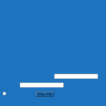
Đèn uv diệt khuẩn
Kinh nghiệm
Sức khỏe cá
Trang chủ – English
Thiết bị, vật liệu lọc
Thiết kế hồ koi
Liên hệ
Chính sách
Chính Sách Thanh Toán
Chính Sách Vận Chuyển, Giao Hàng
Chính Sách Bảo Mật Thông Tin Thanh Toán
Chính sách bảo hành/đổi trả hàng
Chuyên cung cấp thiết bị, vật liệu hồ cá
Đăng nhập
Tên tài khoản hoặc địa chỉ email
*
Mật khẩu
*
Ghi nhớ mật khẩu
Đăng nhập
Quên mật khẩu?