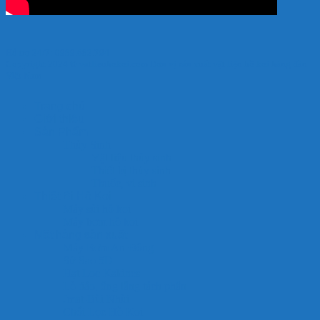
Hỗ trợ 24/7: 0989.682.794
Copyright 2024 © vatlieuhokoi.com Đơn vị sản xuất vật liệu hồ koi hàng đầu
Việt Nam
Trang chủ
Giới thiệu
Sản Phẩm
Thủy Sinh
Vật liệu thủy sinh
Thiết bị thủy sinh
Thuốc, vi sinh
Thiết Bị Hồ Koi
Máy sủi hồ koi
Máy bơm hồ koi
Mặt hàng sản xuất
Máy Bơm An Đông
Sứ Sao 5D
Hạt Lọc Kaldnes
Lò đảo, ống lắng tách phân
Jmat-Bùi Nhùi
Chổi Lọc Hồ Koi