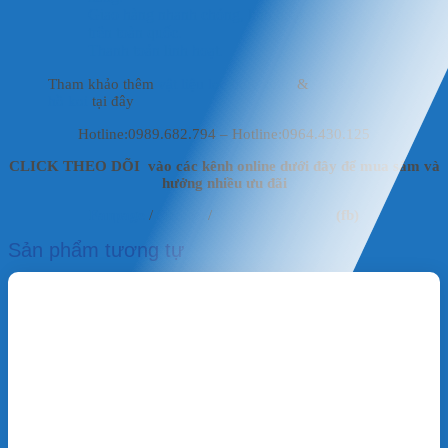
Giao hàng nhanh chóng, linh hoạt cho các khách hàng
trên toàn quốc.
Thanh toán linh hoạt.
Tham khảo thêm
vật liệu lọc thủy sinh
&
vật liệu lọc
hồ koi
tại đây
Hotline:0989.682.794 – Hotline:0964.430.125
CLICK THEO DÕI vào các kênh online dưới đây để mua sắm và
hưởng nhiều ưu đãi
Fanpage
/
Shoppe
/
Mai Vật Liệu Lọc
(fb)
Sản phẩm tương tự