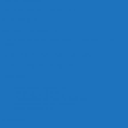
Ngày cấp: 11/01/2023
Nơi cấp: Cục cảnh sát QLHC về TTXH
Hotlline: 0989.682.794
Email: hdkoi27370nlb@gmail.com
Cơ sở 1: 25/370 Nguyễn Lương Bằng, P. Thanh Bình, TP. Hải
Dương
Cơ sở 2: Lôi Xá - Đức Chính - Cẩm Giàng
Cơ sở 3: Quảng Châu Trung Quốc
Chính sách
Chính sách bảo mật thông tin
Điều khoản giao dịch chung
Chính sách bảo mật thông tin thanh toán
Chính sách vận chuyển, giao hàng
Chính sách thanh toán
Hướng dẫn