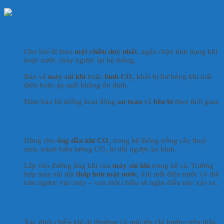
Công dụng chính
Cho khí đi theo
một chiều duy nhất
, ngăn chặn tình trạng khí
hoặc nước chảy ngược lại hệ thống.
Bảo vệ
máy sủi khí
hoặc
bình CO₂
khỏi bị hư hỏng khi mất
điện hoặc áp suất không ổn định.
Đảm bảo hệ thống hoạt động
an toàn
và
bền bỉ
theo thời gian.
Ứng dụng thực tế
Dùng cho
ống dẫn khí CO₂
trong hệ thống trồng cây thuỷ
sinh, tránh hiện tượng CO₂ bị dội ngược lại bình.
Lắp vào đường ống khí của
máy sủi khí
trong bể cá. Trường
hợp máy sủi đặt
thấp hơn mặt nước
, khi mất điện nước có thể
tràn ngược vào máy – van một chiều sẽ ngăn điều này xảy ra.
Cách lắp đặt
Xác định chiều khí đi (thường có mũi tên chỉ hướng trên thân