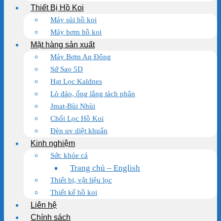
Thiết Bị Hồ Koi
Máy sủi hồ koi
Máy bơm hồ koi
Mặt hàng sản xuất
Máy Bơm An Đông
Sứ Sao 5D
Hạt Lọc Kaldnes
Lò đảo, ống lắng tách phân
Jmat-Bùi Nhùi
Chổi Lọc Hồ Koi
Đèn uv diệt khuẩn
Kinh nghiệm
Sức khỏe cá
Trang chủ – English
Thiết bị, vật liệu lọc
Thiết kế hồ koi
Liên hệ
Chính sách