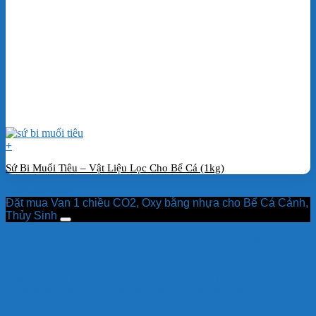
+
Sứ Bi Muối Tiêu – Vật Liệu Lọc Cho Bể Cá (1kg)
Đặt hàng ngay
Đặt mua Van 1 chiều CO2, Oxy bằng nhựa cho Bể Cá Cảnh,
Thủy Sinh
Van 1 chiều CO2, Oxy bằng nhựa cho Bể Cá Cảnh, Thủy
Sinh
Bạn vui lòng nhập đúng số điện thoại để chúng tôi sẽ gọi xác
nhận đơn hàng trước khi giao hàng. Xin cảm ơn!
Thông tin người mua