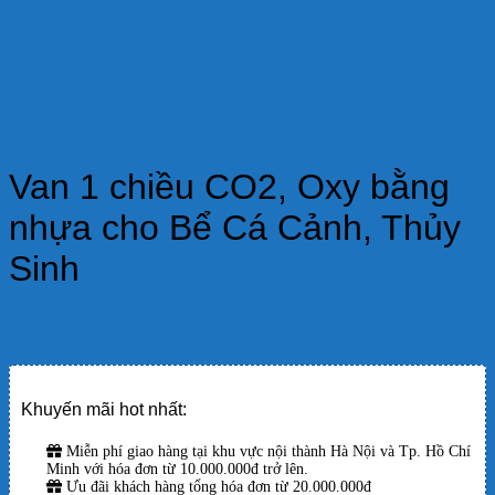
Van 1 chiều CO2, Oxy bằng
nhựa cho Bể Cá Cảnh, Thủy
Sinh
Van một chiều khí CO₂ giúp ngăn nước trào ngược vào máy sủi hoặc bình
CO₂, bảo vệ thiết bị hiệu quả. Phù hợp cho hệ thống bể cá cảnh, thủy sinh.
Khuyến mãi hot nhất:
Miễn phí giao hàng tại khu vực nội thành Hà Nội và Tp. Hồ Chí
Minh với hóa đơn từ 10.000.000đ trở lên.
Ưu đãi khách hàng tổng hóa đơn từ 20.000.000đ