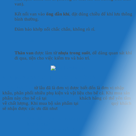
van).
Kết nối van vào
ống dẫn khí
, đặt đúng chiều để khí lưu thông
bình thường.
Đảm bảo khớp nối chắc chắn, không rò rỉ.
Thông tin thêm
Thân van
được làm từ
nhựa trong suốt
, dễ dàng quan sát khí
đi qua, tiện cho việc kiểm tra và bảo trì.
NÊN MUA VAN 1 CHIỀU CO2, OXY Ở ĐÂU?
HD AQUAFISH
từ lâu đã là đơn vị được biết đến là đơn vị nhập
khẩu, phân phối nhiều phụ kiện và vật liệu cho bể cá. Khi mua sản
phẩm này cho bể cá tại
HD AQUAFISH
khách hàng có thể yên tâm
về chất lượng. Khi mua bộ sản phẩm tại
HD AQUAFISH
quý khách
sẽ nhận được các ưu đãi như:
Sản phẩm đảm bảo là sản phẩm chính hãng, đạt chất
lượng chuẩn.
Khách hàng được kiểm tra sản phẩm trước khi giao
hàng.