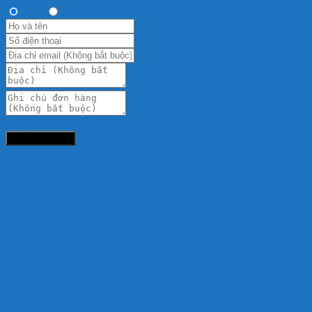
Anh
Chị
Tổng:
Đặt hàng ngay
VẬT LIỆU LỌC HỒ CÁ HẢI DƯƠNG
HD AQUASHOP
HỘ KINH DOANH: MẠC THỊ MAI 2
MÃ SỐ THUẾ: 8487961269-001