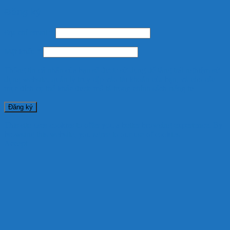
Đăng ký
Địa chỉ email
*
Mật khẩu
*
Thông tin cá nhân của bạn sẽ được sử dụng để tăng trải nghiệm sử
dụng website, quản lý truy cập vào tài khoản của bạn, và cho các
mục đích cụ thể khác được mô tả trong
chính sách riêng tư
.
Đăng ký
This site uses cookies to offer you a better browsing experience. By
browsing this website, you agree to our use of cookies.
Accept