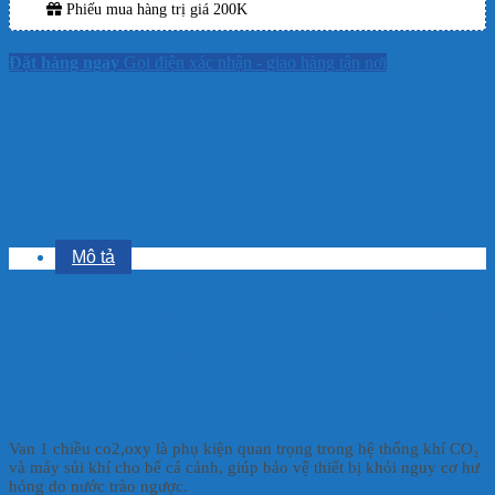
Phiếu mua hàng trị giá 200K
Đặt hàng ngay
Gọi điện xác nhận - giao hàng tận nơi
Danh mục:
Sản Phẩm
,
Thiết bị thủy sinh
,
Thủy Sinh
MORE INFORMATION
Aliquam faucibus, odio nec commodo aliquam, neque felis placerat
dui, a porta ante lectus
Mô tả
Van 1 chiều CO2, Oxy bằng
nhựa cho Bể Cá Cảnh,
Thủy Sinh
Van 1 chiều co2,oxy là phụ kiện quan trọng trong hệ thống khí CO₂
và máy sủi khí cho bể cá cảnh, giúp bảo vệ thiết bị khỏi nguy cơ hư
hỏng do nước trào ngược.