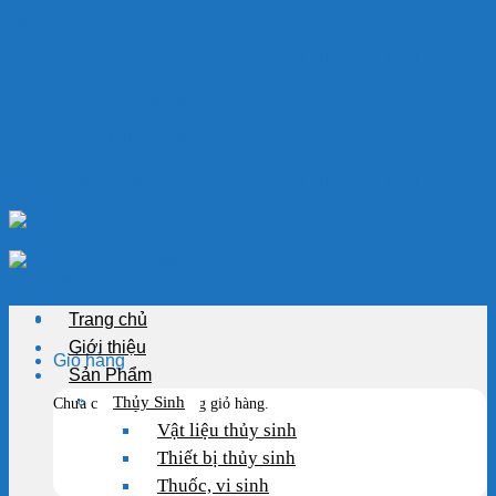
Skip to content
Chào mừng bạn đến với VẬT LIỆU HỒ KOI
Chuyên cung cấp thiết bị, vật liệu hồ cá
HOTLINE: 0989.682.794
Chào mừng bạn đến với VẬT LIỆU HỒ KOI
Trang chủ
Giới thiệu
Giỏ hàng
Sản Phẩm
Thủy Sinh
Chưa có sản phẩm trong giỏ hàng.
Vật liệu thủy sinh
Thiết bị thủy sinh
Thuốc, vi sinh