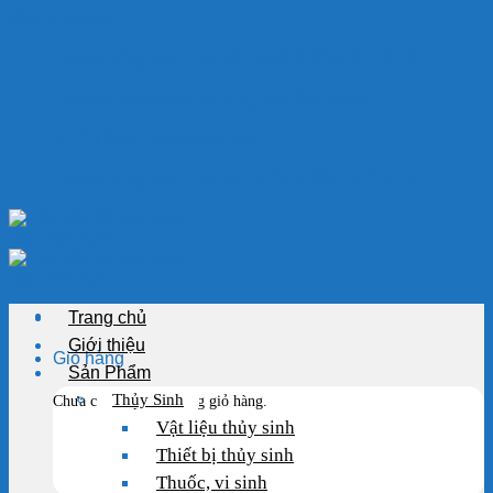
Skip to content
Chào mừng bạn đến với VẬT LIỆU HỒ KOI
Chuyên cung cấp thiết bị, vật liệu hồ cá
HOTLINE: 0989.682.794
Chào mừng bạn đến với VẬT LIỆU HỒ KOI
Trang chủ
Giới thiệu
Giỏ hàng
Sản Phẩm
Thủy Sinh
Chưa có sản phẩm trong giỏ hàng.
Vật liệu thủy sinh
Thiết bị thủy sinh
Thuốc, vi sinh