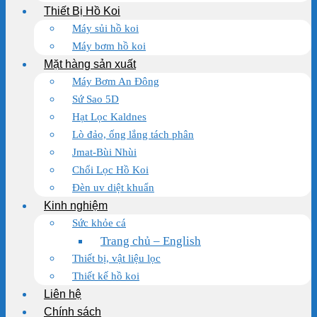
Thiết Bị Hồ Koi
Máy sủi hồ koi
Máy bơm hồ koi
Mặt hàng sản xuất
Máy Bơm An Đông
Sứ Sao 5D
Hạt Lọc Kaldnes
Lò đảo, ống lắng tách phân
Jmat-Bùi Nhùi
Chổi Lọc Hồ Koi
Đèn uv diệt khuẩn
Kinh nghiệm
Sức khỏe cá
Trang chủ – English
Thiết bị, vật liệu lọc
Thiết kế hồ koi
Liên hệ
Chính sách