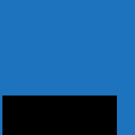
Chính sách vận chuyển, giao hàng
Chính sách thanh toán
Hướng dẫn
Hướng dẫn mua hàng
Hướng dẫn thanh toán
Hướng dẫn giao nhận
Hình thức thanh toán:
Thanh toán khi nhận hàng
YOUTUBE