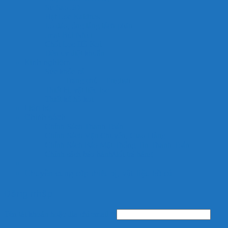
Sứ Sao 5D
Hạt Lọc Kaldnes
Lò đảo, ống lắng tách phân
Jmat-Bùi Nhùi
Chổi Lọc Hồ Koi
Đèn uv diệt khuẩn
Kinh nghiệm
Sức khỏe cá
Trang chủ – English
Thiết bị, vật liệu lọc
Thiết kế hồ koi
Liên hệ
Chính sách
Chính Sách Thanh Toán
Chính Sách Vận Chuyển, Giao Hàng
Chính Sách Bảo Mật Thông Tin Thanh Toán
Chính sách bảo hành/đổi trả hàng
Chuyên cung cấp thiết bị, vật liệu hồ cá
Đăng nhập
Tên tài khoản hoặc địa chỉ email
*