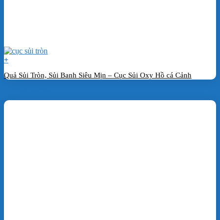
+
Quả Sủi Tròn, Sủi Banh Siêu Mịn – Cục Sủi Oxy Hồ cá Cảnh
Đặt hàng ngay