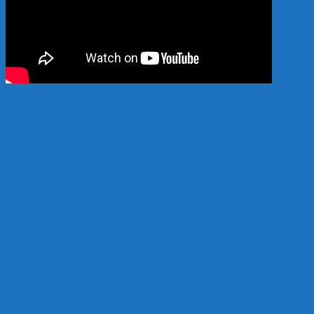
Hỗ trợ 24/7: 0989.682.794
Copyright 2024 © vatlieuhokoi.com Đơn vị sản xuất vật liệu hồ koi hàng đầu
Việt Nam
Trang chủ
Giới thiệu
Sản Phẩm
Thủy Sinh
Vật liệu thủy sinh
Thiết bị thủy sinh
Thuốc, vi sinh
Thiết Bị Hồ Koi
Máy sủi hồ koi
Máy bơm hồ koi
Mặt hàng sản xuất
Máy Bơm An Đông