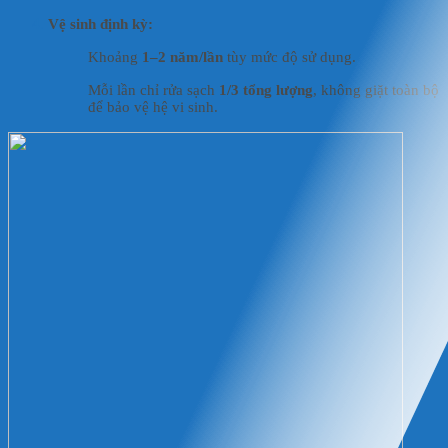
Vệ sinh định kỳ:
Khoảng
1–2 năm/lần
tùy mức độ sử dụng.
Mỗi lần chỉ rửa sạch
1/3 tổng lượng
, không giặt toàn bộ
để bảo vệ hệ vi sinh.