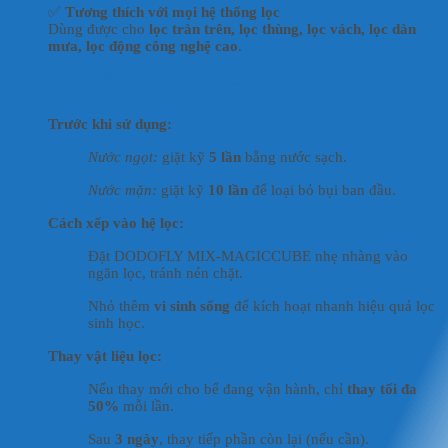
✅
Tương thích với mọi hệ thống lọc
Dùng được cho
lọc tràn trên, lọc thùng, lọc vách, lọc dàn
mưa, lọc động công nghệ cao
.
HƯỚNG DẪN SỬ DỤNG HIỆU QUẢ
Trước khi sử dụng:
Nước ngọt:
giặt kỹ
5 lần
bằng nước sạch.
Nước mặn:
giặt kỹ
10 lần
để loại bỏ bụi ban đầu.
Cách xếp vào hệ lọc:
Đặt DODOFLY MIX-MAGICCUBE nhẹ nhàng vào
ngăn lọc, tránh nén chặt.
Nhỏ thêm
vi sinh sống
để kích hoạt nhanh hiệu quả lọc
sinh học.
Thay vật liệu lọc:
Nếu thay mới cho bể đang vận hành, chỉ
thay tối đa
50%
mỗi lần.
Sau
3 ngày
, thay tiếp phần còn lại (nếu cần).