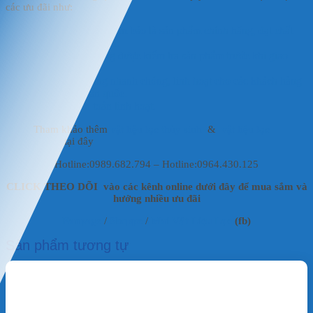
các ưu đãi như:
Sản phẩm đảm bảo là sản phẩm chính hãng, đạt chất
lượng chuẩn.
Khách hàng được kiểm tra sản phẩm trước khi giao
hàng.
Giao hàng nhanh chóng, linh hoạt cho các khách hàng
trên toàn quốc.
Thanh toán linh hoạt.
Tham khảo thêm
vật liệu lọc thủy sinh
&
vật liệu lọc
hồ koi
tại đây
Hotline:0989.682.794 – Hotline:0964.430.125
CLICK THEO DÕI vào các kênh online dưới đây để mua sắm và
hưởng nhiều ưu đãi
Fanpage
/
Shoppe
/
Mai Vật Liệu Lọc
(fb)
Sản phẩm tương tự