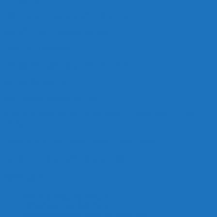
HỘ KINH DOANH: MẠC THỊ MAI 2
MÃ SỐ THUẾ: 8487961269-001
Ngày cấp: 11/01/2023
Nơi cấp: Cục cảnh sát QLHC về TTXH
Hotlline: 0989.682.794
Email: hdkoi27370nlb@gmail.com
Cơ sở 1: 25/370 Nguyễn Lương Bằng, P. Thanh Bình, TP. Hải
Dương
Cơ sở 2: Lôi Xá - Đức Chính - Cẩm Giàng
Cơ sở 3: Quảng Châu Trung Quốc
Chính sách
Chính sách bảo mật thông tin
Điều khoản giao dịch chung
Chính sách bảo mật thông tin thanh toán