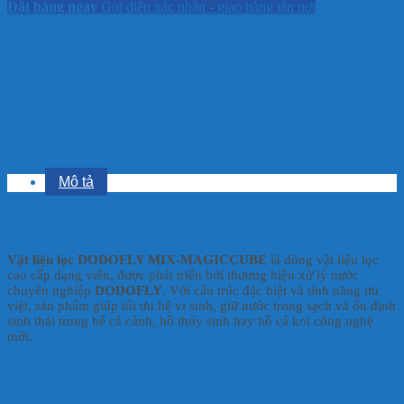
Đặt hàng ngay
Gọi điện xác nhận - giao hàng tận nơi
SKU:
Không áp dụng
Danh mục:
Sản Phẩm
,
Thủy Sinh
,
Vật liệu
thủy sinh
MORE INFORMATION
Aliquam faucibus, odio nec commodo aliquam, neque felis placerat
dui, a porta ante lectus
Mô tả
Vật Liệu Lọc DODOFLY MIX-MAGICCUBE – Lọc Sạch, Bền
Lâu, Thân Thiện Sinh Học
Vật liệu lọc DODOFLY MIX-MAGICCUBE
là dòng vật liệu lọc
cao cấp dạng viên, được phát triển bởi thương hiệu xử lý nước
chuyên nghiệp
DODOFLY
. Với cấu trúc đặc biệt và tính năng ưu
việt, sản phẩm giúp tối ưu hệ vi sinh, giữ nước trong sạch và ổn định
sinh thái trong bể cá cảnh, hồ thủy sinh hay hồ cá koi công nghệ
mới.
THÔNG SỐ CƠ BẢN