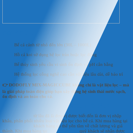
GỢI Ý SỬ DỤNG
Bể cá cảnh từ nhỏ đến lớn (30L – 1000L)
Hồ cá koi sử dụng hệ lọc tràn hoặc lọc động
Bể thủy sinh yêu cầu vi sinh ổn định và pH cân bằng
Hệ thống lọc công nghệ cao cần vật liệu lâu dài, dễ bảo trì
👉 DODOFLY MIX-MAGICCUBE không chỉ là vật liệu lọc – mà
là giải pháp toàn diện giúp bạn xây dựng hệ sinh thái nước sạch,
ổn định và an toàn cho cá.
NÊN MUA
DODOFLY MIX-MAGICCUBE
Ở ĐÂU?
HD AQUAFISH
từ lâu đã là đơn vị được biết đến là đơn vị nhập
khẩu, phân phối nhiều loại vật liệu lọc cho bể cá. Khi mua hàng tại
HD AQUAFISH
khách hàng có thể yên tâm về chất lượng và giá
thành. Khi mua hàng tại
HD AQUAFISH
quý khách sẽ nhận được