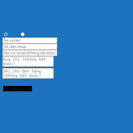
Sản phẩm này hiện đã hết hàng và không có sẵn.
Bạn vui lòng nhập đúng số điện thoại để chúng tôi sẽ gọi xác
nhận đơn hàng trước khi giao hàng. Xin cảm ơn!
Thông tin người mua
Anh
Chị
Tổng:
Đặt hàng ngay
VẬT LIỆU LỌC HỒ CÁ HẢI DƯƠNG
HD AQUASHOP