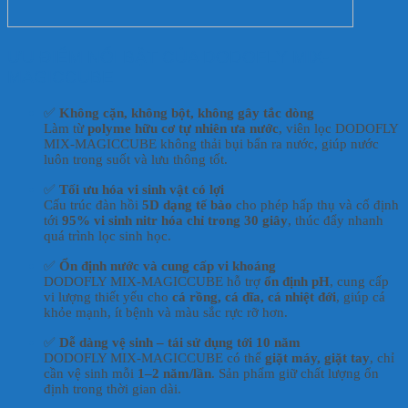
ƯU ĐIỂM NỔI BẬT CỦA DODOFLY MIX-
MAGICCUBE
✅
Không cặn, không bột, không gây tắc dòng
Làm từ
polyme hữu cơ tự nhiên ưa nước
, viên lọc DODOFLY
MIX-MAGICCUBE không thải bụi bẩn ra nước, giúp nước
luôn trong suốt và lưu thông tốt.
✅
Tối ưu hóa vi sinh vật có lợi
Cấu trúc đàn hồi
5D dạng tế bào
cho phép hấp thụ và cố định
tới
95% vi sinh nitr hóa chỉ trong 30 giây
, thúc đẩy nhanh
quá trình lọc sinh học.
✅
Ổn định nước và cung cấp vi khoáng
DODOFLY MIX-MAGICCUBE hỗ trợ
ổn định pH
, cung cấp
vi lượng thiết yếu cho
cá rồng, cá dĩa, cá nhiệt đới
, giúp cá
khỏe mạnh, ít bệnh và màu sắc rực rỡ hơn.
✅
Dễ dàng vệ sinh – tái sử dụng tới 10 năm
DODOFLY MIX-MAGICCUBE có thể
giặt máy, giặt tay
, chỉ
cần vệ sinh mỗi
1–2 năm/lần
. Sản phẩm giữ chất lượng ổn
định trong thời gian dài.