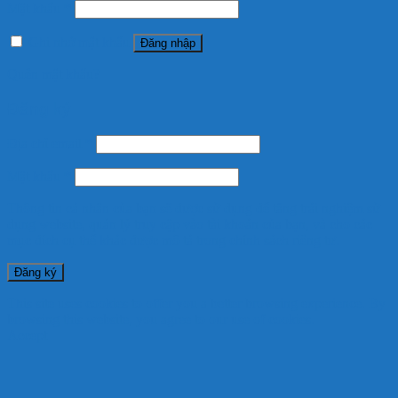
Mật khẩu
*
Ghi nhớ mật khẩu
Đăng nhập
Quên mật khẩu?
Đăng ký
Địa chỉ email
*
Mật khẩu
*
Thông tin cá nhân của bạn sẽ được sử dụng để tăng trải nghiệm sử
dụng website, quản lý truy cập vào tài khoản của bạn, và cho các
mục đích cụ thể khác được mô tả trong
chính sách riêng tư
.
Đăng ký
This site uses cookies to offer you a better browsing experience. By
browsing this website, you agree to our use of cookies.
Accept