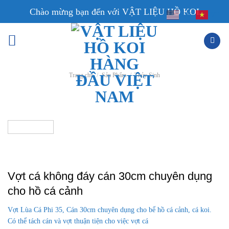
Skip
Chào mừng bạn đến với VẬT LIỆU HỒ KOI
EN
VI
to
content
Trang chủ
/
Sản Phẩm
/
Thủy Sinh
Vợt cá không đáy cán 30cm chuyên dụng
cho hồ cá cảnh
Vợt Lùa Cá Phi 35, Cán 30cm chuyên dụng cho bể hồ cá cảnh, cá koi.
Có thể tách cán và vợt thuận tiện cho việc vợt cá