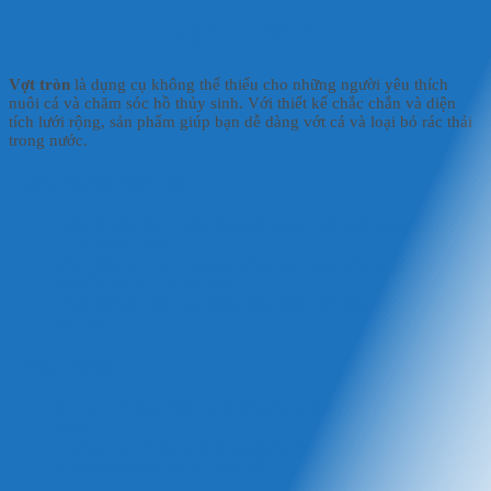
Vợt Tròn
Vợt tròn
là dụng cụ không thể thiếu cho những người yêu thích
nuôi cá và chăm sóc hồ thủy sinh. Với thiết kế chắc chắn và diện
tích lưới rộng, sản phẩm giúp bạn dễ dàng vớt cá và loại bỏ rác thải
trong nước.
Tính Năng Nổi Bật:
Kích thước lớn
: Diện tích lưới rộng, phù hợp cho bể cá lớn
và dễ dàng vớt cá.
Chất liệu cao cấp
: Khung chịu lực, lưới mềm mại, không
làm tổn thương cá khi vớt.
Thiết kế tiện lợi
: Tay cầm chắc chắn, dễ dàng sử dụng và
thao tác.
Ứng Dụng:
Vớt cá
: Dễ dàng bắt và di chuyển cá mà không làm cá bị
stress.
Loại bỏ rác
: Giúp giữ cho môi trường nước luôn sạch sẽ, bảo
vệ sức khỏe cho cá và thực vật.