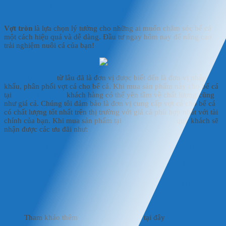
Tại Sao Nên Chọn Vợt Tròn ?
Vợt tròn
là lựa chọn lý tưởng cho những ai muốn chăm sóc bể cá
một cách hiệu quả và dễ dàng. Đầu tư ngay hôm nay để nâng cao
trải nghiệm nuôi cá của bạn!
HD AQUAFISH
từ lâu đã là đơn vị được biết đến là đơn vị nhập
khẩu, phân phối vợt cá cho bể cá. Khi mua sản phẩm này cho bể cá
tại
HD AQUAFISH
khách hàng có thể yên tâm về chất lượng cũng
như giá cả. Chúng tôi đảm bảo là đơn vị cung cấp vợt cá cho bể cá
có chất lượng tốt nhất trên thị trường với giá cả phù hợp nhất với tài
chính của bạn. Khi mua sản phẩm tại
HD AQUAFISH
quý khách sẽ
nhận được các ưu đãi như:
Sản phẩm đảm bảo là sản phẩm chính hãng, đạt chất
lượng chuẩn.
Khách hàng được kiểm tra sản phẩm trước khi giao
hàng.
Giao hàng nhanh chóng, linh hoạt cho các khách hàng
trên toàn quốc.
Thanh toán linh hoạt.
Tham khảo thêm
Mặt Hàng Sản Xuất
tại đây