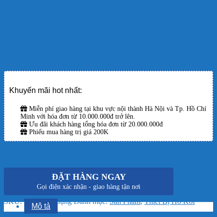
Sản phẩm chính hãng, chất lượng cao
Mẫu mã mới tiết kiệm điện năng
Bền đẹp, thời gian sử dụng lâu dài
Giá cả phải chăng, bảo hành
Giao hàng toàn quốc, phương pháp thanh toán đa dạng
Khuyến mãi hot nhất:
Miễn phí giao hàng tại khu vực nội thành Hà Nội và Tp. Hồ Chí
Minh với hóa đơn từ 10.000.000đ trở lên.
Ưu đãi khách hàng tổng hóa đơn từ 20.000.000đ
Phiếu mua hàng trị giá 200K
Sản phẩm này hiện đã hết hàng và không có sẵn.
ĐẶT HÀNG NGAY
Gọi điện xác nhận - giao hàng tận nơi
SKU:
Không áp dụng
Danh mục:
Sản Phẩm
,
Thiết Bị Hồ Koi
Mô tả