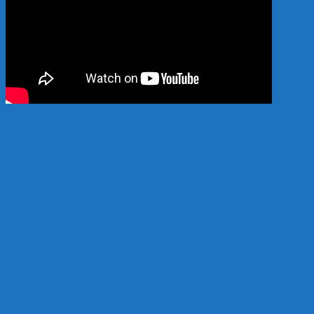
Hỗ trợ 24/7: 0989.682.794
Copyright 2024 © vatlieuhokoi.com Đơn vị sản xuất vật liệu hồ koi hàng đầu
Việt Nam
This site uses cookies to offer you a better browsing experience. By
browsing this website, you agree to our use of cookies.
Accept