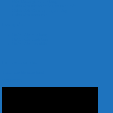
Điều khoản giao dịch chung
Chính sách bảo mật thông tin thanh toán
Chính sách vận chuyển, giao hàng
Chính sách thanh toán
Hướng dẫn
Hướng dẫn mua hàng
Hướng dẫn thanh toán
Hướng dẫn giao nhận
Hình thức thanh toán:
Thanh toán khi nhận hàng
YOUTUBE