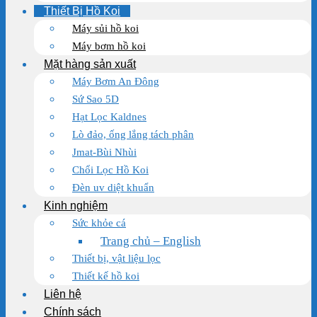
Thiết Bị Hồ Koi
Máy sủi hồ koi
Máy bơm hồ koi
Mặt hàng sản xuất
Máy Bơm An Đông
Sứ Sao 5D
Hạt Lọc Kaldnes
Lò đảo, ống lắng tách phân
Jmat-Bùi Nhùi
Chổi Lọc Hồ Koi
Đèn uv diệt khuẩn
Kinh nghiệm
Sức khỏe cá
Trang chủ – English
Thiết bị, vật liệu lọc
Thiết kế hồ koi
Liên hệ
Chính sách