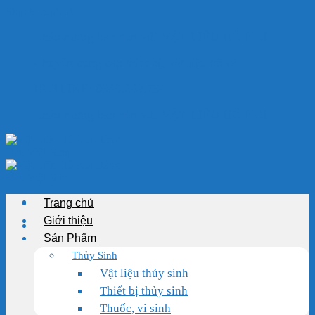
Skip to content
Chào mừng bạn đến với VẬT LIỆU HỒ KOI
Chuyên cung cấp thiết bị, vật liệu hồ cá
HOTLINE: 0989.682.794
Chào mừng bạn đến với VẬT LIỆU HỒ KOI
Trang chủ
Giới thiệu
Sản Phẩm
Thủy Sinh
Vật liệu thủy sinh
Thiết bị thủy sinh
Thuốc, vi sinh