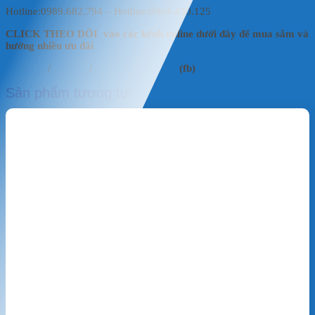
Hotline:0989.682.794 – Hotline:0964.430.125
CLICK THEO DÕI vào các kênh online dưới đây để mua sắm và
hưởng nhiều ưu đãi
Fanpage
/
Shoppe
/
Mai Vật Liệu Lọc
(fb)
Sản phẩm tương tự