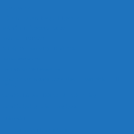
HD AQUASHOP
HỘ KINH DOANH: MẠC THỊ MAI 2
MÃ SỐ THUẾ: 8487961269-001
Ngày cấp: 11/01/2023
Nơi cấp: Cục cảnh sát QLHC về TTXH
Hotlline: 0989.682.794
Email: hdkoi27370nlb@gmail.com
Cơ sở 1: 25/370 Nguyễn Lương Bằng, P. Thanh Bình, TP. Hải
Dương
Cơ sở 2: Lôi Xá - Đức Chính - Cẩm Giàng
Cơ sở 3: Quảng Châu Trung Quốc
Chính sách
Chính sách bảo mật thông tin