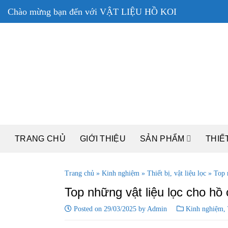
Skip
Chào mừng bạn đến với VẬT LIỆU HỒ KOI
to
content
TRANG CHỦ
GIỚI THIỆU
SẢN PHẨM
THIẾT
Trang chủ
»
Kinh nghiệm
»
Thiết bị, vật liệu lọc
»
Top 
Top những vật liệu lọc cho hồ 
Posted on
29/03/2025
by
Admin
Kinh nghiệm
,