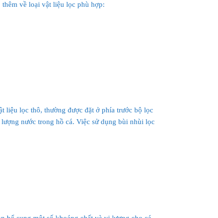
thêm về loại vật liệu lọc phù hợp:
ật liệu lọc thô, thường được đặt ở phía trước bộ lọc
t lượng nước trong hồ cá. Việc sử dụng bùi nhùi lọc
còn bổ sung một số khoáng chất và vi lượng cho cá