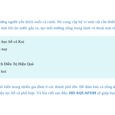
ững người yêu thích nuôi cá cảnh. Nó cung cấp hệ vi sinh vật cần thiết 
u mùi hôi do nước gây ra, tạo môi trường sống trong lành và thoải mái c
h học hồ cá Koi
n nay
h Điều Trị Hiệu Quả
 koi
phổ biến trong nhiều gia đình ở các thành phố lớn. Để đảm bảo cá sống
iệu lọc hồ cá phù hợp. Và bài viết sau đây,
HD AQUAFISH
sẽ giúp bạn