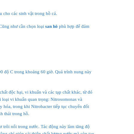
u cho các sinh vật trong hồ cá.
. Cũng như cần chọn loại
san hô
phù hợp để đảm
300 độ C trong khoảng 60 giờ. Quá trình nung này
chất độc hại, vi khuẩn và các tạp chất khác, từ đó
hai loại vi khuẩn quan trọng: Nitrosomonas và
hóa, trong khi Nitrobacter tiếp tục chuyển đổi
nh thái trong hồ.
cơ trôi nổi trong nước. Tác động này làm tăng độ
ng chỉ giúp cải thiện chất lượng nước mà còn tạo