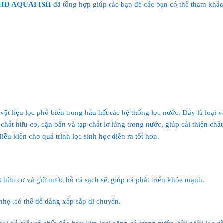
HD AQUAFISH
đã tổng hợp giúp các bạn để các bạn có thể tham khảo 
 vật liệu lọc phổ biến trong hầu hết các hệ thống lọc nước. Đây là loại v
chất hữu cơ, cặn bẩn và tạp chất lơ lửng trong nước, giúp cải thiện chấ
ều kiện cho quá trình lọc sinh học diễn ra tốt hơn.
 hữu cơ và giữ nước hồ cá sạch sẽ, giúp cá phát triển khỏe mạnh.
nhẹ ,có thể dễ dàng xếp sắp di chuyển.
oại bỏ một số chất độc hay kim loại nặng có trong nước, bùi nhùi lọc 