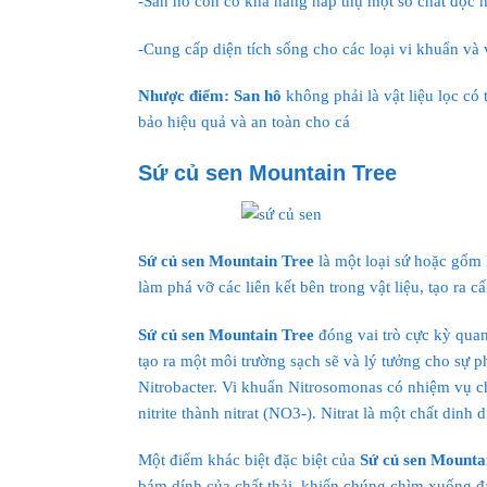
-San hô còn có khả năng hấp thụ một số chất độc h
-Cung cấp diện tích sống cho các loại vi khuẩn và 
Nhược điểm:
San hô
không phải là vật liệu lọc có
bảo hiệu quả và an toàn cho cá
Sứ củ sen Mountain Tree
Sứ củ sen Mountain Tree
là một loại sứ hoặc gốm 
làm phá vỡ các liên kết bên trong vật liệu, tạo ra 
Sứ củ sen Mountain Tree
đóng vai trò cực kỳ quan
tạo ra một môi trường sạch sẽ và lý tưởng cho sự ph
Nitrobacter. Vi khuẩn Nitrosomonas có nhiệm vụ ch
nitrite thành nitrat (NO3-). Nitrat là một chất dinh 
Một điểm khác biệt đặc biệt của
Sứ củ sen Mounta
bám dính của chất thải, khiến chúng chìm xuống đ