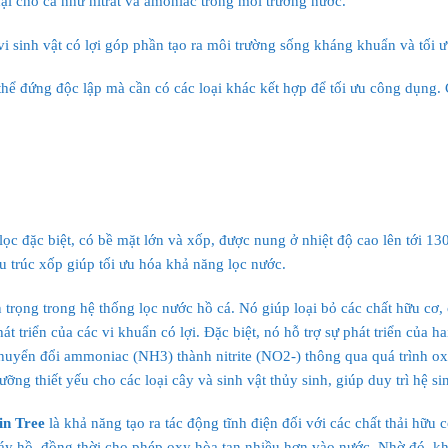
ại cho cá như nitrat và amoniac trong môi trường nước.
vi sinh vật có lợi góp phần tạo ra môi trường sống kháng khuẩn và tối ư
 thể đứng độc lập mà cần có các loại khác kết hợp để tối ưu công dụng
lọc đặc biệt, có bề mặt lớn và xốp, được nung ở nhiệt độ cao lên tới 1
cấu trúc xốp giúp tối ưu hóa khả năng lọc nước.
 trọng trong hệ thống lọc nước hồ cá. Nó giúp loại bỏ các chất hữu cơ, 
át triển của các vi khuẩn có lợi. Đặc biệt, nó hỗ trợ sự phát triển của 
uyển đổi ammoniac (NH3) thành nitrite (NO2-) thông qua quá trình oxy 
dưỡng thiết yếu cho các loại cây và sinh vật thủy sinh, giúp duy trì hệ si
in Tree
là khả năng tạo ra tác động tĩnh điện đối với các chất thải hữu 
áy hồ, đồng thời cho phép oxy hòa tan nhiều hơn vào nước. Nhờ đó, khô