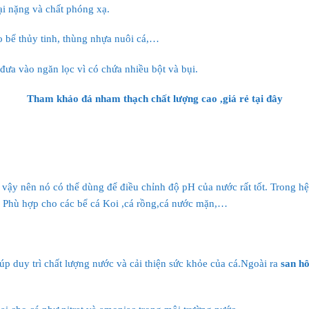
ại nặng và chất phóng xạ.
o bể thủy tinh, thùng nhựa nuôi cá,…
đưa vào ngăn lọc vì có chứa nhiều bột và bụi.
Tham khảo đá nham thạch chất lượng cao ,giá rẻ
tại đây
vậy nên nó có thể dùng để điều chỉnh độ pH của nước rất tốt. Trong hệ
t. Phù hợp cho các bể cá Koi ,cá rồng,cá nước mặn,…
p duy trì chất lượng nước và cải thiện sức khỏe của cá.Ngoài ra
san h