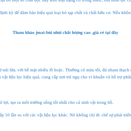
định kỳ để đảm bảo hiệu quả loại bỏ tạp chất và chất hữu cơ. Nếu khôn
Tham khảo jmat-bùi nhùi chất lượng cao ,giá rẻ
tại đây
từ núi lửa, với bề mặt nhiều lỗ hoặc. Thường có màu tối, đá nham thạch
là vật liệu lọc hiệu quả, cung cấp nơi trú ngụ cho vi khuẩn và hỗ trợ ph
 lợi, tạo ra môi trường sống tốt nhất cho cá sinh vật trong hồ.
 10 lần so với các vật liệu lọc khác. Nó không chỉ ức chế sự phát tri