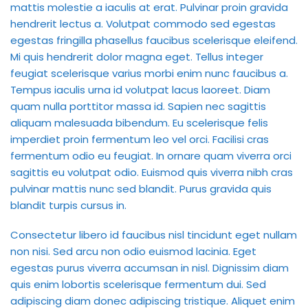
mattis molestie a iaculis at erat. Pulvinar proin gravida
hendrerit lectus a. Volutpat commodo sed egestas
egestas fringilla phasellus faucibus scelerisque eleifend.
Mi quis hendrerit dolor magna eget. Tellus integer
feugiat scelerisque varius morbi enim nunc faucibus a.
Tempus iaculis urna id volutpat lacus laoreet. Diam
quam nulla porttitor massa id. Sapien nec sagittis
aliquam malesuada bibendum. Eu scelerisque felis
imperdiet proin fermentum leo vel orci. Facilisi cras
fermentum odio eu feugiat. In ornare quam viverra orci
sagittis eu volutpat odio. Euismod quis viverra nibh cras
pulvinar mattis nunc sed blandit. Purus gravida quis
blandit turpis cursus in.
Consectetur libero id faucibus nisl tincidunt eget nullam
non nisi. Sed arcu non odio euismod lacinia. Eget
egestas purus viverra accumsan in nisl. Dignissim diam
quis enim lobortis scelerisque fermentum dui. Sed
adipiscing diam donec adipiscing tristique. Aliquet enim