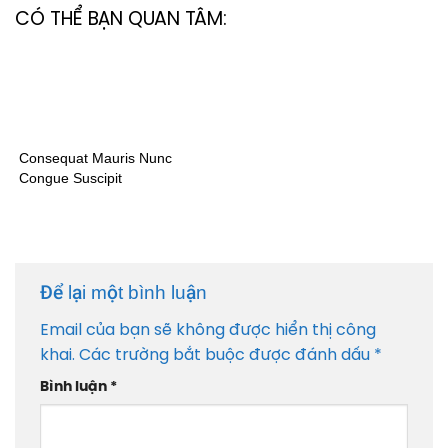
CÓ THỂ BẠN QUAN TÂM:
Consequat Mauris Nunc
Congue Suscipit
Để lại một bình luận
Email của bạn sẽ không được hiển thị công
khai.
Các trường bắt buộc được đánh dấu
*
Bình luận
*