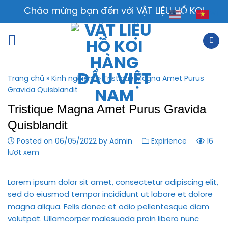
Skip
Chào mừng bạn đến với VẬT LIỆU HỒ KOI
VI
EN
to
content
Trang chủ
»
Kinh nghiệm
»
Tristique Magna Amet Purus
Gravida Quisblandit
Tristique Magna Amet Purus Gravida
Quisblandit
Posted on
06/05/2022
by
Admin
Expirience
16
lượt xem
Lorem ipsum dolor sit amet, consectetur adipiscing elit,
sed do eiusmod tempor incididunt ut labore et dolore
magna aliqua. Felis donec et odio pellentesque diam
volutpat. Ullamcorper malesuada proin libero nunc