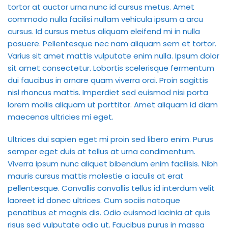
tortor at auctor urna nunc id cursus metus. Amet
commodo nulla facilisi nullam vehicula ipsum a arcu
cursus. Id cursus metus aliquam eleifend mi in nulla
posuere. Pellentesque nec nam aliquam sem et tortor.
Varius sit amet mattis vulputate enim nulla. Ipsum dolor
sit amet consectetur. Lobortis scelerisque fermentum
dui faucibus in ornare quam viverra orci. Proin sagittis
nisl rhoncus mattis. Imperdiet sed euismod nisi porta
lorem mollis aliquam ut porttitor. Amet aliquam id diam
maecenas ultricies mi eget.
Ultrices dui sapien eget mi proin sed libero enim. Purus
semper eget duis at tellus at urna condimentum.
Viverra ipsum nunc aliquet bibendum enim facilisis. Nibh
mauris cursus mattis molestie a iaculis at erat
pellentesque. Convallis convallis tellus id interdum velit
laoreet id donec ultrices. Cum sociis natoque
penatibus et magnis dis. Odio euismod lacinia at quis
risus sed vulputate odio ut. Faucibus purus in massa