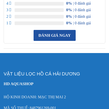
4
0%
| 0 đánh giá
3
0%
| 0 đánh giá
2
0%
| 0 đánh giá
1
0%
| 0 đánh giá
ĐÁNH GIÁ NGAY
VẬT LIỆU LỌC HỒ CÁ HẢI DƯƠNG
HD AQUASHOP
HỘ KINH DOANH: MẠC THỊ MAI 2
MÃ SỐ THUẾ: 8487961269-001