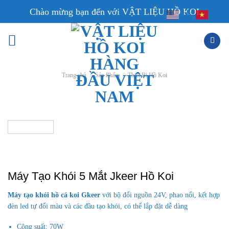
Skip
Chào mừng bạn đến với VẬT LIỆU HỒ KOI
EN
VI
to
content
Trang chủ
/
Sản Phẩm
/
Thiết Bị Hồ Koi
Máy Tạo Khói 5 Mắt Jkeer Hồ Koi
Máy tạo khói hồ cá koi Gkeer
với bộ đổi nguồn 24V, phao nổi, kết hợp
đèn led tự đổi màu và các đầu tạo khói, có thể lắp đặt dễ dàng
Công suất: 70W