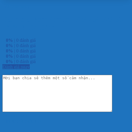
Đặt hàng ngay
Đánh giá Bơm Atman HAS-25/HAS-30 –
Thiết Bị Cá Cảnh
5
0%
| 0 đánh giá
4
0%
| 0 đánh giá
3
0%
| 0 đánh giá
2
0%
| 0 đánh giá
1
0%
| 0 đánh giá
Đánh giá ngay
Đánh giá Bơm Atman HAS-25/HAS-30 – Thiết Bị Cá Cảnh
Gửi ảnh chụp thực tế
0 ký tự (tối thiểu 10)
+