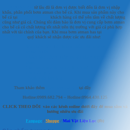
HD AQUASHOP
từ lâu đã là đơn vị được biết đến là đơn vị nhập
khẩu, phân phối bơm atman cho bể cá. Khi mua sản phẩm này cho
bể cá tại
HD AQUASHOP
khách hàng có thể yên tâm về chất lượng
cũng như giá cả. Chúng tôi đảm bảo là đơn vị cung cấp bơm atman
cho bể cá có chất lượng tốt nhất trên thị trường với giá cả phù hợp
nhất với tài chính của bạn. Khi mua bơm atman has tại
HD
AQUASHOP
quý khách sẽ nhận được các ưu đãi như:
Sản phẩm đảm bảo là sản phẩm chính hãng, đạt chất
lượng chuẩn.
Khách hàng được kiểm tra sản phẩm trước khi giao
hàng.
Giao hàng nhanh chóng, linh hoạt cho các khách hàng
trên toàn quốc.
Thanh toán linh hoạt.
Tham khảo thêm
Máy Bơm Cá Koi
tại đây
Hotline:0989.682.794 – Hotline:0964.430.125
CLICK THEO DÕI vào các kênh online dưới đây để mua sắm và
hưởng nhiều ưu đãi
Fanpage
/
Shoppe
/
Mai Vật Liệu Lọc
(fb)