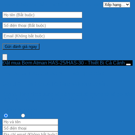
Bạn cảm thấy sản phẩm như thế nào?(chọn sao nhé):
Đặt mua Bơm Atman HAS-25/HAS-30 - Thiết Bị Cá Cảnh
Bơm Atman HAS-25/HAS-30 - Thiết Bị Cá Cảnh
Sản phẩm này hiện đã hết hàng và không có sẵn.
Bạn vui lòng nhập đúng số điện thoại để chúng tôi sẽ gọi xác
nhận đơn hàng trước khi giao hàng. Xin cảm ơn!
Thông tin người mua
Anh
Chị