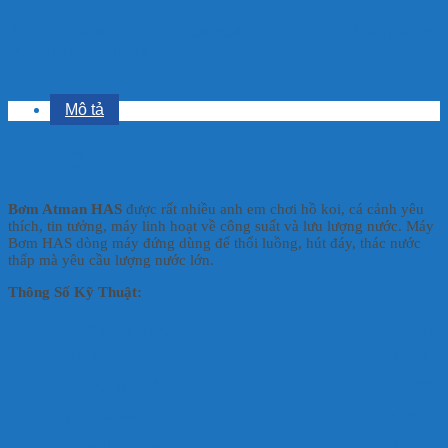
Aliquam faucibus, odio nec commodo aliquam, neque felis placerat
dui, a porta ante lectus
Mô tả
Bơm Tạt Atman HAS
Bơm Atman HAS
được rất nhiều anh em chơi hồ koi, cá cảnh yêu
thích, tin tưởng, máy linh hoạt về công suất và lưu lượng nước. Máy
Bơm HAS dòng máy đứng dùng để thổi luồng, hút đáy, thác nước
thấp mà yêu cầu lượng nước lớn.
Thông Số Kỹ Thuật:
Thông số kỹ thuật
Atman 
Công suất
150W
Lưu lượng tối đa
25.000 lí
Cột áp tối đa
4 mét
Đường kính ống ra
75 mm