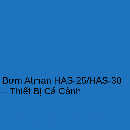
Bơm Atman HAS-25/HAS-30
– Thiết Bị Cá Cảnh
Đặc điểm nổi bật:
Công suất lớn, lưu lượng cao
, phù hợp sử dụng cho:
Hồ cá koi ngoài trời