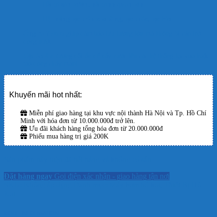
Hồ cá sân vườn, hồ cảnh quan lớn
Hệ thống lọc tràn cao tầng, lọc thác, lọc bio
Ống ra 75mm
giúp đảm bảo lưu lượng lớn mà không bị cản trở
dòng nước.
Cột áp 4m
tương đối ổn để đẩy nước lên các hệ thống lọc cao hoặc
tạo dòng chảy mạnh.
Khuyến mãi hot nhất:
Miễn phí giao hàng tại khu vực nội thành Hà Nội và Tp. Hồ Chí
Minh với hóa đơn từ 10.000.000đ trở lên.
Ưu đãi khách hàng tổng hóa đơn từ 20.000.000đ
Phiếu mua hàng trị giá 200K
Sản phẩm này hiện đã hết hàng và không có sẵn.
Đặt hàng ngay
Gọi điện xác nhận - giao hàng tận nơi
SKU:
Không áp dụng
Danh mục:
Máy bơm hồ koi
,
Thiết Bị Hồ
Koi
MORE INFORMATION