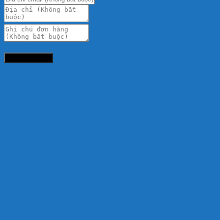
Tổng:
Đặt hàng ngay
VẬT LIỆU LỌC HỒ CÁ HẢI DƯƠNG
HD AQUASHOP
HỘ KINH DOANH: MẠC THỊ MAI 2
MÃ SỐ THUẾ: 8487961269-001
Ngày cấp: 11/01/2023
Nơi cấp: Cục cảnh sát QLHC về TTXH
Hotlline: 0989.682.794