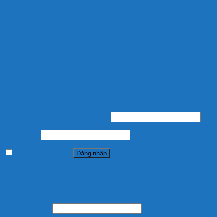
Thiết kế hồ koi
Liên hệ
Chính sách
Chính Sách Thanh Toán
Chính Sách Vận Chuyển, Giao Hàng
Chính Sách Bảo Mật Thông Tin Thanh Toán
Chính sách bảo hành/đổi trả hàng
Chuyên cung cấp thiết bị, vật liệu hồ cá
Đăng nhập
Tên tài khoản hoặc địa chỉ email
*
Mật khẩu
*
Ghi nhớ mật khẩu
Đăng nhập
Quên mật khẩu?
Đăng ký
Địa chỉ email
*