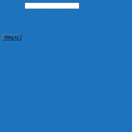
Mật khẩu
*
Thông tin cá nhân của bạn sẽ được sử dụng để tăng trải nghiệm sử
dụng website, quản lý truy cập vào tài khoản của bạn, và cho các
mục đích cụ thể khác được mô tả trong
chính sách riêng tư
.
Đăng ký
This site uses cookies to offer you a better browsing experience. By
browsing this website, you agree to our use of cookies.
Accept