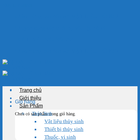
Skip to content
Chào mừng bạn đến với VẬT LIỆU HỒ KOI
Chuyên cung cấp thiết bị, vật liệu hồ cá
HOTLINE: 0989.682.794
Chào mừng bạn đến với VẬT LIỆU HỒ KOI
Trang chủ
Giới thiệu
Giỏ hàng
Sản Phẩm
Thủy Sinh
Chưa có sản phẩm trong giỏ hàng.
Vật liệu thủy sinh
Thiết bị thủy sinh
Thuốc, vi sinh