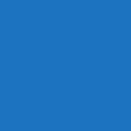
Email: hdkoi27370nlb@gmail.com
Cơ sở 1: 25/370 Nguyễn Lương Bằng, P. Thanh Bình, TP. Hải
Dương
Cơ sở 2: Lôi Xá - Đức Chính - Cẩm Giàng
Cơ sở 3: Quảng Châu Trung Quốc
Chính sách
Chính sách bảo mật thông tin
Điều khoản giao dịch chung
Chính sách bảo mật thông tin thanh toán
Chính sách vận chuyển, giao hàng
Chính sách thanh toán
Hướng dẫn
Hướng dẫn mua hàng
Hướng dẫn thanh toán
Hướng dẫn giao nhận