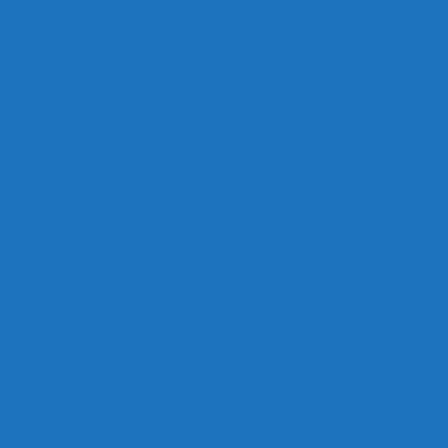
Copyright 2024 © vatlieuhokoi.com Đơn vị sản xuất vật liệu hồ koi hàng đầu
Việt Nam
Trang chủ
Giới thiệu
Sản Phẩm
Thủy Sinh
Vật liệu thủy sinh
Thiết bị thủy sinh
Thuốc, vi sinh
Thiết Bị Hồ Koi
Máy sủi hồ koi
Máy bơm hồ koi
Mặt hàng sản xuất
Máy Bơm An Đông
Sứ Sao 5D
Hạt Lọc Kaldnes
Lò đảo, ống lắng tách phân
Jmat-Bùi Nhùi
Chổi Lọc Hồ Koi
Đèn uv diệt khuẩn
Kinh nghiệm
Sức khỏe cá
Trang chủ – English
Thiết bị, vật liệu lọc