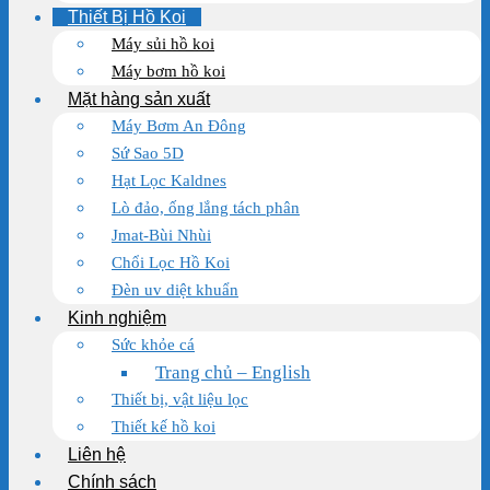
Thiết Bị Hồ Koi
Máy sủi hồ koi
Máy bơm hồ koi
Mặt hàng sản xuất
Máy Bơm An Đông
Sứ Sao 5D
Hạt Lọc Kaldnes
Lò đảo, ống lắng tách phân
Jmat-Bùi Nhùi
Chổi Lọc Hồ Koi
Đèn uv diệt khuẩn
Kinh nghiệm
Sức khỏe cá
Trang chủ – English
Thiết bị, vật liệu lọc
Thiết kế hồ koi
Liên hệ
Chính sách