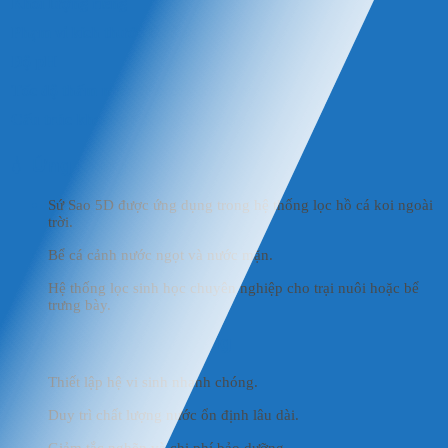
Khối lượng riêng
Phạm vi kích thước lỗ rỗng
Độ pH
Tốc độ thấm nước (Percolation Rate)
Cấu trúc khoang (Cavity Structure)
💧
Ứng Dụng
Sứ Sao 5D được ứng dụng trong hệ thống lọc hồ cá koi ngoài
trời.
Bể cá cảnh nước ngọt và nước mặn.
Hệ thống lọc sinh học chuyên nghiệp cho trại nuôi hoặc bể
trưng bày.
✅
Ưu Điểm Khi Sử Dụng
Thiết lập hệ vi sinh nhanh chóng.
Duy trì chất lượng nước ổn định lâu dài.