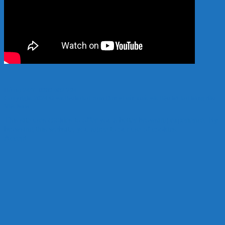
Hỗ trợ 24/7: 0989.682.794
Copyright 2024 © vatlieuhokoi.com Đơn vị sản xuất vật liệu hồ koi hàng đầu
Việt Nam
This site uses cookies to offer you a better browsing experience. By
browsing this website, you agree to our use of cookies.
Accept