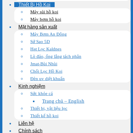
Thiết Bị Hồ Koi
Máy sủi hồ koi
Máy bơm hồ koi
Mặt hàng sản xuất
Máy Bơm An Đông
Sứ Sao 5D
Hạt Lọc Kaldnes
Lò đảo, ống lắng tách phân
Jmat-Bùi Nhùi
Chổi Lọc Hồ Koi
Đèn uv diệt khuẩn
Kinh nghiệm
Sức khỏe cá
Trang chủ – English
Thiết bị, vật liệu lọc
Thiết kế hồ koi
Liên hệ
Chính sách