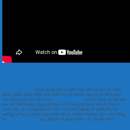
NÊN MUA SỨ SAO 5D Ở ĐÂU?
HD AQUASHOP
từ lâu đã là đơn vị được biết đến là đơn vị nhập
khẩu, phân phối nhiều loại thiết bị, sản phẩm cho bể cá. Khi mua
sản phẩm này cho bể cá tại
HD AQUASHOP
khách hàng có thể yên
tâm về chất lượng cũng như giá cả. Chúng tôi đảm bảo là đơn vị
cung cấp các sản phẩm cho bể cá có chất lượng tốt nhất trên thị
trường với giá cả phù hợp nhất với tài chính của bạn. Khi mua hàng
tại
HD AQUASHOP
quý khách sẽ nhận được các ưu đãi như:
Sản phẩm đảm bảo là sản phẩm chính hãng, đạt chất