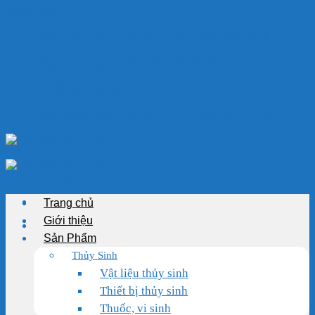
Skip to content
Chào mừng bạn đến với VẬT LIỆU HỒ KOI
Chuyên cung cấp thiết bị, vật liệu hồ cá
HOTLINE: 0989.682.794
Chào mừng bạn đến với VẬT LIỆU HỒ KOI
Trang chủ
Giới thiệu
Sản Phẩm
Thủy Sinh
Vật liệu thủy sinh
Thiết bị thủy sinh
Thuốc, vi sinh