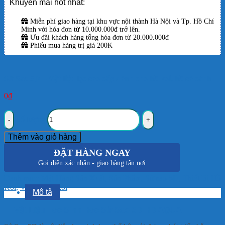
Khuyến mãi hot nhất:
Miễn phí giao hàng tại khu vực nội thành Hà Nội và Tp. Hồ Chí
Minh với hóa đơn từ 10.000.000đ trở lên.
Ưu đãi khách hàng tổng hóa đơn từ 20.000.000đ
Phiếu mua hàng trị giá 200K
Sứ Sao 5D – Vật liệu lọc cao cấp dành cho hồ koi, hồ cá cảnh
0
₫
Số lượng
Thêm vào giỏ hàng
ĐẶT HÀNG NGAY
Gọi điện xác nhận - giao hàng tận nơi
Danh mục:
Mặt Hàng Sản Xuất
,
Sản Phẩm
,
Sứ sao 5D
,
Thiết Bị Hồ
Koi
,
Vật liệu hồ koi
Mô tả
🌊
Vật Liệu Lọc Sinh Học Sứ Sao 5D HD AQUA