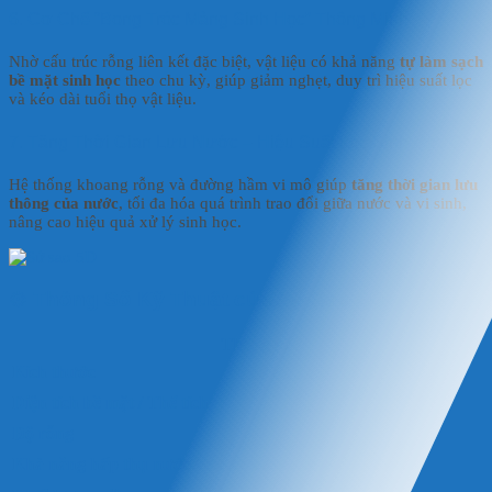
6. Cơ Chế “Bong Tróc Màng Sinh Học” Thông Minh
Nhờ cấu trúc rỗng liên kết đặc biệt, vật liệu có khả năng
tự làm sạch
bề mặt sinh học
theo chu kỳ, giúp giảm nghẹt, duy trì hiệu suất lọc
và kéo dài tuổi thọ vật liệu.
7. Tăng Thời Gian Lưu Nước – Hiệu Suất Lọc Sinh Học Cao
Hệ thống khoang rỗng và đường hầm vi mô giúp
tăng thời gian lưu
thông của nước
, tối đa hóa quá trình trao đổi giữa nước và vi sinh,
nâng cao hiệu quả xử lý sinh học.
⚙️
Thông Số Kỹ Thuật của Sứ Sao 5D
Thông số
Kích thước
Diện tích bề mặt / Thể tích
Độ rỗng
Khả năng hấp thụ nước