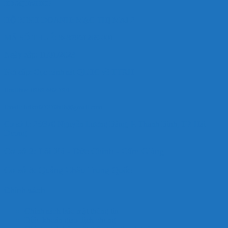
HD AQUASHOP
HỘ KINH DOANH: MẠC THỊ MAI 2
MÃ SỐ THUẾ: 8487961269-001
Ngày cấp: 11/01/2023
Nơi cấp: Cục cảnh sát QLHC về TTXH
Hotlline: 0989.682.794
Email: hdkoi27370nlb@gmail.com
Cơ sở 1: 25/370 Nguyễn Lương Bằng, P. Thanh Bình, TP. Hải
Dương
Cơ sở 2: Lôi Xá - Đức Chính - Cẩm Giàng
Cơ sở 3: Quảng Châu Trung Quốc
Chính sách
Chính sách bảo mật thông tin
Điều khoản giao dịch chung