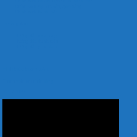
Chính sách bảo mật thông tin thanh toán
Chính sách vận chuyển, giao hàng
Chính sách thanh toán
Hướng dẫn
Hướng dẫn mua hàng
Hướng dẫn thanh toán
Hướng dẫn giao nhận
Hình thức thanh toán:
Thanh toán khi nhận hàng
YOUTUBE