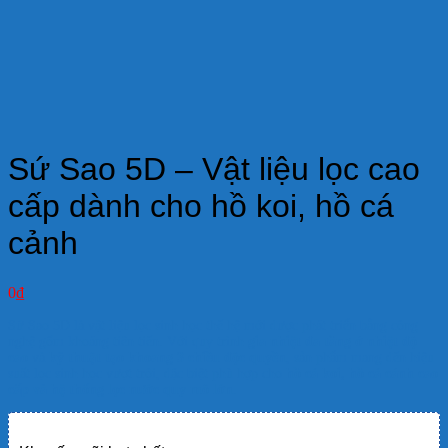
Sứ Sao 5D – Vật liệu lọc cao
cấp dành cho hồ koi, hồ cá
cảnh
0
₫
Sứ Sao 5D là vật liệu lọc sinh học thế hệ mới được phát triển bằng công
nghệ gốm khoáng tiên tiến. Với quy trình
gia nhiệt đa tầng ở nhiệt độ
cao
và
kỹ thuật tạo khoang 3 chiều độc quyền
, sản phẩm mang đến hiệu
suất lọc sinh học vượt trội, đặc biệt phù hợp cho
hồ cá koi, hồ cá cảnh cao
cấp và hệ thống lọc nước quy mô lớn
.