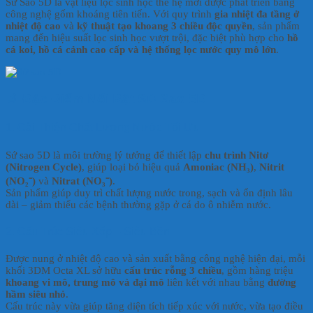
Sứ Sao 5D là vật liệu lọc sinh học thế hệ mới được phát triển bằng
công nghệ gốm khoáng tiên tiến. Với quy trình
gia nhiệt đa tầng ở
nhiệt độ cao
và
kỹ thuật tạo khoang 3 chiều độc quyền
, sản phẩm
mang đến hiệu suất lọc sinh học vượt trội, đặc biệt phù hợp cho
hồ
cá koi, hồ cá cảnh cao cấp và hệ thống lọc nước quy mô lớn
.
🔬
Đặc Điểm Nổi Bật Sứ Sao 5D
1. Cải Thiện Chất Lượng Nước Tối Ưu
Sứ sao 5D là môi trường lý tưởng để thiết lập
chu trình Nitơ
(Nitrogen Cycle)
, giúp loại bỏ hiệu quả
Amoniac (NH₃)
,
Nitrit
(NO₂⁻)
và
Nitrat (NO₃⁻)
.
Sản phẩm giúp duy trì chất lượng nước trong, sạch và ổn định lâu
dài – giảm thiểu các bệnh thường gặp ở cá do ô nhiễm nước.
2. Cấu Trúc Siêu Xốp – Siêu Bền
Được nung ở nhiệt độ cao và sản xuất bằng công nghệ hiện đại, mỗi
khối 3DM Octa XL sở hữu
cấu trúc rỗng 3 chiều
, gồm hàng triệu
khoang vi mô, trung mô và đại mô
liên kết với nhau bằng
đường
hầm siêu nhỏ
.
Cấu trúc này vừa giúp tăng diện tích tiếp xúc với nước, vừa tạo điều