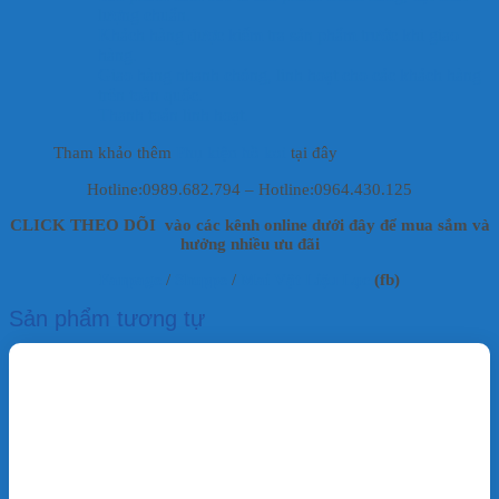
lượng chuẩn.
Khách hàng được kiểm tra sản phẩm trước khi giao
hàng.
Giao hàng nhanh chóng, linh hoạt cho các khách hàng
trên toàn quốc.
Thanh toán linh hoạt.
Tham khảo thêm
Phụ kiện hồ koi
tại đây
Hotline:0989.682.794 – Hotline:0964.430.125
CLICK THEO DÕI vào các kênh online dưới đây để mua sắm và
hưởng nhiều ưu đãi
Fanpage
/
Shoppe
/
Mai Vật Liệu Lọc
(fb)
Sản phẩm tương tự