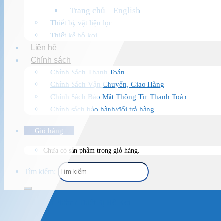
Trang chủ – English
Thiết bị, vật liệu lọc
Thiết kế hồ koi
Liên hệ
Chính sách
Chính Sách Thanh Toán
Chính Sách Vận Chuyển, Giao Hàng
Chính Sách Bảo Mật Thông Tin Thanh Toán
Chính sách bảo hành/đổi trả hàng
Giỏ hàng
Chưa có sản phẩm trong giỏ hàng.
Tìm kiếm:
Trang chủ
/
Sản Phẩm
/
Thiết Bị Hồ Koi