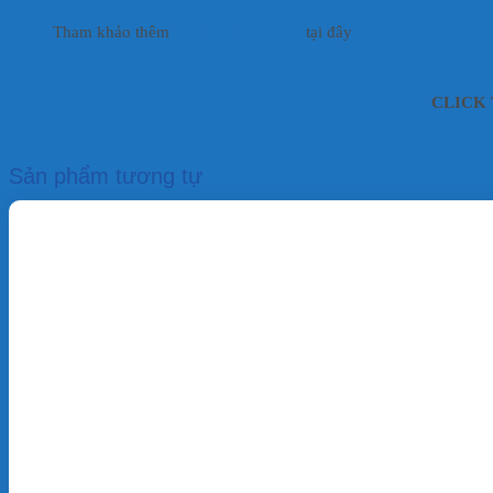
Tham khảo thêm
Vật liệu lọc hồ koi
tại đây
CLICK T
Sản phẩm tương tự