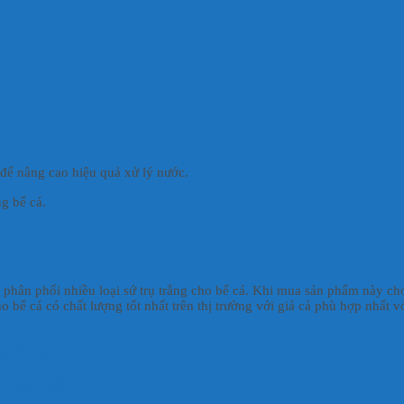
để nâng cao hiệu quả xử lý nước.
ng bể cá.
, phân phối nhiều loại sứ trụ trắng cho bể cá. Khi mua sản phẩm này ch
 bể cá có chất lượng tốt nhất trên thị trường với giá cả phù hợp nhất vớ
ng chuẩn.
.
ên toàn quốc.