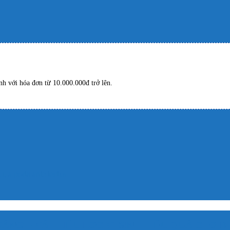
h với hóa đơn từ 10.000.000đ trở lên.
, a porta ante lectus
ẮNG – VẬT LIỆU LỌC VI SINH HIỆU QUẢ CHO 