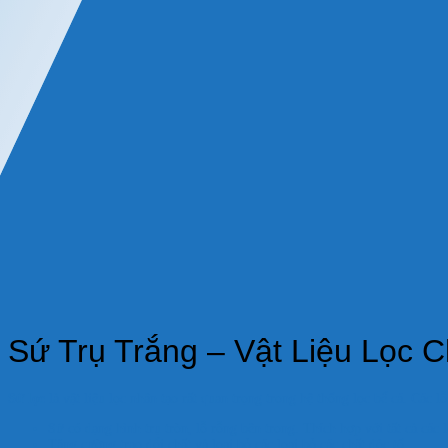
Sứ Trụ Trắng – Vật Liệu Lọc 
Sứ lọc
là vật liệu lọc nhân tạo rất quan trọng trong hệ thống lọc bể cá. Các lỗ 
Sứ có dạng hình trụ tròn, lỗ rỗng bên trong. Thích hợp với tất cà các l
Tăng cường trao đổi chất và loại bỏ các loại bỏ các chất độc tố.