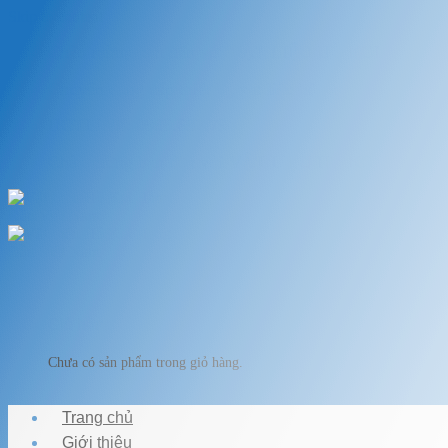
Skip to content
Chào mừng bạn đến với VẬT LIỆU HỒ KOI
Chuyên cung cấp thiết bị, vật liệu hồ cá
HOTLINE: 0989.682.794
Chào mừng bạn đến với VẬT LIỆU HỒ KOI
Giỏ hàng
Chưa có sản phẩm trong giỏ hàng.
Trang chủ
Giới thiệu