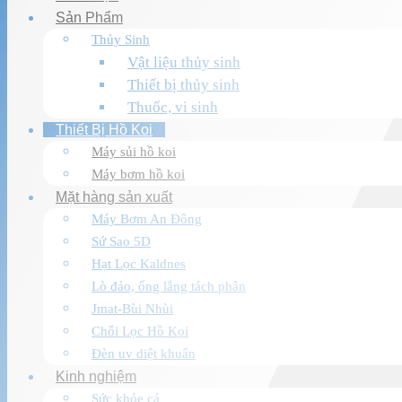
Sản Phẩm
Thủy Sinh
Vật liệu thủy sinh
Thiết bị thủy sinh
Thuốc, vi sinh
Thiết Bị Hồ Koi
Máy sủi hồ koi
Máy bơm hồ koi
Mặt hàng sản xuất
Máy Bơm An Đông
Sứ Sao 5D
Hạt Lọc Kaldnes
Lò đảo, ống lắng tách phân
Jmat-Bùi Nhùi
Chổi Lọc Hồ Koi
Đèn uv diệt khuẩn
Kinh nghiệm
Sức khỏe cá