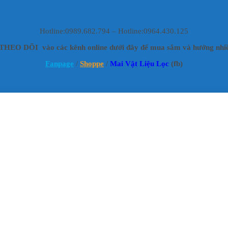
Hotline:0989.682.794 – Hotline:0964.430.125
HEO DÕI vào các kênh online dưới đây để mua sắm và hưởng nhiề
Fanpage
/
Shoppe
/
Mai Vật Liệu Lọc
(fb)