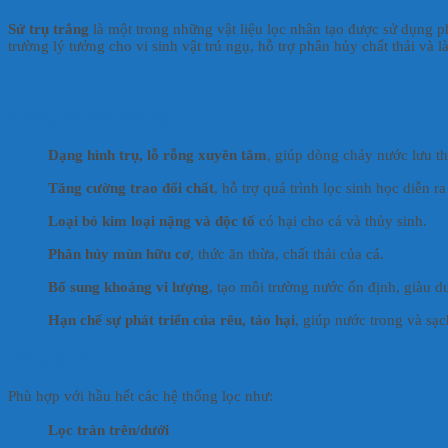
Sứ trụ trắng
là một trong những vật liệu lọc nhân tạo được sử dụng ph
trường lý tưởng cho vi sinh vật trú ngụ, hỗ trợ phân hủy chất thải và
Công dụng nổi bật
Dạng hình trụ, lỗ rỗng xuyên tâm
, giúp dòng chảy nước lưu th
Tăng cường trao đổi chất
, hỗ trợ quá trình lọc sinh học diễn ra
Loại bỏ kim loại nặng và độc tố
có hại cho cá và thủy sinh.
Phân hủy mùn hữu cơ
, thức ăn thừa, chất thải của cá.
Bổ sung khoáng vi lượng
, tạo môi trường nước ổn định, giàu d
Hạn chế sự phát triển của rêu, tảo hại
, giúp nước trong và sạc
Ứng dụng
Phù hợp với hầu hết các hệ thống lọc như:
Lọc tràn trên/dưới