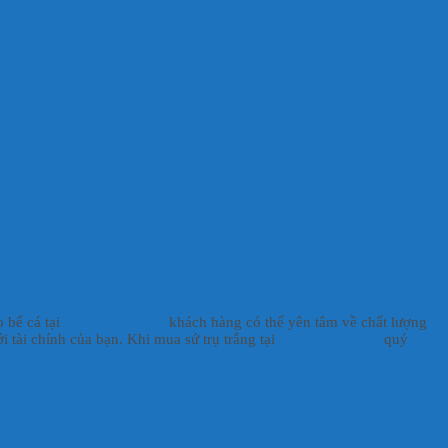
o bể cá tại
HD AQUAFISH
khách hàng có thể yên tâm về chất lượng
i tài chính của bạn. Khi mua sứ trụ trắng tại
HD AQUAFISH
quý