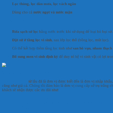
Lọc thùng, lọc dàn mưa, lọc vách ngăn
Dùng cho cả
nước ngọt và nước mặn
Hướng dẫn sử dụng
Rửa sạch sứ lọc
bằng nước trước khi sử dụng để loại bỏ bụi sứ.
Đặt sứ ở tầng lọc vi sinh
, sau lớp lọc thô (bông lọc, mút lọc).
Có thể kết hợp thêm tầng lọc tinh như
san hô vụn, nham thạch
Bổ sung men vi sinh định kỳ
để duy trì hệ vi sinh vật có lợi tro
NÊN MUA SỨ TRỤ TRẮNG Ở ĐÂU?
HD AQUAFISH
từ lâu đã là đơn vị được biết đến là đơn vị nhập khẩu
cũng như giá cả. Chúng tôi đảm bảo là đơn vị cung cấp sứ trụ trắng cho
khách sẽ nhận được các ưu đãi như:
Sản phẩm đảm bảo là sản phẩm chính hãng, đạt chất lượ
Khách hàng được kiểm tra sản phẩm trước khi giao hàng
Giao hàng nhanh chóng, linh hoạt cho các khách hàng tr
Thanh toán linh hoạt.