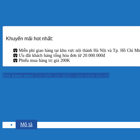
Lọai bỏ kim loại nặng.
Phân hủy mùn hữu cơ do cá thải ra.
Bổ sung các loại khoáng vi chất cho nước.
Hạn chế sự phát triển có của tảo và rêu hại trong nước.
Khuyến mãi hot nhất:
Miễn phí giao hàng tại khu vực nội thành Hà Nội và Tp. Hồ Chí Min
Ưu đãi khách hàng tổng hóa đơn từ 20.000.000đ
Phiếu mua hàng trị giá 200K
Đặt hàng ngay
Gọi điện xác nhận - giao hàng tận nơi
Danh mục:
Sản Phẩm
,
Thiết Bị Hồ Koi
,
Vật liệu hồ koi
MORE INFORMATION
Aliquam faucibus, odio nec commodo aliquam, neque felis placerat dui
Mô tả
SỨ TRỤ TR