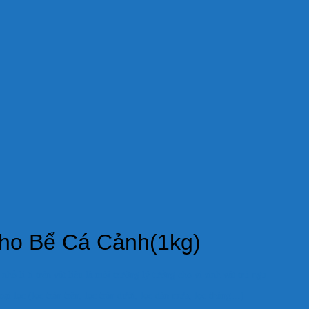
Cho Bể Cá Cảnh(1kg)
nhỏ li ti trên vật liệu là môi trường lý tưởng cho vi sinh vật trú ngụ
oại lọc (lọc tràn trên, lọc tràn dưới, lọc dàn mưa, lọc thùng…)