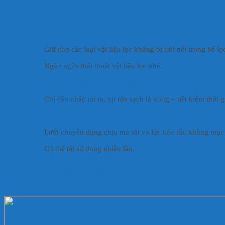
Ưu Điểm Vượt Trội
Tối Ưu Quản Lý Vật Liệu Lọc
Giữ cho các loại vật liệu lọc không bị trôi nổi trong bể lọ
Ngăn ngừa thất thoát vật liệu lọc nhỏ.
Vệ Sinh Dễ Dàng, Nhanh Chóng
Chỉ cần nhấc túi ra, xịt rửa sạch là xong – tiết kiệm thời 
Chất Liệu Siêu Bền
Lưới chuyên dụng chịu ma sát và lực kéo tốt, không mục 
Có thể tái sử dụng nhiều lần.
Kích Thước Lớn – Ứng Dụng Linh Hoạt
Kích thước tiêu chuẩn 50x50cm phù hợp với nhiều loại lọc
Dễ dàng gấp gọn, tùy biến bố trí vật liệu lọc theo ý muốn