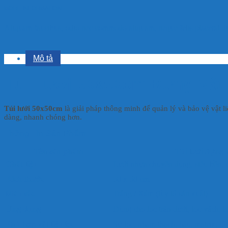
MORE INFORMATION
Aliquam faucibus, odio nec commodo aliquam, neque felis placerat dui
Mô tả
Túi Lưới 50x50cm Đựng Vật 
Túi lưới 50x50cm
là giải pháp thông minh để quản lý và bảo vệ vật li
dàng, nhanh chóng hơn.
Thông Tin Sản Phẩm
Tên sản phẩm
Túi lưới đựng v
Chất liệu
Lưới nhựa chuyên dụng, siêu bền,
Kích thước
50 x 50 cm
Màu sắc
Trắng / Xám (tùy lô sản xuất)
Ứng dụng
Dùng cho lọc tràn dưới, lọc vách, lọ
Phù hợp vật liệu lọc
Sứ lọc, nham thạch, hàu, matrix, lô