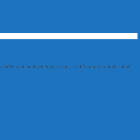
ễ Vệ Sinh
ệu như hàu, nham thạch, lông vũ lọc… và hỗ trợ quá trình vệ sinh dễ