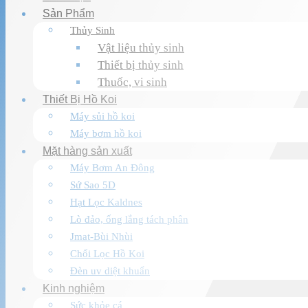
Sản Phẩm
Thủy Sinh
Vật liệu thủy sinh
Thiết bị thủy sinh
Thuốc, vi sinh
Thiết Bị Hồ Koi
Máy sủi hồ koi
Máy bơm hồ koi
Mặt hàng sản xuất
Máy Bơm An Đông
Sứ Sao 5D
Hạt Lọc Kaldnes
Lò đảo, ống lắng tách phân
Jmat-Bùi Nhùi
Chổi Lọc Hồ Koi
Đèn uv diệt khuẩn
Kinh nghiệm
Sức khỏe cá