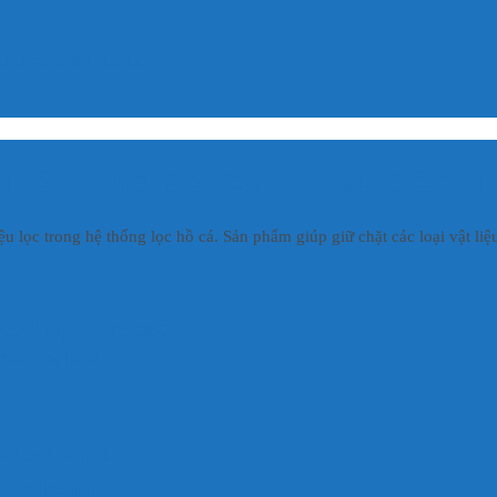
, a porta ante lectus
Liệu Lọc Bể Cá – Siêu Bền, D
ệu lọc trong hệ thống lọc hồ cá. Sản phẩm giúp giữ chặt các loại vật li
ật liệu lọc hồ cá 50x50cm
 chống mài mòn
c tràn trên, hồ koi
ng vũ, bio ball…