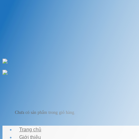
Skip to content
Chào mừng bạn đến với VẬT LIỆU HỒ KOI
Chuyên cung cấp thiết bị, vật liệu hồ cá
HOTLINE: 0989.682.794
Chào mừng bạn đến với VẬT LIỆU HỒ KOI
Giỏ hàng
Chưa có sản phẩm trong giỏ hàng.
Trang chủ
Giới thiệu