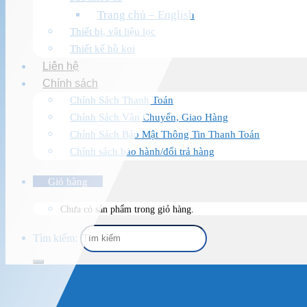
Trang chủ – English
Thiết bị, vật liệu lọc
Thiết kế hồ koi
Liên hệ
Chính sách
Chính Sách Thanh Toán
Chính Sách Vận Chuyển, Giao Hàng
Chính Sách Bảo Mật Thông Tin Thanh Toán
Chính sách bảo hành/đổi trả hàng
Giỏ hàng
Chưa có sản phẩm trong giỏ hàng.
Tìm kiếm:
Trang chủ
/
Sản Phẩm
/
Thủy Sinh