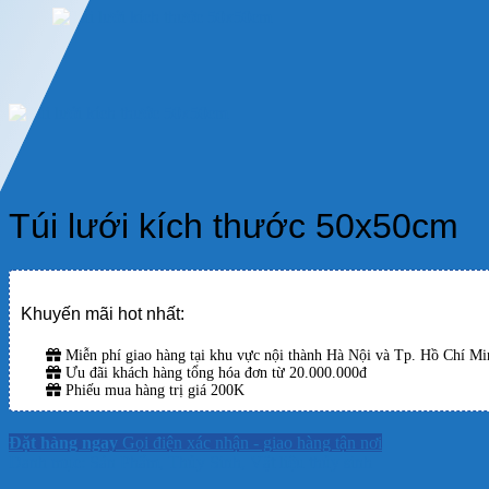
Túi lưới kích thước 50x50cm
Khuyến mãi hot nhất:
Miễn phí giao hàng tại khu vực nội thành Hà Nội và Tp. Hồ Chí Min
Ưu đãi khách hàng tổng hóa đơn từ 20.000.000đ
Phiếu mua hàng trị giá 200K
Đặt hàng ngay
Gọi điện xác nhận - giao hàng tận nơi
Danh mục:
Sản Phẩm
,
Thủy Sinh
,
Vật liệu thủy sinh