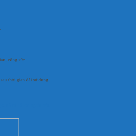
c.
gian, công sức.
sau thời gian dài sử dụng.
, kể cả hồ koi ngoài trời.
.