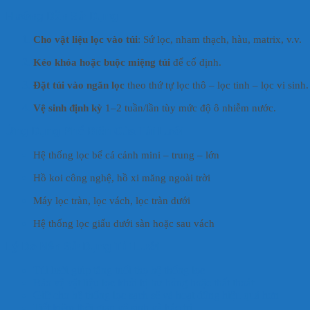
Hướng Dẫn Sử Dụng
Cho vật liệu lọc vào túi
: Sứ lọc, nham thạch, hàu, matrix, v.v.
Kéo khóa hoặc buộc miệng túi
để cố định.
Đặt túi vào ngăn lọc
theo thứ tự lọc thô – lọc tinh – lọc vi sinh.
Vệ sinh định kỳ
1–2 tuần/lần tùy mức độ ô nhiễm nước.
Ứng Dụng Phổ Biến Của Túi Lưới
Hệ thống lọc bể cá cảnh mini – trung – lớn
Hồ koi công nghệ, hồ xi măng ngoài trời
Máy lọc tràn, lọc vách, lọc tràn dưới
Hệ thống lọc giấu dưới sàn hoặc sau vách
Lý Do Nên Sử Dụng Túi Lưới
Túi lưới giúp tăng tuổi thọ hệ thống lọc
Bảo vệ vật liệu lọc khỏi bị hư hỏng hoặc thất thoát
Giữ cho hệ thống lọc sạch sẽ và hoạt động hiệu quả hơn
Tiết kiệm thời gian vệ sinh và bảo trì