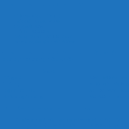
ĐÈN LED WEEK RGB T90 PRO
Số lượng bóng LED: 110
Thông số Lumen: 5400lm
Công suất: 90W
Tuổi thọ: 30,000hrs
Điện áp đầu vào: AC100_240V
Bước sóng ánh sáng: 380_800nm
ĐÈN LED WEEK RGB T70 PRO _ Điều khiển
qua dymer bảng điều khiển.
Thông số
Công suất
70W – tiết kiệm điện,
Tuổi thọ
30.000 giờ – bền bỉ th
Điện áp đầu vào
AC 100–240V – tương 
Bước sóng ánh sáng
380–800nm – quang 
Ưu điểm đèn Week T90 _ T70 Pro:
Ưu điểm mới nhất của dòng đèn led Week RGB T90 _ T70
Pro đó chính là sử dụng bóng đèn LED UV mới giúp cây