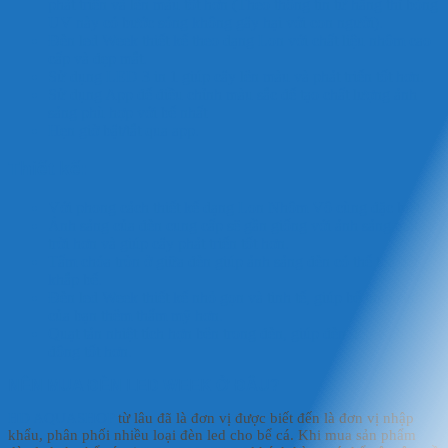
phát triển và lên màu tốt hơn (Theo thông tin từ hãng thì bóng
UV này có bước sóng không gây hại với con người).
Đèn led Week thiết kế theo dạng Lon với chất liệu nhôm cao
cấp và đẹp mắt.
Sử dụng LED 3 in 1 giúp cây lên màu và phát triển tốt hơn.
Sử dụng App để điều chỉnh màu sắc để tạo chất lượng ánh
sáng phù hợp với bể nhất
Hẹn giờ bật/tắt qua app.
Thiết kế:
Với phong cách thiết kế dạng Lon Nhôm Vô cùng đặc biệt.
Ánh sáng của đèn cung cấp sẽ gần giống với ánh sáng mặt
trời hơn và giúp cây phát triển tốt hơn.
Tấm chóa tròn ở giữa đèn giúp ánh sáng đèn có thể tỏa đều
khắp bể.
Đèn led Week thiết kế nhỏ gọn và tinh tế, giúp bể thủy sinh
của bạn thêm thẩm mỹ hơn.
Quạt tản nhiệt tích hợn bên trong đèn, giúp đèn đẹp và hoạt
động tốt hơn.
NÊN MUA ĐÈN LED WEEK Ở ĐÂU?
HD AQUASHOP
từ lâu đã là đơn vị được biết đến là đơn vị nhập
khẩu, phân phối nhiều loại đèn led cho bể cá. Khi mua sản phẩm