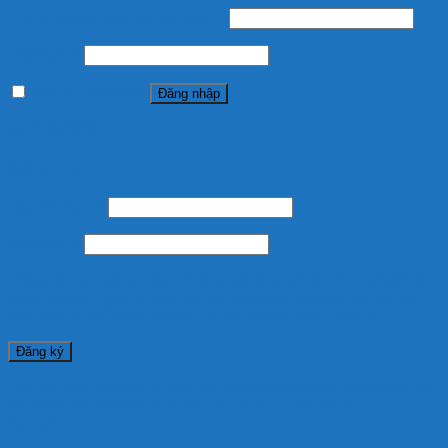
Tên tài khoản hoặc địa chỉ email
*
Mật khẩu
*
Ghi nhớ mật khẩu
Đăng nhập
Quên mật khẩu?
Đăng ký
Địa chỉ email
*
Mật khẩu
*
Thông tin cá nhân của bạn sẽ được sử dụng để tăng trải nghiệm sử
dụng website, quản lý truy cập vào tài khoản của bạn, và cho các
mục đích cụ thể khác được mô tả trong
chính sách riêng tư
.
Đăng ký
This site uses cookies to offer you a better browsing experience. By
browsing this website, you agree to our use of cookies.
Accept