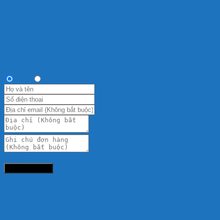
Đèn Led Week RGB T70 -T90 PRO Cho Bể Cá
Sản phẩm này hiện đã hết hàng và không có sẵn.
Bạn vui lòng nhập đúng số điện thoại để chúng tôi sẽ gọi xác
nhận đơn hàng trước khi giao hàng. Xin cảm ơn!
Thông tin người mua
Anh
Chị
Tổng:
Đặt hàng ngay