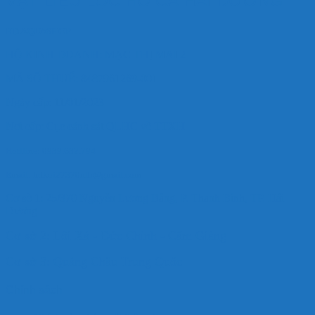
VẬT LIỆU LỌC HỒ CÁ HẢI DƯƠNG
HD AQUASHOP
HỘ KINH DOANH: MẠC THỊ MAI 2
MÃ SỐ THUẾ: 8487961269-001
Ngày cấp: 11/01/2023
Nơi cấp: Cục cảnh sát QLHC về TTXH
Hotlline: 0989.682.794
Email: hdkoi27370nlb@gmail.com
Cơ sở 1: 25/370 Nguyễn Lương Bằng, P. Thanh Bình, TP. Hải
Dương
Cơ sở 2: Lôi Xá - Đức Chính - Cẩm Giàng
Cơ sở 3: Quảng Châu Trung Quốc
Chính sách