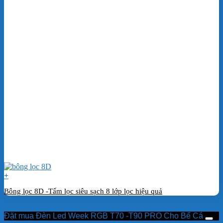
+
Bông lọc 8D -Tấm lọc siêu sạch 8 lớp lọc hiệu quả
Đặt hàng ngay
Đặt mua Đèn Led Week RGB T70 -T90 PRO Cho Bể Cá