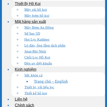
Thiết Bị Hồ Koi
Máy sủi hồ koi
Máy bơm hồ koi
Mặt hàng sản xuất
Máy Bơm An Đông
Sứ Sao 5D
Hạt Lọc Kaldnes
Lò đảo, ống lắng tách phân
Jmat-Bùi Nhùi
Chổi Lọc Hồ Koi
Đèn uv diệt khuẩn
Kinh nghiệm
Sức khỏe cá
Trang chủ – English
Thiết bị, vật liệu lọc
Thiết kế hồ koi
Liên hệ
Chính sách