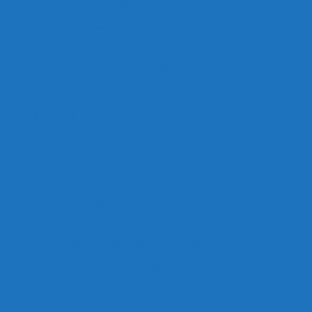
Máy bơm hồ koi
Mặt hàng sản xuất
Máy Bơm An Đông
Sứ Sao 5D
Hạt Lọc Kaldnes
Lò đảo, ống lắng tách phân
Jmat-Bùi Nhùi
Chổi Lọc Hồ Koi
Đèn uv diệt khuẩn
Kinh nghiệm
Sức khỏe cá
Trang chủ – English
Thiết bị, vật liệu lọc
Thiết kế hồ koi
Liên hệ
Chính sách
Chính Sách Thanh Toán
Chính Sách Vận Chuyển, Giao Hàng
Chính Sách Bảo Mật Thông Tin Thanh Toán
Chính sách bảo hành/đổi trả hàng
Chuyên cung cấp thiết bị, vật liệu hồ cá
Đăng nhập