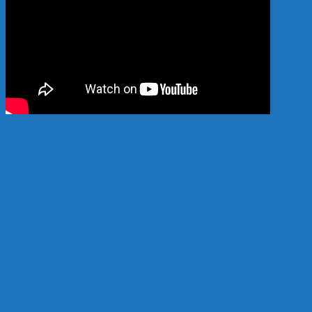
Hỗ trợ 24/7: 0989.682.794
Copyright 2024 © vatlieuhokoi.com Đơn vị sản xuất vật liệu hồ koi hàng đầu
Việt Nam
Trang chủ
Giới thiệu
Sản Phẩm
Thủy Sinh
Vật liệu thủy sinh
Thiết bị thủy sinh
Thuốc, vi sinh
Thiết Bị Hồ Koi
Máy sủi hồ koi