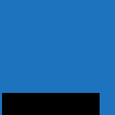
Chính sách bảo mật thông tin
Điều khoản giao dịch chung
Chính sách bảo mật thông tin thanh toán
Chính sách vận chuyển, giao hàng
Chính sách thanh toán
Hướng dẫn
Hướng dẫn mua hàng
Hướng dẫn thanh toán
Hướng dẫn giao nhận
Hình thức thanh toán:
Thanh toán khi nhận hàng
YOUTUBE