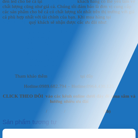
đèn led cho bể cá tại
HD AQUASHOP
khách hàng có thể yên tâm về
chất lượng cũng như giá cả. Chúng tôi đảm bảo là đơn vị cung cấp
các sản phẩm cho bể cá có chất lượng tốt nhất trên thị trường với giá
cả phù hợp nhất với tài chính của bạn. Khi mua hàng tại
HD
AQUASHOP
quý khách sẽ nhận được các ưu đãi như:
Sản phẩm đảm bảo là sản phẩm chính hãng, đạt chất
lượng chuẩn.
Khách hàng được kiểm tra sản phẩm trước khi giao
hàng.
Giao hàng nhanh chóng, linh hoạt cho các khách hàng
trên toàn quốc.
Thanh toán linh hoạt.
Tham khảo thêm
Phụ kiện hồ koi
tại đây
Hotline:0989.682.794 – Hotline:0964.430.125
CLICK THEO DÕI vào các kênh online dưới đây để mua sắm và
hưởng nhiều ưu đãi
Fanpage
/
Shoppe
/
Mai Vật Liệu Lọc
(fb)
Sản phẩm tương tự