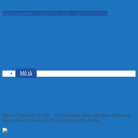
Sản phẩm này hiện đã hết hàng và không có sẵn.
Đặt hàng ngay
Gọi điện xác nhận - giao hàng tận nơi
SKU:
Không áp dụng
Danh mục:
Sản Phẩm
,
Thiết bị thủy sinh
,
Thủy Sinh
MORE INFORMATION
Aliquam faucibus, odio nec commodo aliquam, neque felis placerat
dui, a porta ante lectus
Mô tả
Đèn Led Week RGB T70 -
T90 PRO Cho Bể Cá
Đèn led Week RGB T90 _ T70 Pro được nâng cấp thêm nhiều tính
năng mới về cả bóng LED và hệ thống điều khiển.