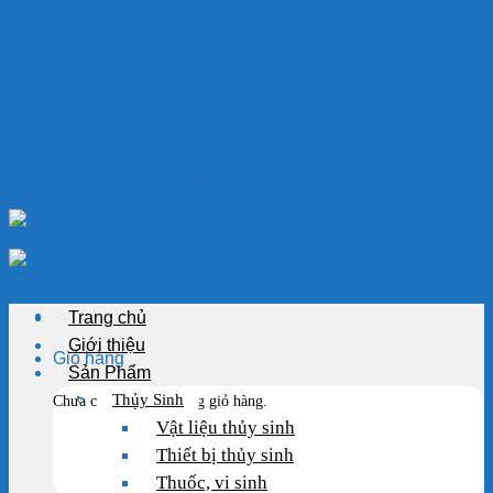
Skip to content
Chào mừng bạn đến với VẬT LIỆU HỒ KOI
Chuyên cung cấp thiết bị, vật liệu hồ cá
HOTLINE: 0989.682.794
Chào mừng bạn đến với VẬT LIỆU HỒ KOI
Trang chủ
Giới thiệu
Giỏ hàng
Sản Phẩm
Thủy Sinh
Chưa có sản phẩm trong giỏ hàng.
Vật liệu thủy sinh
Thiết bị thủy sinh
Thuốc, vi sinh