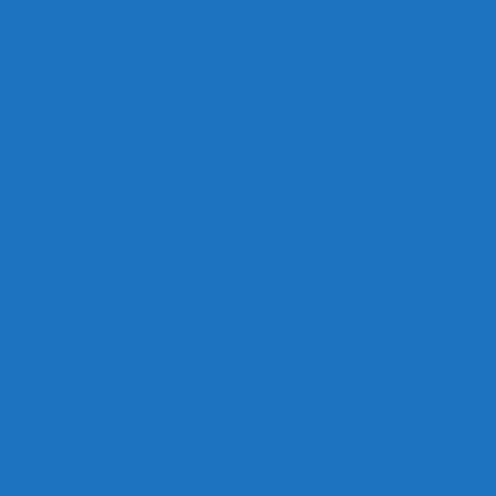
Email: hdkoi27370nlb@gmail.com
Cơ sở 1: 25/370 Nguyễn Lương Bằng, P. Thanh Bình, TP. Hải
Dương
Cơ sở 2: Lôi Xá - Đức Chính - Cẩm Giàng
Cơ sở 3: Quảng Châu Trung Quốc
Chính sách
Chính sách bảo mật thông tin
Điều khoản giao dịch chung
Chính sách bảo mật thông tin thanh toán
Chính sách vận chuyển, giao hàng
Chính sách thanh toán
Hướng dẫn
Hướng dẫn mua hàng
Hướng dẫn thanh toán
Hướng dẫn giao nhận