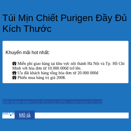
Túi Mịn Chiết Purigen Đầy Đủ
Kích Thước
Khuyến mãi hot nhất:
Miễn phí giao hàng tại khu vực nội thành Hà Nội và Tp. Hồ Chí
Minh với hóa đơn từ 10.000.000đ trở lên.
Ưu đãi khách hàng tổng hóa đơn từ 20.000.000đ
Phiếu mua hàng trị giá 200K
Sản phẩm này hiện đã hết hàng và không có sẵn.
Đặt hàng ngay
Gọi điện xác nhận - giao hàng tận nơi
SKU:
Không áp dụng
Danh mục:
Sản Phẩm
,
Thủy Sinh
,
Vật liệu
thủy sinh
Mô tả
Túi Mịn Chiết Purigen – Túi