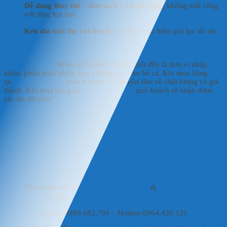
Dễ dàng thay thế – làm sạch – tái sử dụng
, không mất công
vớt từng hạt nhỏ.
Kéo dài tuổi thọ vật liệu lọc
và đảm bảo hiệu quả lọc tối ưu.
NÊN MUA TÚI MỊN CHIẾT PURIGEN
Ở ĐÂU?
HD AQUAFISH
từ lâu đã là đơn vị được biết đến là đơn vị nhập
khẩu, phân phối nhiều loại vật liệu lọc cho bể cá. Khi mua hàng
tại
HD AQUAFISH
khách hàng có thể yên tâm về chất lượng và giá
thành. Khi mua hàng tại
HD AQUAFISH
quý khách sẽ nhận được
các ưu đãi như:
Sản phẩm đảm bảo là sản phẩm chính hãng, đạt chất
lượng chuẩn.
Khách hàng được kiểm tra sản phẩm trước khi giao
hàng.
Giao hàng nhanh chóng, linh hoạt cho các khách hàng
trên toàn quốc.
Thanh toán linh hoạt.
Tham khảo thêm
vật liệu lọc thủy sinh
&
vật liệu lọc
hồ koi
tại đây
Hotline:0989.682.794 – Hotline:0964.430.125