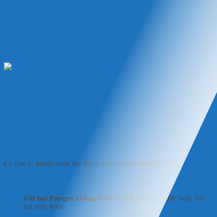
♻️
Tái sử dụng nhiều lần
Có thể
giặt sạch và dùng lại
nhiều lần mà không rách, không
dão.
🧲
Tương thích với mọi hệ thống lọc
Phù hợp với lọc tràn trên, lọc đáy, lọc thùng, lọc vách, lọc
thác… và mọi kích thước hồ cá.
3. Kích thước và dung tích chứa khuyến nghị
Kích thước túi
Dung tích chứa Purigen
10x15cm
100–150ml
14x20cm
250–300ml
18x22cm
500–600ml
👉
Lưu ý: lượng chứa tùy thuộc vào mật độ nhồi vật liệu.
4. Tại sao nên dùng túi mịn chiết Purigen?
Giữ hạt Purigen không tràn vào bể
gây đục nước hoặc hư
hại máy bơm.