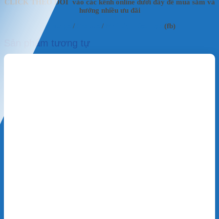
CLICK THEO DÕI vào các kênh online dưới đây để mua sắm và
hưởng nhiều ưu đãi
Fanpage
/
Shoppe
/
Mai Vật Liệu Lọc
(fb)
Sản phẩm tương tự