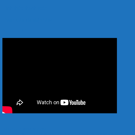
Hình thức thanh toán:
Thanh toán khi nhận hàng
YOUTUBE
Hỗ trợ 24/7: 0989.682.794
Copyright 2024 © vatlieuhokoi.com Đơn vị sản xuất vật liệu hồ koi hàng đầu