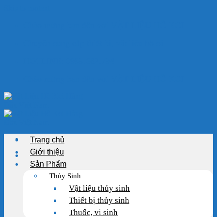
Skip to content
Chào mừng bạn đến với VẬT LIỆU HỒ KOI
Chuyên cung cấp thiết bị, vật liệu hồ cá
HOTLINE: 0989.682.794
Chào mừng bạn đến với VẬT LIỆU HỒ KOI
Trang chủ
Giới thiệu
Sản Phẩm
Thủy Sinh
Vật liệu thủy sinh
Thiết bị thủy sinh
Thuốc, vi sinh