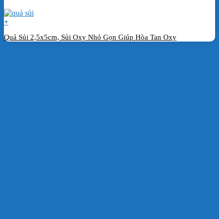
+
Quả Sủi 2,5x5cm, Sủi Oxy Nhỏ Gọn Giúp Hòa Tan Oxy
Đặt hàng ngay
VẬT LIỆU LỌC HỒ CÁ HẢI DƯƠNG
HD AQUASHOP
HỘ KINH DOANH: MẠC THỊ MAI 2
MÃ SỐ THUẾ: 8487961269-001
Ngày cấp: 11/01/2023
Nơi cấp: Cục cảnh sát QLHC về TTXH
Hotlline: 0989.682.794