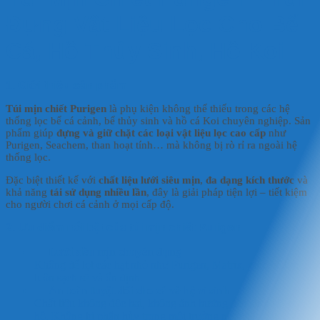
Đựng Vật Liệu Lọc Cho Bể
Cá, Hồ Thủy Sinh, Hồ Koi
1. Giới thiệu sản phẩm
Túi mịn chiết Purigen
là phụ kiện không thể thiếu trong các hệ
thống lọc bể cá cảnh, bể thủy sinh và hồ cá Koi chuyên nghiệp. Sản
phẩm giúp
đựng và giữ chặt các loại vật liệu lọc cao cấp
như
Purigen, Seachem, than hoạt tính… mà không bị rò rỉ ra ngoài hệ
thống lọc.
Đặc biệt thiết kế với
chất liệu lưới siêu mịn
,
đa dạng kích thước
và
khả năng
tái sử dụng nhiều lần
, đây là giải pháp tiện lợi – tiết kiệm
cho người chơi cá cảnh ở mọi cấp độ.
2. Ưu điểm nổi bật của túi mịn chiết Purigen
🧵
Lưới siêu mịn chuyên dụng
Không để lọt các hạt nhỏ như Purigen, Matrix, giúp hệ lọc
luôn sạch sẽ và ổn định.
💧
An toàn tuyệt đối cho cá và hệ vi sinh
Chất liệu không độc hại, không ảnh hưởng đến sinh vật trong
hồ. Không bị phân hủy trong môi trường nước lâu dài.