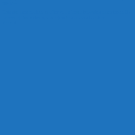
Việt Nam
This site uses cookies to offer you a better browsing experience. By
browsing this website, you agree to our use of cookies.
Accept