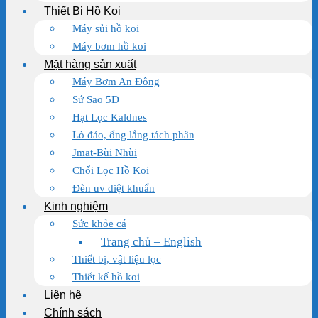
Thiết Bị Hồ Koi
Máy sủi hồ koi
Máy bơm hồ koi
Mặt hàng sản xuất
Máy Bơm An Đông
Sứ Sao 5D
Hạt Lọc Kaldnes
Lò đảo, ống lắng tách phân
Jmat-Bùi Nhùi
Chổi Lọc Hồ Koi
Đèn uv diệt khuẩn
Kinh nghiệm
Sức khỏe cá
Trang chủ – English
Thiết bị, vật liệu lọc
Thiết kế hồ koi
Liên hệ
Chính sách